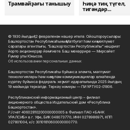
Трамвайҙағы танышыу
Һиңә тиң түгел,
тигәндәр...
© 1930 йылдың 12 февраленән нәшер ителә. Ойоштороусылары:
Башҡортостан Республикаһының Матбуғат һәм киң мәғлүмәт
саралары агентлығы, "Башҡортостан Республикаһы" нәшриәт
йорто акционерҙар йәмғиәте. Баш мөхәррире — Мирсәйет
Ғүмәр улы Юнысов.
Об использовании персональных данных
Башҡортостан Республикаһы буйынса элемтә, мәғлүмәт
технологиялары һәм киңкүләм коммуникациялар өлкәһендә
күҙәтеү буйынса федераль хеҙмәт идаралығында 2025 йылдың
19 майында теркәлде. Теркәү номеры — ПИ №ТУ02-01806.
Республиканский информационный центр – филиал
акционерного общества Издательский дом «Республика
Башкортостан».
Р./счёт 40602810200000000005 в Филиал ПАО «БАНК
УРАЛСИБ» в г. Уфе, БИК 048073770, ИНН 0278986971, КПП
027801004, к/с 30101810600000000770.