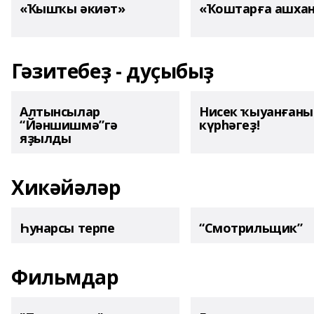
«Ҡышҡы әкиәт»
«Ҡоштарға ашха
Гәзитебеҙ - дуҫыбыҙ
Алтынсылар
Нисек ҡыуанған
“Йәншишмә”гә
күрһәгеҙ!
яҙылды
Хикәйәләр
Һунарсы терпе
“Смотрильщик”
Фильмдар