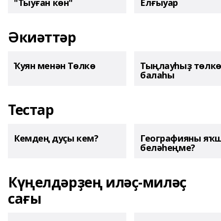
"Тыуған көн"
Елғыуар
Әкиәттәр
Ҡуян менән Төлкө
Тыңлауһыҙ төлк
балаһы
Тестар
Кемдең дуҫы кем?
Географияны яҡ
беләһеңме?
Күңелдәрҙең иләҫ-миләҫ
сағы