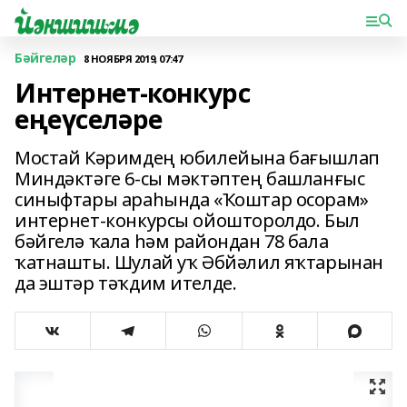
Бәйгеләр
8 НОЯБРЯ 2019, 07:47
Интернет-конкурс
еңеүселәре
Мостай Кәримдең юбилейына бағышлап
Миндәктәге 6-сы мәктәптең башланғыс
синыф­тары араһында «Ҡоштар осорам»
интернет-конкурсы ойошторолдо. Был
бәйгелә ҡала һәм райондан 78 бала
ҡатнашты. Шулай уҡ Әбйәлил яҡтарынан
да эштәр тәҡдим ителде.