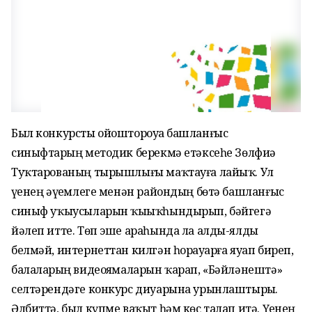
Был конкурсты ойоштороуҙа башланғыс
синыфтарҙың методик берекмә етәксеһе Зөлфиә
Туҡтарованың тырышлығы маҡтауға лайыҡ. Ул
үҙенең әүҙемлеге менән райондың бөтә башланғыс
синыф уҡыусыларын ҡы­ҙыҡһындырып, бәйгегә
йәлеп итте. Төп эше араһында ла алды-ялды
белмәй, интернеттан килгән һорауҙарға яуап биреп,
балаларҙың видеояҙмаларын ҡарап, «Бәйләнештә»
селтәрендәге конкурс диуарына урынлаштырҙы.
Әлбиттә, был күпме ваҡыт һәм көс талап итә. Үҙенең