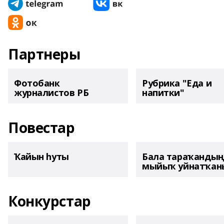
Партнеры
Фотобанк
Рубрика "Еда и
журналистов РБ
напитки"
Повестар
Ҡайын һуты
Бала тараҡанды
мыйыҡ уйнатҡаны
Конкурстар