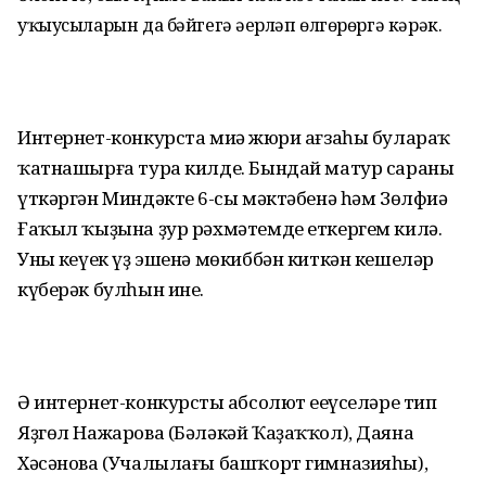
уҡыусыларын да бәйгегә әҙерләп өлгөрөргә кәрәк.
Интернет-конкурста миңә жюри ағзаһы булараҡ
ҡатнашырға тура килде. Бындай матур сараны
үткәргән Миндәктең 6-сы мәктәбенә һәм Зөлфиә
Ғаҡыл ҡыҙына ҙур рәхмәтемде еткергем килә.
Уның кеүек үҙ эшенә мөкиббән киткән кешеләр
күберәк булһын ине.
Ә интернет-конкурстың абсолют еңеүселәре тип
Яҙгөл Нажарова (Бәләкәй Ҡаҙаҡҡол), Даяна
Хәсәнова (Учалылағы башҡорт гимназияһы),