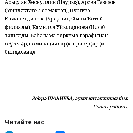
Арыҫлан Хөснуллин (Наурыҙ), Арсен Ғәзизов
(Миндәктәге 7-се мәктәп), Нургизә
Камалетдинова (Ураҙ лицейының Ҡотой
филиалы), Камилла Уйылданова (Илсе)
танылды. Баһалама төркөмө тарафынан
еңеүселәр, номинацияларҙа призёрҙар ҙа
билдәләнде.
Зөһрә ШАҺИЕВА, ауыл китапханасыһы.
Учалы районы.
Читайте нас