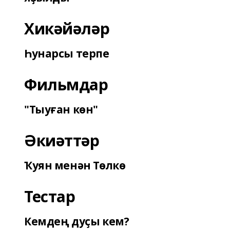
Хикәйәләр
Һунарсы терпе
Фильмдар
"Тыуған көн"
Әкиәттәр
Ҡуян менән Төлкө
Тестар
Кемдең дуҫы кем?