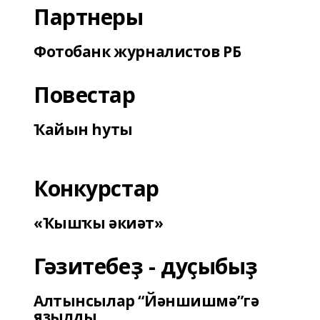
Партнеры
Фотобанк журналистов РБ
Повестар
Ҡайын һуты
Конкурстар
«Ҡышҡы әкиәт»
Гәзитебеҙ - дуҫыбыҙ
Алтынсылар “Йәншишмә”гә
яҙылды