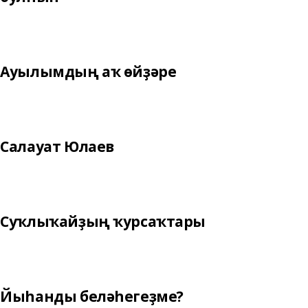
Ауылымдың аҡ өйҙәре
Салауат Юлаев
Суҡлыҡайҙың ҡурсаҡтары
Йыһанды беләһегеҙме?