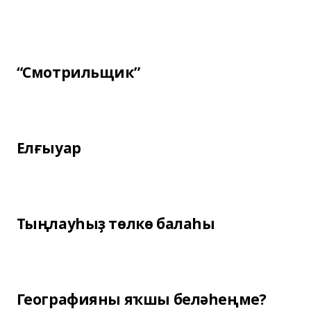
“Смотрильщик”
Елғыуар
Тыңлауһыҙ төлкө балаһы
Географияны яҡшы беләһеңме?