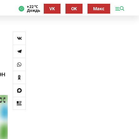
+22 °С
VK
OK
Макс
Дождь
ән