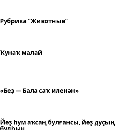
Рубрика "Животные"
Ҡунаҡ малай
«Беҙ — Бала саҡ иленән»
Йөҙ һум аҡсаң булғансы, йөҙ дуҫың
булһын