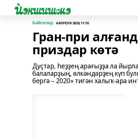
Бәйгеләр
4 АПРЕЛЯ 2020, 11:16
Гран-при алған
приздар көтә
Дуҫтар, һеҙҙең арағыҙҙа ла йыр
балаларҙың, өлкәндәрҙең күп бу
бергә – 2020» тигән халыҡ-ара ин