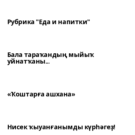
Рубрика "Еда и напитки"
Бала тараҡандың мыйыҡ
уйнатҡаны...
«Ҡоштарға ашхана»
Нисек ҡыуанғанымды күрһәгеҙ!