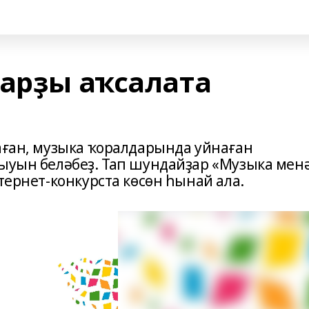
дарҙы аҡсалата
лаған, музыка ҡоралдарында уйнаған
лыуын беләбеҙ. Тап шундайҙар «Музыка мен
тернет-конкурста көсөн һынай ала.