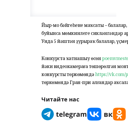
Йыр-моң бәйгеһенең маҡсаты – балалар
буйынса мөмкинлеге сикләнгәндәр ара
Унда 5 йәштән ҙурыраҡ балалар, үҫм
Конкурста ҡатнашыу өсөн
poemvmeste
йәки видеокамераға төшөрөлгән монт
конкурстың төркөмөндә
https://vk.com
төркөмөндә Гран-при алғандар аҡсал
Читайте нас