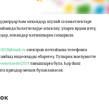
, үҫмерҙәр һәм өлкәндәр, шулай сәләмәтлектәре
һында һәләтлеләрҙе асыҡлау, уларға ярҙам итеү.
ерҙәр, өлкәндәр ҡатнашырға саҡырыла.
2019@mail.ru
электрон почтаһына телефонға
ажһыҙ видеоғыҙҙы ебәрегеҙ. Тулыраҡ мәғлүмәтте
/poemvmeste2019
танышырға була. Һәр йәш
ата приздар менән бүләкләнәсәк.