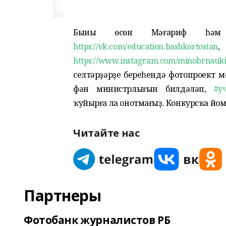
Бының өсөн Мәғариф һәм ф
https://vk.com/education.bashkortostan
https://www.instagram.com/minobrnauki
селтәрҙәрҙең береһендә фотопроект
фән министрлығын билдәләп,
#у
ҡуйырға ла онотмағыҙ. Конкурсҡа йом
Читайте нас
Партнеры
Фотобанк журналистов РБ