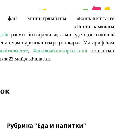
ән министрлығының «Бәйләнештә»ге
, «Инстаграм»дағы
_rb/
рәсми биттәренә яҙылып, үҙегеҙҙең социаль
 менән яҙма урынлаштырырға кәрәк. Мәғариф һәм
чимсявместе
,
#школыбашкортостана
хэштегын
ғаҡ 22 майҙа яһаласаҡ.
Рубрика "Еда и напитки"