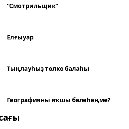
“Смотрильщик”
Елғыуар
Тыңлауһыҙ төлкө балаһы
Географияны яҡшы беләһеңме?
сағы