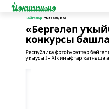
Бәйгеләр
7 МАЯ 2020, 12:00
«Бергәләп уҡый
конкурсы башл
Республика фотоһүрәттәр бәйге
уҡыусы I – XI синыфтар ҡатнаша а