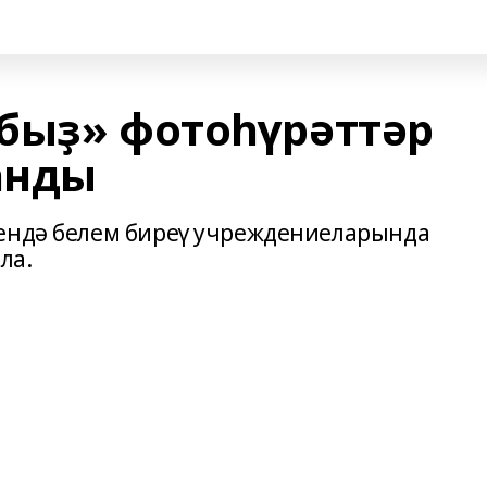
быҙ» фотоһүрәттәр
анды
һендә белем биреү учреждениеларында
ла.