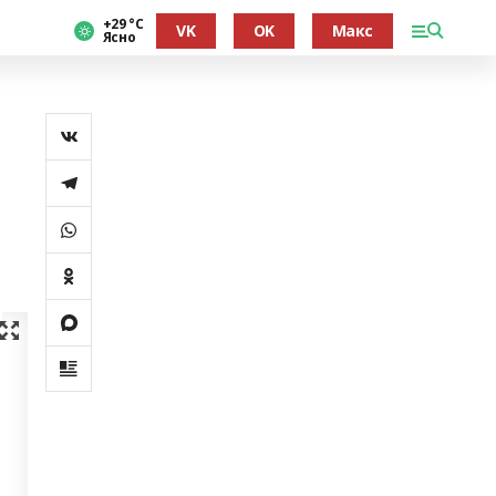
+29 °С
VK
OK
Макс
Ясно