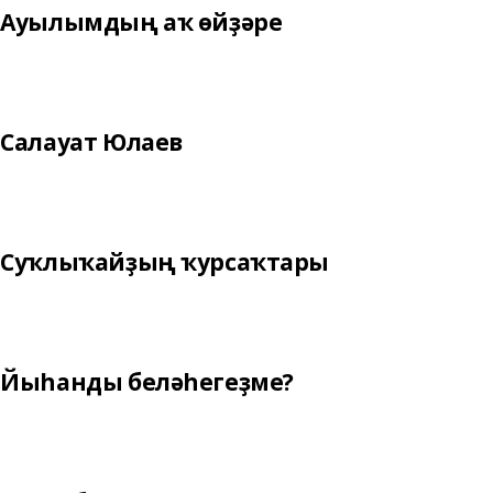
Ауылымдың аҡ өйҙәре
Салауат Юлаев
Суҡлыҡайҙың ҡурсаҡтары
Йыһанды беләһегеҙме?