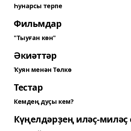
Һунарсы терпе
Фильмдар
"Тыуған көн"
Әкиәттәр
Ҡуян менән Төлкө
Тестар
Кемдең дуҫы кем?
Күңелдәрҙең иләҫ-миләҫ 