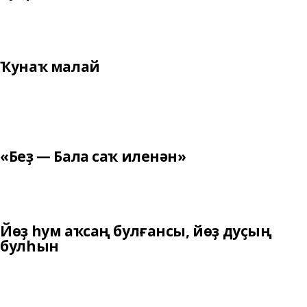
Ҡунаҡ малай
«Беҙ — Бала саҡ иленән»
Йөҙ һум аҡсаң булғансы, йөҙ дуҫың
булһын