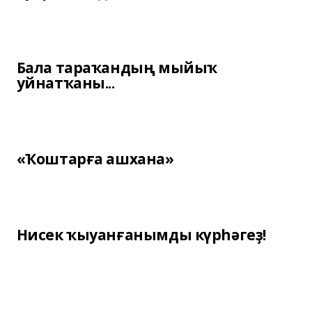
Бала тараҡандың мыйыҡ
уйнатҡаны...
«Ҡоштарға ашхана»
Нисек ҡыуанғанымды күрһәгеҙ!