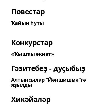
Повестар
Ҡайын һуты
Конкурстар
«Ҡышҡы әкиәт»
Гәзитебеҙ - дуҫыбыҙ
Алтынсылар “Йәншишмә”гә
яҙылды
Хикәйәләр