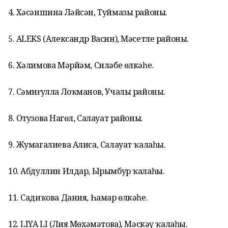
4. Хәсәншина Ләйсән, Туймазы районы.
5. ALEKS (Александр Васин), Мәсетле районы.
6. Хәлимова Мәрйәм, Силәбе өлкәһе.
7. Сәмиғулла Лоҡманов, Учалы районы.
8. Отузова Наҙгөл, Салауат районы.
9. Жумагалиева Алиса, Салауат ҡалаһы.
10. Абдуллин Илдар, Ырымбур ҡалаһы.
11. Садиҡова Дания, Һамар өлкәһе.
12. LIYA LI (Лия Мөхәмәтова), Мәскәү ҡалаһы.