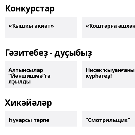
Конкурстар
«Ҡышҡы әкиәт»
«Ҡоштарға ашха
Гәзитебеҙ - дуҫыбыҙ
Алтынсылар
Нисек ҡыуанған
“Йәншишмә”гә
күрһәгеҙ!
яҙылды
Хикәйәләр
Һунарсы терпе
“Смотрильщик”