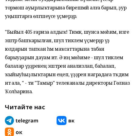
тормош ауырлыҡтарына бирешмәй алға барып, ҙур
уңыштарға өлгәшеүсе үҫмерҙәр.
"Быйыл 405 ғариза алдыҡ! Тимәк, шунса мөһим, изге
эштәр башҡарылған, шул тиклем үҫмерҙәр үҙ
юлдарын тапҡан һәм маҡсаттарына табан
барыуҙарын дауам итә. Ә иң мөһиме - шул тиклем
балалар үҙҙәренең эштәрен анализлап, баһалап,
ҡыйыуһыҙлыҡтарын еңеп, үҙҙәрен наградаға тәҡдим
итә ала, " - ти "Тамыр" телеканалы директоры Гөлназ
Ҡолһарина.
Читайте нас