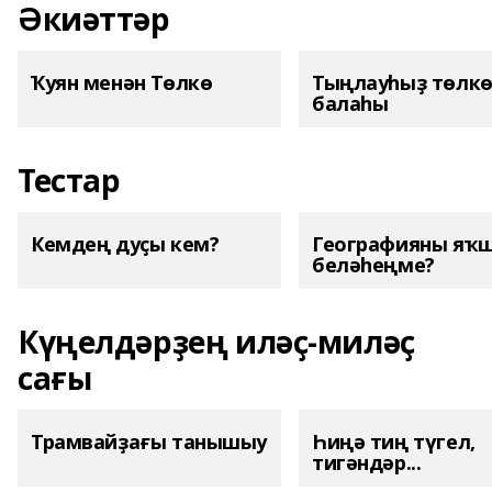
Әкиәттәр
Ҡуян менән Төлкө
Тыңлауһыҙ төлк
балаһы
Тестар
Кемдең дуҫы кем?
Географияны яҡ
беләһеңме?
Күңелдәрҙең иләҫ-миләҫ
сағы
Трамвайҙағы танышыу
Һиңә тиң түгел,
тигәндәр...