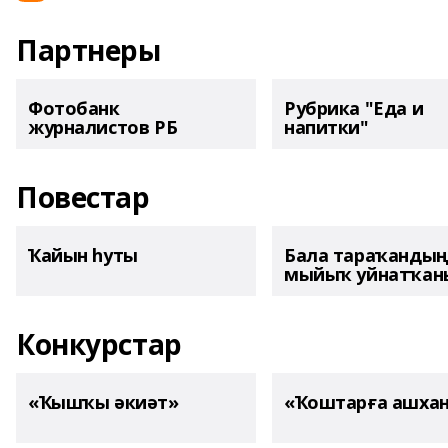
Партнеры
Фотобанк
Рубрика "Еда и
журналистов РБ
напитки"
Повестар
Ҡайын һуты
Бала тараҡанды
мыйыҡ уйнатҡаны
Конкурстар
«Ҡышҡы әкиәт»
«Ҡоштарға ашха