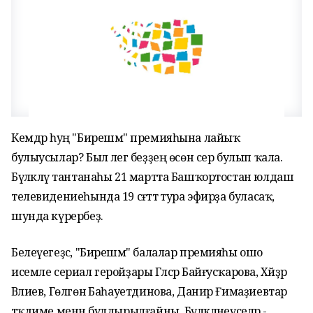
Кемдәр һуң "Бирешмә" премияһына лайыҡ
булыусылар? Был әлегә беҙҙең өсөн сер булып ҡала.
Бүләкләү тантанаһы 21 мартта Башҡортостан юлдаш
телевидениеһында 19 сәғәттә тура эфирҙа буласаҡ,
шунда күрербеҙ.
Белеүегеҙсә, "Бирешмә" балалар премияһы ошо
исемле сериал геройҙары Гәлсәр Байғусҡарова, Хәйҙәр
Вәлиев, Гөлгөнә Баһауетдинова, Данир Ғимаҙиевтар
тәҡдиме менән булдырылғайны. Бүләкләнеүселәр -