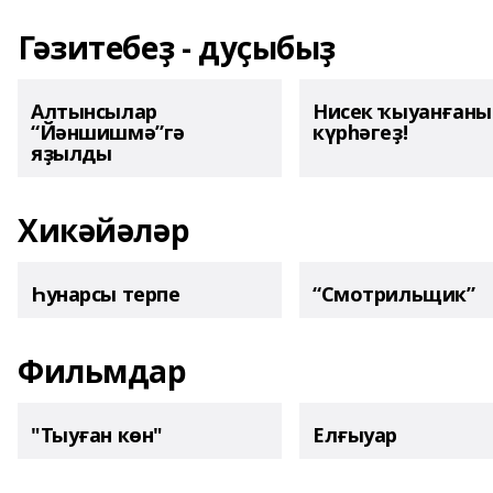
Гәзитебеҙ - дуҫыбыҙ
Алтынсылар
Нисек ҡыуанған
“Йәншишмә”гә
күрһәгеҙ!
яҙылды
Хикәйәләр
Һунарсы терпе
“Смотрильщик”
Фильмдар
"Тыуған көн"
Елғыуар