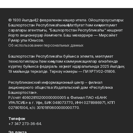
© 1930 йылдың 12 февраленән нәшер ителә. Ойоштороусылары:
Башҡортостан Республикаһының Матбуғат һәм киң мәғлүмәт
саралары агентлығы, "Башҡортостан Республикаһы" нәшриәт
йорто акционерҙар йәмғиәте. Баш мөхәррире — Мирсәйет
Ғүмәр улы Юнысов.
Об использовании персональных данных
Башҡортостан Республикаһы буйынса элемтә, мәғлүмәт
технологиялары һәм киңкүләм коммуникациялар өлкәһендә
күҙәтеү буйынса федераль хеҙмәт идаралығында 2025 йылдың
19 майында теркәлде. Теркәү номеры — ПИ №ТУ02-01806.
Республиканский информационный центр – филиал
акционерного общества Издательский дом «Республика
Башкортостан».
Р./счёт 40602810200000000005 в Филиал ПАО «БАНК
УРАЛСИБ» в г. Уфе, БИК 048073770, ИНН 0278986971, КПП
027801004, к/с 30101810600000000770.
Телефон
+7 347 273-36-64.
Эл. почта