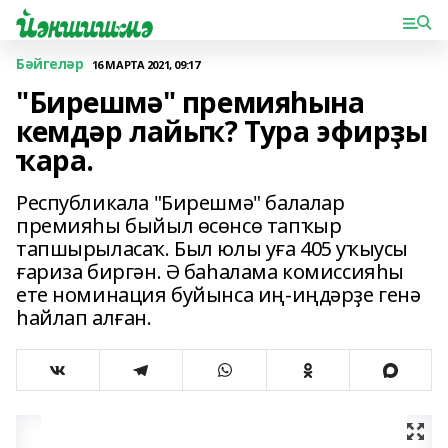
Бәйгеләр
16 МАРТА 2021, 09:17
"Бирешмә" премияһына
кемдәр лайыҡ? Тура эфирҙы
ҡара.
Республикала "Бирешмә" балалар
премияһы быйыл өсөнсө тапҡыр
тапшырыласаҡ. Был юлы уға 405 уҡыусы
ғариза биргән. Ә баһалама комиссияһы
ете номинация буйынса иң-иңдәрҙе генә
һайлап алған.