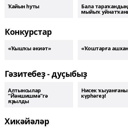
Ҡайын һуты
Бала тараҡанды
мыйыҡ уйнатҡаны
Конкурстар
«Ҡышҡы әкиәт»
«Ҡоштарға ашха
Гәзитебеҙ - дуҫыбыҙ
Алтынсылар
Нисек ҡыуанған
“Йәншишмә”гә
күрһәгеҙ!
яҙылды
Хикәйәләр