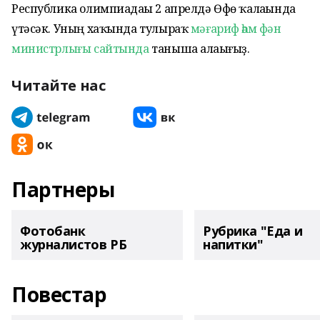
Республика олимпиадаһы 2 апрелдә Өфө ҡалаһында
үтәсәк. Уның хаҡында тулыраҡ
мәғариф һәм фән
министрлығы сайтында
таныша алаһығыҙ.
Читайте нас
Партнеры
Фотобанк
Рубрика "Еда и
журналистов РБ
напитки"
Повестар