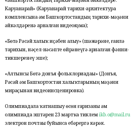
«Башҡортостандың тарихи-мәҙәни һәйкәлдәре.
Каруанһарай» (Каруанһарай тарихи-архитектура
комплексына һәм Башҡортостандың тарихи-мәҙәни
һәйкәлдәренә арналған видеояҙма);
«Бөтә Рәсәй халыҡ иҫәбен алыу» (шәжәрәне, ғаилә
тарихын, нәҫел-нәсәпте өйрәнеүгә арналған фәнни-
тикшеренеү эше);
«Алтынсы Бөтә донъя фольклориадаһы» (Донъя,
Рәсәй һәм Башҡортостан халыҡтарының мәҙәни
мираҫынан видеоинсценировка).
Олимпиадала ҡатнашыу өсөн ғаризаны һәм
олимпиада эштәрен 23 мартҡа тиклем
ikb.o@mail.ru
электрон почтаһы буйынса ебәрергә кәрәк.