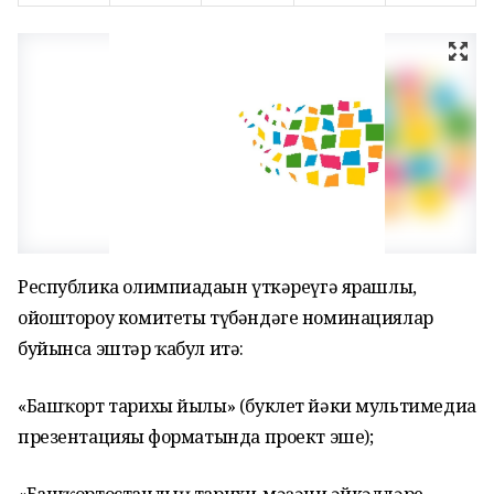
Республика олимпиадаһын үткәреүгә ярашлы,
ойоштороу комитеты түбәндәге номинациялар
буйынса эштәр ҡабул итә:
«Башҡорт тарихы йылы» (буклет йәки мультимедиа
презентацияһы форматында проект эше);