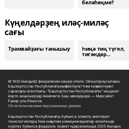
беләһеңме?
Күңелдәрҙең иләҫ-миләҫ
сағы
Трамвайҙағы танышыу
Һиңә тиң түгел,
тигәндәр...
© 1930 йылдың 12 февраленән нәшер ителә. Ойоштороусылары:
Башҡортостан Республикаһының Матбуғат һәм киң мәғлүмәт
саралары агентлығы, "Башҡортостан Республикаһы" нәшриәт
йорто акционерҙар йәмғиәте. Баш мөхәррире — Мирсәйет
Ғүмәр улы Юнысов.
Об использовании персональных данных
Башҡортостан Республикаһы буйынса элемтә, мәғлүмәт
технологиялары һәм киңкүләм коммуникациялар өлкәһендә
күҙәтеү буйынса федераль хеҙмәт идаралығында 2025 йылдың