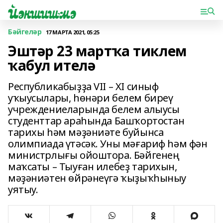
Бәйгеләр
17 МАРТА 2021, 05:25
Эштәр 23 мартҡа тиклем
ҡабул ителә
Республикабыҙҙа VII – XI синыф
уҡыусылары, һөнәри белем биреү
учреждениеларында белем алыусы
студенттар араһында Башҡортостан
тарихы һәм мәҙәниәте буйынса
олимпиада үтәсәк. Уны мәғариф һәм фән
министрлығы ойоштора. Бәйгенең
маҡсаты – Тыуған илебеҙ тарихын,
мәҙәниәтен өйрәнеүгә ҡыҙыҡһыныу
уятыу.