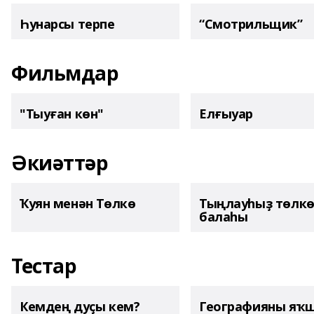
Һунарсы терпе
“Смотрильщик”
Фильмдар
"Тыуған көн"
Елғыуар
Әкиәттәр
Ҡуян менән Төлкө
Тыңлауһыҙ төлк
балаһы
Тестар
Кемдең дуҫы кем?
Географияны яҡ