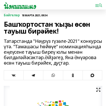
Бәйгеләр
18 МАРТА 2021, 09:34
Башҡортостан ҡыҙы өсөн
тауыш бирәйек!
Татарстанда "Нәүрүз гүзәле-2021" конкурсы
үтә. "Тамашасы һөйөүе" номинацияһында
еңеүсене тауыш биреү юлы менән
билдәләйәсәктәр.Әйҙәгеҙ, Яна Әнүәрова
өсөн тауыш бирәйек, дуҫтар.