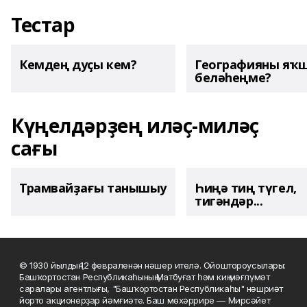
Тестар
Кемдең дуҫы кем?
Географияны яҡ
беләһеңме?
Күңелдәрҙең иләҫ-миләҫ
сағы
Трамвайҙағы танышыу
Һиңә тиң түгел,
тигәндәр...
© 1930 йылдың 12 февраленән нәшер ителә. Ойоштороусылары:
Башҡортостан Республикаһының Матбуғат һәм киң мәғлүмәт
саралары агентлығы, "Башҡортостан Республикаһы" нәшриәт
йорто акционерҙар йәмғиәте. Баш мөхәррире — Мирсәйет