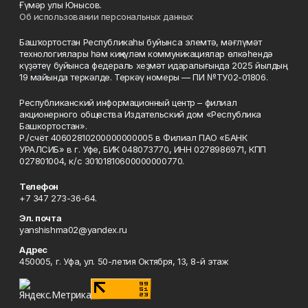
Ғүмәр улы Юнысов.
Об использовании персональных данных
Башҡортостан Республикаһы буйынса элемтә, мәғлүмәт
технологиялары һәм киңкүләм коммуникациялар өлкәһендә
күҙәтеү буйынса федераль хеҙмәт идаралығында 2025 йылдың
19 майында теркәлде. Теркәү номеры — ПИ №ТУ02-01806.
Республиканский информационный центр – филиал
акционерного общества Издательский дом «Республика
Башкортостан».
Р./счёт 40602810200000000005 в Филиал ПАО «БАНК
УРАЛСИБ» в г. Уфе, БИК 048073770, ИНН 0278986971, КПП
027801004, к/с 30101810600000000770.
Телефон
+7 347 273-36-64.
Эл. почта
yanshishma02@yandex.ru
Адрес
450005, г. Уфа, ул. 50-летия Октября, 13, 8-й этаж