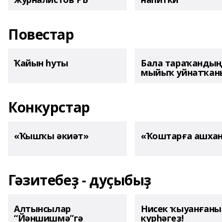
Повестар
Ҡайын һуты
Бала тараҡанды
мыйыҡ уйнатҡаны
Конкурстар
«Ҡышҡы әкиәт»
«Ҡоштарға ашха
Гәзитебеҙ - дуҫыбыҙ
Алтынсылар
Нисек ҡыуанған
“Йәншишмә”гә
күрһәгеҙ!