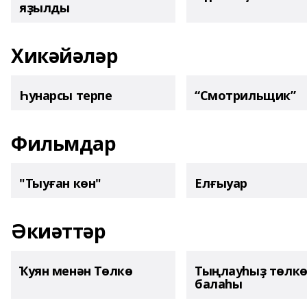
яҙылды
Хикәйәләр
Һунарсы терпе
“Смотрильщик”
Фильмдар
"Тыуған көн"
Елғыуар
Әкиәттәр
Ҡуян менән Төлкө
Тыңлауһыҙ төлк
балаһы