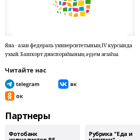
Яна - Ҡазан федераль университетының IV курсында
уҡый. Башҡорт диаспораһының әүҙем ағзаһы.
Читайте нас
Партнеры
Фотобанк
Рубрика "Еда и
журналистов РБ
напитки"