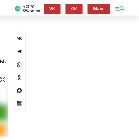
+27 °С
VK
OK
Макс
Облачно
ы.