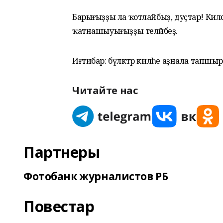
Барығыҙҙы ла ҡотлайбыҙ, дуҫтар! Киләсәк
ҡатнашыуығыҙҙы теләйбеҙ.
Иғтибар: бүләктәр киләһе аҙнала тапшы
Читайте нас
Партнеры
Фотобанк журналистов РБ
Повестар