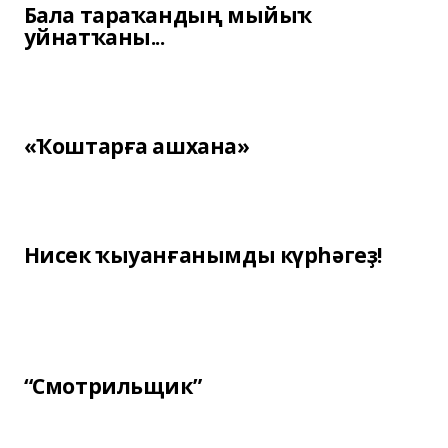
Бала тараҡандың мыйыҡ
уйнатҡаны...
«Ҡоштарға ашхана»
Нисек ҡыуанғанымды күрһәгеҙ!
“Смотрильщик”