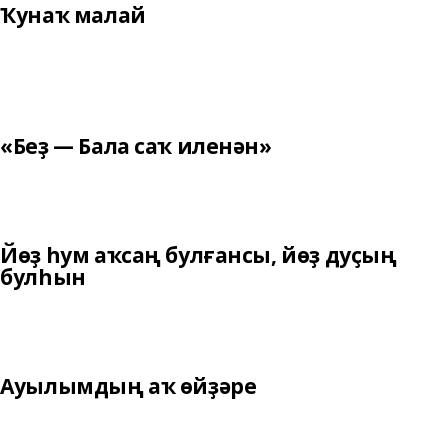
Ҡунаҡ малай
«Беҙ — Бала саҡ иленән»
Йөҙ һум аҡсаң булғансы, йөҙ дуҫың
булһын
Ауылымдың аҡ өйҙәре