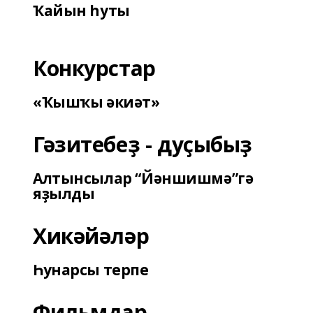
Ҡайын һуты
Конкурстар
«Ҡышҡы әкиәт»
Гәзитебеҙ - дуҫыбыҙ
Алтынсылар “Йәншишмә”гә
яҙылды
Хикәйәләр
Һунарсы терпе
Фильмдар