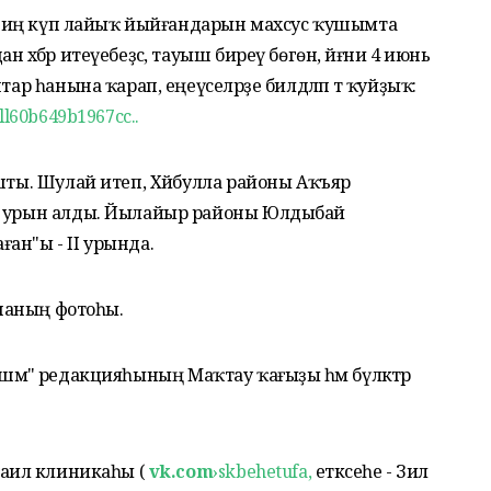
ндә иң күп лайыҡ йыйғандарын махсус ҡушымта
 хәбәр итеүебеҙсә, тауыш биреү бөгөн, йәғни 4 июнь
ар һанына ҡарап, еңеүселәрҙе билдәләп тә ҡуйҙыҡ:
ll60b649b1967cc..
ашты. Шулай итеп, Хәйбулла районы Аҡъяр
 I урын алды. Йылайыр районы Юлдыбай
ан"ы - II урында.
инаның фотоһы.
әншишмә" редакцияһының Маҡтау ҡағыҙы һәм бүләктәр
ғаилә клиникаһы (
vk.com
›
skbehetufa,
етәксеһе - Зилә