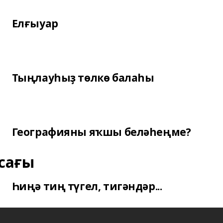
Елғыуар
Тыңлауһыҙ төлкө балаһы
Географияны яҡшы беләһеңме?
сағы
Һиңә тиң түгел, тигәндәр...