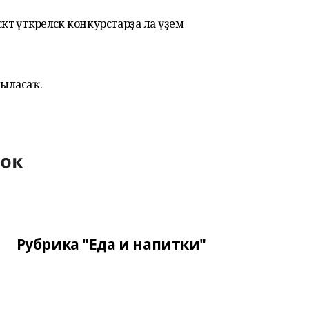
тә үткәреләсәк конкурстарҙа ла әүҙем
рыласаҡ.
Рубрика "Еда и напитки"