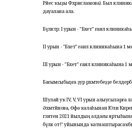
Рәйес ҡыҙы Фәхрисламова). Был клиника
дауалана ала.
Бүләктәр: I урын - "Бәхет" ғаилә клини
II урын - "Бәхет" ғаилә клиникаһына 1 
III урын - "Бәхет" ғаилә клиникаһына 1
Бағымсыбыҙға ҙур рәхмәтебеҙҙе белдерәб
Шулай уҡ IV, V, VI урын алыусыларға ла
Әхмәтйәнова, Өфө ҡалаһынан Юлиә Кирәев
гәзитенә 2021 йылдың алдағы яртыһына
бүләк от!" уйынында ҡатнаштырасаҡб