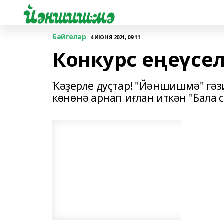
Бәйгеләр
4 ИЮНЯ 2021, 09:11
Конкурс еңеүсе
Ҡәҙерле дуҫтар! "Йәншишмә" гәз
көнөнә арнап иғлан иткән "Бала