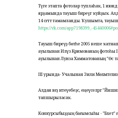
Тәүге этапта фотолар туплаһаҡ, 1 ию
ярҙамында тауыш биреүгә ҡуйҙыҡ. Алдан
14 сәғәттә тамамланды. Ҡушымта, тауышт
https://vk.com/app7198399_-45440006#po
Тауыш биреүҙә бөтәһе 2005 кеше ҡатн
ауылынан Илүзә Кәримованың фотоһы
ауылынан Луиза Хамматованың "Өс тағ
III урында- Учалынан Зилиә Мөхәмәтғәл
Алдан вәғәҙә итеүебеҙсә, еңеүселәргә "Й
тапшырыласаҡ.
Конкурсыбыҙҙың бағымсыһы - "Бәхет" 