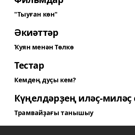
"Тыуған көн"
Әкиәттәр
Ҡуян менән Төлкө
Тестар
Кемдең дуҫы кем?
Күңелдәрҙең иләҫ-миләҫ 
Трамвайҙағы танышыу