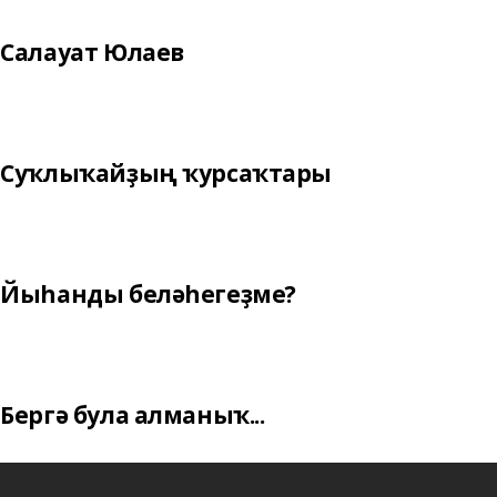
Салауат Юлаев
Суҡлыҡайҙың ҡурсаҡтары
Йыһанды беләһегеҙме?
Бергә була алманыҡ...