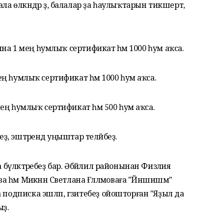
ла өлкәндәр ҙә, балалар ҙа һаулыҡтарын тикшертә,
каһына 1 мең һумлыҡ сертификат һәм 1000 һум аҡса.
мең һумлыҡ сертификат һәм 1000 һум аҡса.
 мең һумлыҡ сертификат һәм 500 һум аҡса.
еҙ, эштәрендә уңыштар теләйбеҙ.
 бүләктәребеҙ бар. Әбйәлил районынан Физәлия
а һәм Миәкәнән Светлана Ғәлләмоваға "Йәншишмә"
 подписка эшләп, гәзитебеҙ ойошторған "Яҙыл да
ыҙ.