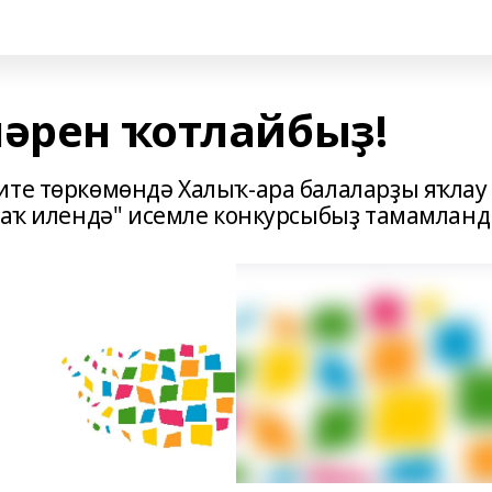
ләрен ҡотлайбыҙ!
ите төркөмөндә Халыҡ-ара балаларҙы яҡлау
 саҡ илендә" исемле конкурсыбыҙ тамамланд