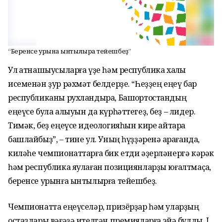
“Беренсе урынға ынтылырға тейешбеҙ”
Ул ҡатнашыусыларға үҙе һәм республика халҡы
исеменән ҙур рәхмәт белдерҙе. “Һеҙҙең еңеү бар
республиканы рухландыра, Башҡортостандың
еңеүсе була алыуын да күрһәттегеҙ, беҙ – лидер.
Тимәк, беҙ еңеүсе идеологияһын кире ҡайтара
башлайбыҙ”, – тине ул. Уның һүҙҙәренә ҡарағанда,
киләһе чемпионаттарға бик етди әҙерләнергә кәрәк
һәм республика яулаған позициянларҙы юғалтмаҫҡа,
беренсе урынға ынтылырға тейешбеҙ.
Чемпионатта еңеүселәр, призёрҙар һәм уларҙың
остаздары вәғәҙә ителгән премияларға эйә булды. I