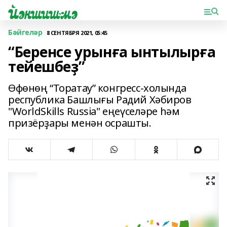
Бәйгеләр
8 СЕНТЯБРЯ 2021, 05:45
“Беренсе урынға ынтылырға
тейешбеҙ”
Өфөнөң “Торатау” конгресс-холында
республика Башлығы Радий Хәбиров
"WorldSkills Russia" еңеүселәре һәм
призёрҙары менән осрашты.