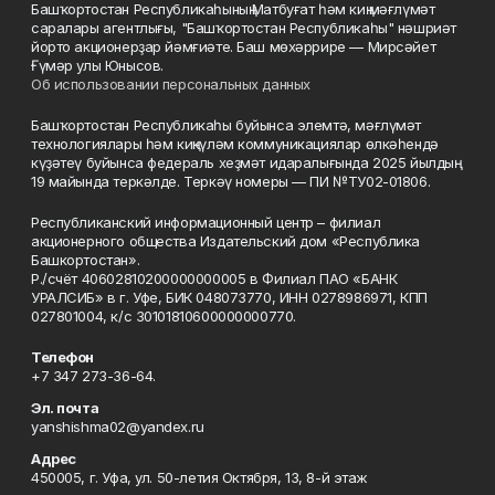
Башҡортостан Республикаһының Матбуғат һәм киң мәғлүмәт
саралары агентлығы, "Башҡортостан Республикаһы" нәшриәт
йорто акционерҙар йәмғиәте. Баш мөхәррире — Мирсәйет
Ғүмәр улы Юнысов.
Об использовании персональных данных
Башҡортостан Республикаһы буйынса элемтә, мәғлүмәт
технологиялары һәм киңкүләм коммуникациялар өлкәһендә
күҙәтеү буйынса федераль хеҙмәт идаралығында 2025 йылдың
19 майында теркәлде. Теркәү номеры — ПИ №ТУ02-01806.
Республиканский информационный центр – филиал
акционерного общества Издательский дом «Республика
Башкортостан».
Р./счёт 40602810200000000005 в Филиал ПАО «БАНК
УРАЛСИБ» в г. Уфе, БИК 048073770, ИНН 0278986971, КПП
027801004, к/с 30101810600000000770.
Телефон
+7 347 273-36-64.
Эл. почта
yanshishma02@yandex.ru
Адрес
450005, г. Уфа, ул. 50-летия Октября, 13, 8-й этаж