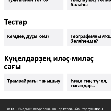
балаһы
Тестар
Кемдең дуҫы кем?
Географияны яҡ
беләһеңме?
Күңелдәрҙең иләҫ-миләҫ
сағы
Трамвайҙағы танышыу
Һиңә тиң түгел,
тигәндәр...
© 1930 йылдың 12 февраленән нәшер ителә. Ойоштороусылары: