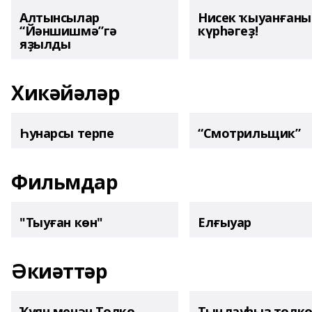
Алтынсылар
Нисек ҡыуанған
“Йәншишмә”гә
күрһәгеҙ!
яҙылды
Хикәйәләр
Һунарсы терпе
“Смотрильщик”
Фильмдар
"Тыуған көн"
Елғыуар
Әкиәттәр
Ҡуян менән Төлкө
Тыңлауһыҙ төлк