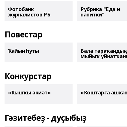
Фотобанк
Рубрика "Еда и
журналистов РБ
напитки"
Повестар
Ҡайын һуты
Бала тараҡанды
мыйыҡ уйнатҡаны
Конкурстар
«Ҡышҡы әкиәт»
«Ҡоштарға ашха
Гәзитебеҙ - дуҫыбыҙ