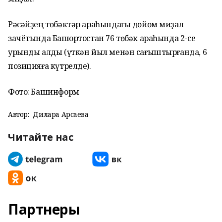
Рәсәйҙең төбәктәр араһындағы дөйөм миҙал
зачётында Башҡортостан 76 төбәк араһында 2-се
урынды алды (үткән йыл менән сағыштырғанда, 6
позицияға күтрелде).
Фото: Башинформ
Автор:
Дилара Арсаева
Читайте нас
Партнеры