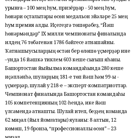
урынға – 100 мең һум, призёрҙар - 50 мең һум,
һөнәри оҫталыҡтары өсөн медальон эйәләре 25 мең
һум премия алды. Иҫегеҙгә төшөрәбеҙ, “Йәш
һөнәрмәндәр” IX милли чемпионаты финалында
илдең 76 төбәгенән 1786 бәйгесе ҡатнашҡайны.
Ҡатнашыусыларҙың өстән бер өлөшө үҫмерҙәр ине
–унда 16 йәшкә тиклем 603 кеше сығыш яһаны.
Башҡортостан йыйылма командаһында 280 кеше
иҫәпләнһә, шуларҙың 181-е төп йәш һәм 99-ы -
үҫмерҙәр, шулай уҡ 218-е – эксперт-компатриоттар.
Чемпионат финалында Башҡортостан командаһы
105 компетенцияның 102-һендә, ике йәш
үлсәмендә ҡатнашты. Шулай итеп, беҙҙең команда
62 миҙал (йыл йомғаҡтары) яуланы: 8 алтын, 12
көмөш, 19 бронза, “профессионаллыҡ өсөн” – 23
миҙал.