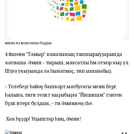
Әминә лә мәктәпкә барҙы
4 йәшенән "Тамыр" каналының тапшырыуҙарында
ҡатнаша. Әминә – тырыш, маҡсатлы һәм отҡор ҡыҙ ул.
Шуға уҡыуында ла һынатмаҫ, тип ышанабыҙ.
– Телебеҙгә һөйөү башҡорт матбуғаты менән бергә
һалына, тигән теләктә ҡыҙыбыҙға "Йәншишмә" гәзитен
бүләк итергә булдыҡ, – ти Әминәнең әсәһе.
Хаҡ һүҙҙәр! Уңыштар һиңә, Әминә!