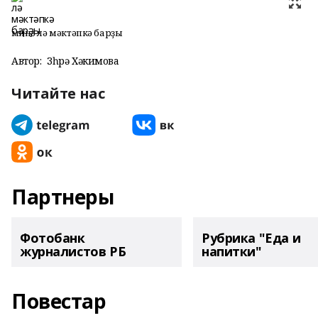
Әминә лә мәктәпкә барҙы
Автор:
Зөһрә Хәкимова
Читайте нас
Партнеры
Фотобанк
Рубрика "Еда и
журналистов РБ
напитки"
Повестар