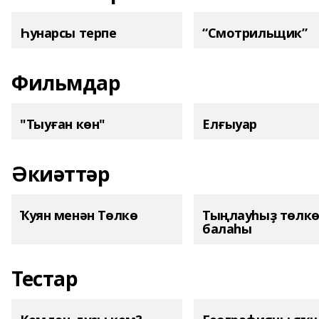
Һунарсы терпе
“Смотрильщик”
Фильмдар
"Тыуған көн"
Елғыуар
Әкиәттәр
Ҡуян менән Төлкө
Тыңлауһыҙ төлк
балаһы
Тестар