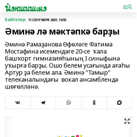
Бәйгеләр
11 СЕНТЯБРЯ 2021, 10:55
Әминә лә мәктәпкә барҙы
Әминә Рамаҙанова Өфөләге Фатима
Мостафина исемендәге 20-се ҡала
башҡорт гимназияһының I синыфына
уҡырға барҙы. Ошо белем усағында ағаһы
Артур ҙа белем ала. Әминә "Тамыр"
телеканалындағы вокал ансамблендә
шөғөлләнә.