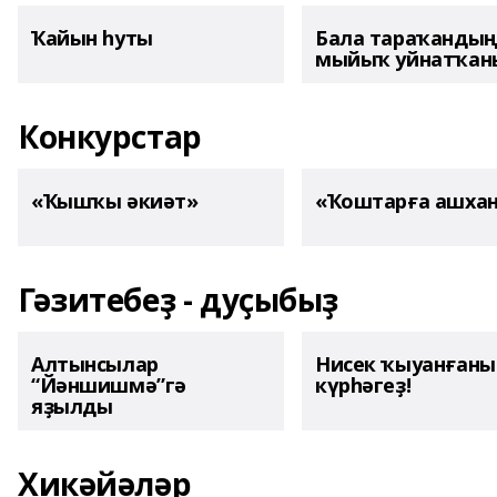
Ҡайын һуты
Бала тараҡанды
мыйыҡ уйнатҡаны
Конкурстар
«Ҡышҡы әкиәт»
«Ҡоштарға ашха
Гәзитебеҙ - дуҫыбыҙ
Алтынсылар
Нисек ҡыуанған
“Йәншишмә”гә
күрһәгеҙ!
яҙылды
Хикәйәләр