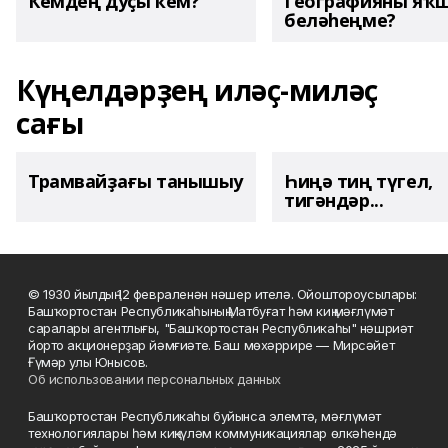
Кемдең дуҫы кем?
Географияны яҡ
беләһеңме?
Күңелдәрҙең иләҫ-миләҫ
сағы
Трамвайҙағы танышыу
Һиңә тиң түгел,
тигәндәр...
© 1930 йылдың 12 февраленән нәшер ителә. Ойоштороусылары:
Башҡортостан Республикаһының Матбуғат һәм киң мәғлүмәт
саралары агентлығы, "Башҡортостан Республикаһы" нәшриәт
йорто акционерҙар йәмғиәте. Баш мөхәррире — Мирсәйет
Ғүмәр улы Юнысов.
Об использовании персональных данных
Башҡортостан Республикаһы буйынса элемтә, мәғлүмәт
технологиялары һәм киңкүләм коммуникациялар өлкәһендә