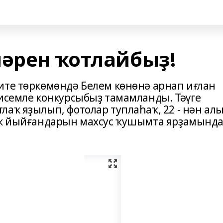
ләрен ҡотлайбыҙ!
ите төркөмөндә Белем көнөнә арнап иғлан
исемле конкурсыбыҙ тамамланды. Тәүге
аҡ яҙылып, фотолар туплаһаҡ, 22 - нән ал
йыҡ йыйғандарын махсус ҡушымта ярҙамынд