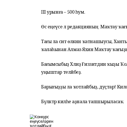
III урынға – 500 һум.
Өс еңеүсе лә редакцияның Маҡтау ҡағыҙы
Тағы ла сит өлкәнән ҡатнашыусы, Ха
ҡалаһынан Алмаз Яхин Маҡтау ҡағыҙы ме
Бағымсыбыҙ Хәлиҙә Ғиззитдин ҡыҙы Ҡола
уңыштар теләйбеҙ.
Барығыҙҙы ла ҡотлайбыҙ, дуҫтар! Киләсә
Бүләктәр киләһе аҙнала тапшырыласаҡ.