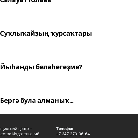
Суҡлыҡайҙың ҡурсаҡтары
Йыһанды беләһегеҙме?
Бергә була алманыҡ...
ционный центр –
Телефон
щества Издательский
+7 347 273-36-64.