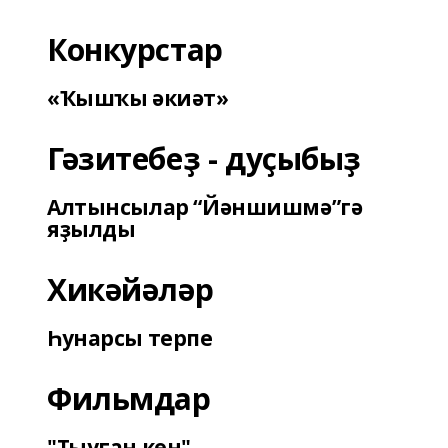
Конкурстар
«Ҡышҡы әкиәт»
Гәзитебеҙ - дуҫыбыҙ
Алтынсылар “Йәншишмә”гә
яҙылды
Хикәйәләр
Һунарсы терпе
Фильмдар
"Тыуған көн"