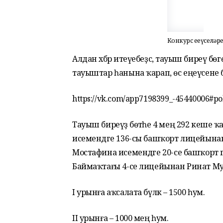
Конкурс еңеүселәр
Алдан хәбәр итеүебеҙсә, тауыш биреү б
тауыштар һанына ҡарап, өс еңеүсене б
https://vk.com/app7198399_-45440006#p
Тауыш биреүҙә бөтәһе 4 мең 292 кеше 
исемендәге 136-сы башҡорт лицейынан 
Мостафина исемендәге 20-се башҡорт 
Баймаҡтағы 4-се лицейынан Ринат Му
I урынға аҡсалата бүләк – 1500 һум.
II урынға – 1000 мең һум.