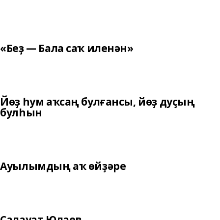
«Беҙ — Бала саҡ иленән»
Йөҙ һум аҡсаң булғансы, йөҙ дуҫың
булһын
Ауылымдың аҡ өйҙәре
Салауат Юлаев