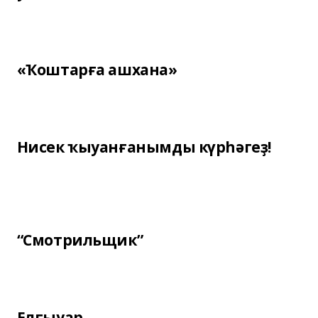
«Ҡоштарға ашхана»
Нисек ҡыуанғанымды күрһәгеҙ!
“Смотрильщик”
Елғыуар