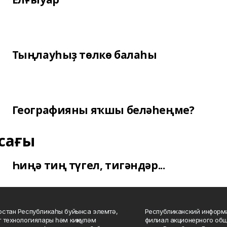
Тыңлауһыҙ төлкө балаһы
Географияны яҡшы беләһеңме?
сағы
Һиңә тиң түгел, тигәндәр...
стан Республикаһы буйынса элемтә,
Республиканский информа
 технологиялары һәм киңкүләм
филиал акционерного об