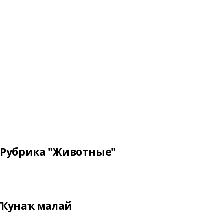
Рубрика "Животные"
Ҡунаҡ малай