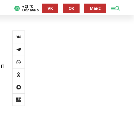
+21 °С
VK
OK
Макс
Облачно
ып
а