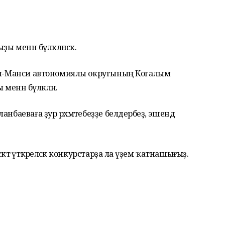
 менән бүләкләнәсәк.
нты-Манси автономиялы округының Когалым
нән бүләкләнә.
нбаеваға ҙур рәхмәтебеҙҙе белдерәбеҙ, эшендә
ктә үткәреләсәк конкурстарҙа ла әүҙем ҡатнашығыҙ.