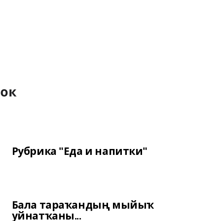
Рубрика "Еда и напитки"
Бала тараҡандың мыйыҡ
уйнатҡаны...