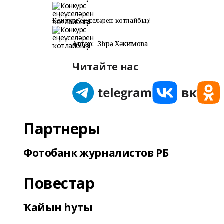
Конкурс еңеүселәрен ҡотлайбыҙ!
Автор:
Зөһрә Хәкимова
Читайте нас
Партнеры
Фотобанк журналистов РБ
Повестар
Ҡайын һуты