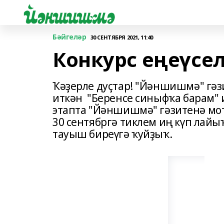
Бәйгеләр
30 СЕНТЯБРЯ 2021, 11:40
Конкурс еңеүсе
Ҡәҙерле дуҫтар! "Йәншишмә" гәз
иткән "Беренсе синыфҡа барам" 
этапта "Йәншишмә" гәзитенә мотл
30 сентябргә тиклем иң күп ла
тауыш биреүгә ҡуйҙыҡ.