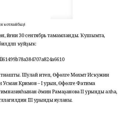
ен ҡотлайбыҙ!
өгөн, йәғни 30 сентябрь тамамланды. Ҡушымта,
илдәләп ҡуйҙыҡ:
oll61499b78a384707a824a6610
ҡатнашты. Шулай итеп, Өфөләге Мөхәмәт Исҡужин
Усман Кәримов – I урын, Өфөләге Фатима
гимназияһынан Әминә Рамаҙанова II урынды алһа,
ллагилдин III урынды яуланы.