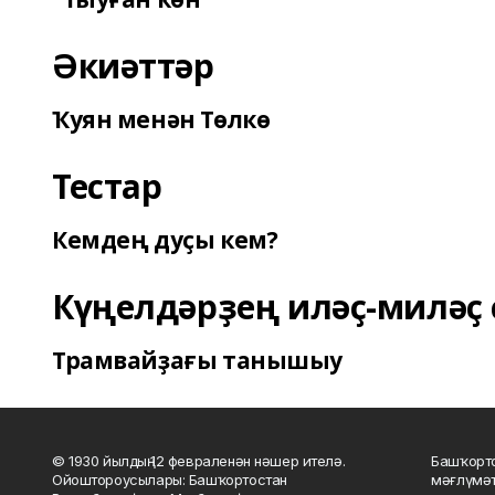
Әкиәттәр
Ҡуян менән Төлкө
Тестар
Кемдең дуҫы кем?
Күңелдәрҙең иләҫ-миләҫ 
Трамвайҙағы танышыу
© 1930 йылдың 12 февраленән нәшер ителә.
Башҡорто
Ойоштороусылары: Башҡортостан
мәғлүмәт