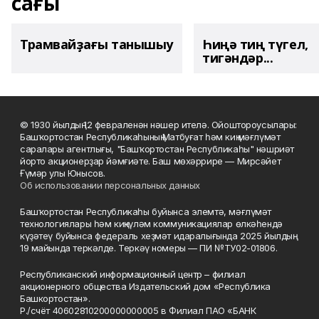
сағы
Трамвайҙағы танышыу
Һиңә тиң түгел,
тигәндәр...
© 1930 йылдың 12 февраленән нәшер ителә. Ойоштороусылары:
Башҡортостан Республикаһының Матбуғат һәм киң мәғлүмәт
саралары агентлығы, "Башҡортостан Республикаһы" нәшриәт
йорто акционерҙар йәмғиәте. Баш мөхәррире — Мирсәйет
Ғүмәр улы Юнысов.
Об использовании персональных данных
Башҡортостан Республикаһы буйынса элемтә, мәғлүмәт
технологиялары һәм киңкүләм коммуникациялар өлкәһендә
күҙәтеү буйынса федераль хеҙмәт идаралығында 2025 йылдың
19 майында теркәлде. Теркәү номеры — ПИ №ТУ02-01806.
Республиканский информационный центр – филиал
акционерного общества Издательский дом «Республика
Башкортостан».
Р./счёт 40602810200000000005 в Филиал ПАО «БАНК