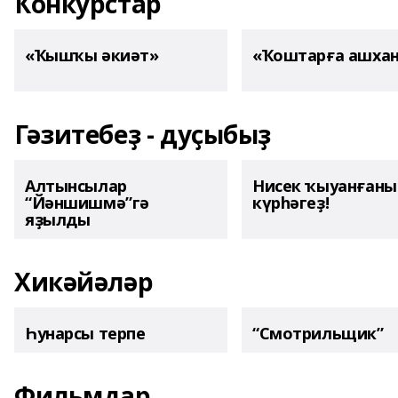
Конкурстар
«Ҡышҡы әкиәт»
«Ҡоштарға ашха
Гәзитебеҙ - дуҫыбыҙ
Алтынсылар
Нисек ҡыуанған
“Йәншишмә”гә
күрһәгеҙ!
яҙылды
Хикәйәләр
Һунарсы терпе
“Смотрильщик”
Фильмдар