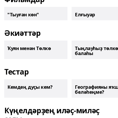
"Тыуған көн"
Елғыуар
Әкиәттәр
Ҡуян менән Төлкө
Тыңлауһыҙ төлк
балаһы
Тестар
Кемдең дуҫы кем?
Географияны яҡ
беләһеңме?
Күңелдәрҙең иләҫ-миләҫ