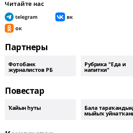
Читайте нас
Партнеры
Фотобанк
Рубрика "Еда и
журналистов РБ
напитки"
Повестар
Ҡайын һуты
Бала тараҡанды
мыйыҡ уйнатҡаны