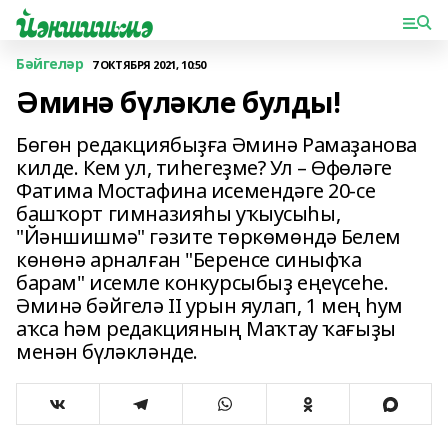
Бәйгеләр
7 ОКТЯБРЯ 2021, 10:50
Әминә бүләкле булды!
Бөгөн редакциябыҙға Әминә Рамаҙанова
килде. Кем ул, тиһегеҙме? Ул – Өфөләге
Фатима Мостафина исемендәге 20-се
башҡорт гимназияһы уҡыусыһы,
"Йәншишмә" гәзите төркөмөндә Белем
көнөнә арналған "Беренсе синыфҡа
барам" исемле конкурсыбыҙ еңеүсеһе.
Әминә бәйгелә II урын яулап, 1 мең һум
аҡса һәм редакцияның Маҡтау ҡағыҙы
менән бүләкләнде.