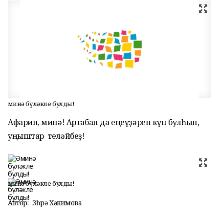
Әминә бүләкле булды!
Афарин, Әминә! Артабан да еңеүҙәрен күп булһын,
уңыштар теләйбеҙ!
Әминә бүләкле булды!
Автор:
Зөһрә Хәкимова