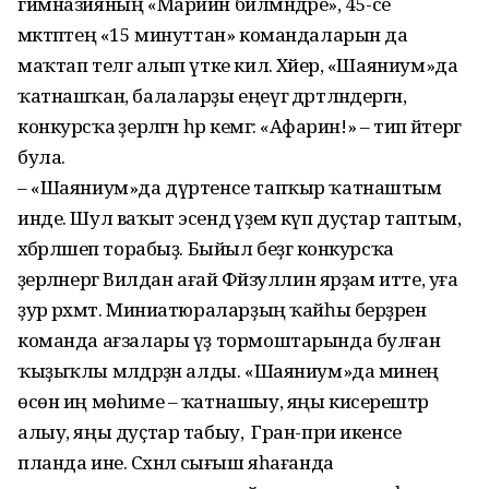
гимназияның «Мариин билмәндәре», 45-се
мәктәптең «15 минуттан» командаларын да
маҡтап телгә алып үтке килә. Хәйер, «Шаяниум»­да
ҡатнашҡан, балаларҙы еңеүгә дәртләндергән,
конкурсҡа әҙерләгән һәр кемгә: «Афарин!» – тип әйтергә
була.
– «Шаяниум»да дүртенсе тап­ҡыр ҡатнаштым
инде. Шул ваҡыт эсендә үҙемә күп дуҫтар таптым,
хәбәрләшеп торабыҙ. Быйыл беҙгә конкурсҡа
әҙерләнергә Вилдан ағай Фәйзуллин ярҙам итте, уға
ҙур рәхмәт. Миниатюраларҙың ҡайһы бер­ҙәрен
команда ағзалары үҙ тормоштарында булған
ҡыҙыҡлы мәлдәрҙән алды. «Шаяниум»да минең
өсөн иң мөһиме – ҡатнашыу, яңы кисерештәр
алыу, яңы дуҫтар табыу, ә Гран-при икенсе
планда ине. Сәхнәлә сығыш яһағанда