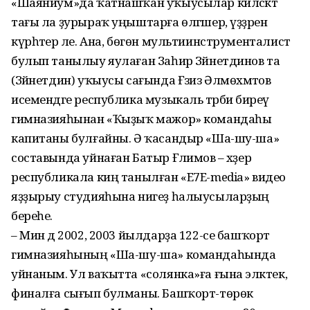
«Шаяниум»да ҡатнашҡан уҡыу­сылар киләсәктә
тағы ла ҙурыраҡ уңыштарға өлгәшер, үҙҙәрен
күрһәтер әле. Ана, бөгөн мультиинструменталист
булып танылыу яулаған Заһир Зәйнетдинов та
(Зәйнетдин) уҡыусы сағында Ғәзиз Әлмөхәмәтов
исемендәге республика музыкаль тәрбиә биреү
гимназияһынан «Ҡыҙыҡ мажор» командаһы
капитаны бул­ғайны. Ә ҡасандыр «Ша-шу-ша»
сос­тавында уйнаған Батыр Ғәлимов – хәҙер
республикала киң танылған «E7E-media» видео
яҙҙырыу студияһына нигеҙ һалыусыларҙың
береһе.
– Мин дә 2002, 2003 йылдар­ҙа 122-се башҡорт
гимназияһының «Ша-шу-ша» командаһында
уйнаным. Ул ваҡытта «солянка»ға ғына эләктек,
финалға сығып булманы. Башҡорт-төрөк