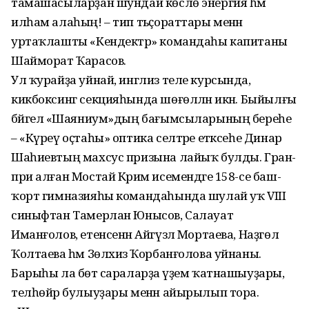
тамашасылар­ҙан шундай көслө энергия һәм
илһам алаһың! – тип тәьҫораттары менән
уртаҡлашты «Кендектәр» командаһы капитаны
Шайморат Ҡарасов.
Ул ҡурайҙа уйнай, инглиз теле курсында,
кикбоксинг секцияһында шөғөлләнә икән. Быйылғы
бәйгелә «Шаяниум»дың бағымсыларының береһе
– «Күреү оҫтаһы» оптика селтәре етәксеһе Динар
Шаһиевтың махсус призына лайыҡ булды. Гран-
при алған Мос­тай Кәрим исемендәге 158-се баш­
ҡорт гимназияһы командаһында шулай уҡ VIII
синыфтан Тамерлан Юнысов, Салауат
Иманғолов, етен­сенән Айгүзәл Мортаева, Наҙгөл
Ҡолтаева һәм Зөлхизә Ҡорбанғолова уйнаны.
Барыһы ла бөтә сара­ларҙа әүҙем ҡатна­шыуҙары,
телһөйәр булыу­ҙары менән айырылып тора.