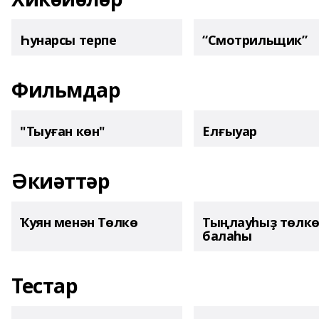
Һунарсы терпе
“Смотрильщик”
Фильмдар
"Тыуған көн"
Елғыуар
Әкиәттәр
Ҡуян менән Төлкө
Тыңлауһыҙ төлк
балаһы
Тестар