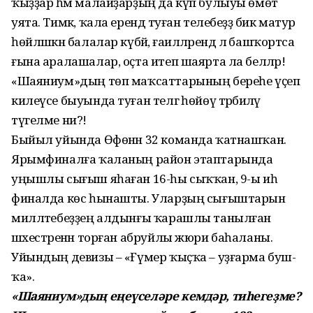
ҡыҙҙар һәм малайҙарҙың да күп булыуы өмөт
уята. Тимәк, ҡала ерендә туған телебеҙҙә бик матур
һөйләшкән балалар күбәйә, ғаиләләрендә лә башҡортса
ғына аралашалар, оҫта итеп шаярта ла беләләр!
«Шаяниум»дың төп маҡсаттарының береһе үҫеп
килеүсе быуында туған телгә һөйөү тәрбиәләү
түгелме ни?!
Быйыл уйында Өфөнән 32 ко­манда ҡатнашҡан.
Ярымфинал­ға ҡаланың район этапта­рын­да
уңышлы сығыш яһаған 16-һы сыҡҡан, 9-ы иһә
финал­да көс һынашты. Уларҙың сығыштарын
милләтебеҙҙең алдынғы ҡарашлы танылған
шәхестәренән торған абруйлы жюри ба­һаланы.
Уйындың девизы – «Ғүмер ҡыҫҡа – уҙғарма буш­
ҡа».
«Шаяниум»дың еңеүселәре кемдәр, тиһегеҙме?