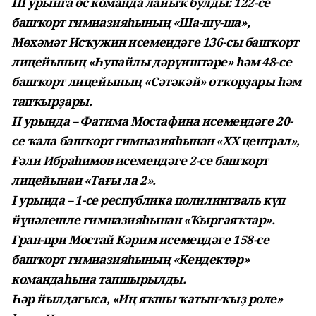
III урынға өс команда лайыҡ булды: 122-се
башҡорт гимназияһының «Ша-шу-ша»,
Мөхәмәт Исҡужин исемендәге 136-сы башҡорт
лицейының «Һупайлы дәрүиштәре» һәм 48-се
башҡорт лицейының «Сәтәкәй» отҡорҙары һәм
тапҡыр­ҙары.
II урында – Фатима Мостафина исемендәге 20-
се ҡала баш­ҡорт гимназияһынан «XX централ»,
Ғәли Ибраһимов исемендәге 2-се башҡорт
лицейынан «Тағы ла 2».
I урында – 1-се республика полилингваль күп
йүнәлешле гимназияһынан «Ҡырғаяҡтар».
Гран-при Мостай Кәрим исемендәге 158-се
башҡорт гимназияһының «Кендектәр»
командаһына тапшырылды.
Һәр йылдағыса, «Иң яҡшы ҡатын-ҡыҙ роле»