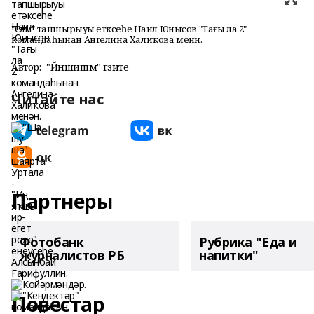
"Сәләм" тапшырыуы етәксеһе Наил Юнысов "Тағы ла 2"
командаһынан Ангелина Халиҡова менән.
Автор:
"Йәншишмә" гәзите
Читайте нас
Партнеры
Фотобанк
Рубрика "Еда и
журналистов РБ
напитки"
Повестар