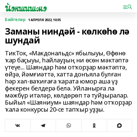
Бәйгеләр
1 АПРЕЛЯ 2022, 10:35
Заманы ниндәй - көлкөһө лә
шундай
ТикТок, «Макдональдс» ябылыуы, Өфөнө
ҡар баҫыуы, һайлауҙың ни өсөн мәктәптә
үтеүе... Шаяндар һәм отҡорҙар мәктәптә,
өйҙә, йәмғиәттә, хатта донъяла булған
һәр хәл-ваҡиғаға ҡарата юмор аша үҙ
фекерен белдерә белә. Уйланырға ла
мәжбүр итәләр, көлдөрөп тә туйҙыралар.
Быйыл «Шаяниум» шаяндар һәм отҡорҙар
ҡала конкурсы 20-се тапҡыр уҙҙы.