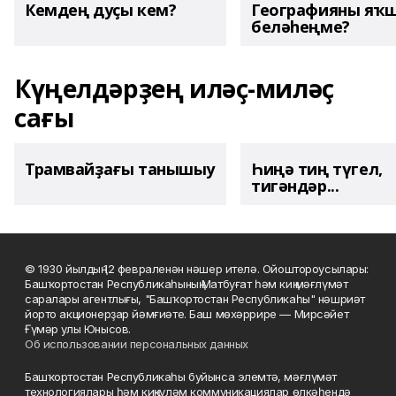
Кемдең дуҫы кем?
Географияны яҡ
беләһеңме?
Күңелдәрҙең иләҫ-миләҫ
сағы
Трамвайҙағы танышыу
Һиңә тиң түгел,
тигәндәр...
© 1930 йылдың 12 февраленән нәшер ителә. Ойоштороусылары:
Башҡортостан Республикаһының Матбуғат һәм киң мәғлүмәт
саралары агентлығы, "Башҡортостан Республикаһы" нәшриәт
йорто акционерҙар йәмғиәте. Баш мөхәррире — Мирсәйет
Ғүмәр улы Юнысов.
Об использовании персональных данных
Башҡортостан Республикаһы буйынса элемтә, мәғлүмәт
технологиялары һәм киңкүләм коммуникациялар өлкәһендә