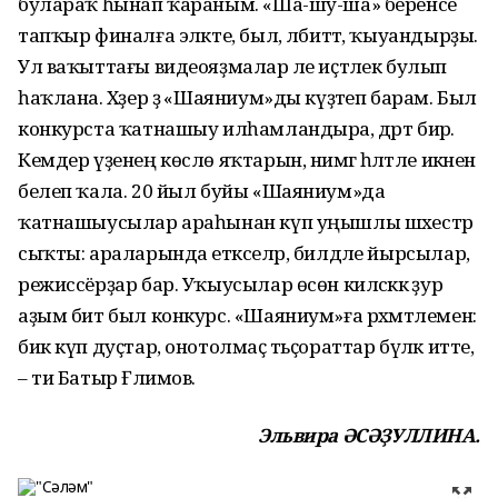
булараҡ һынап ҡараным. «Ша-шу-ша» беренсе
тап­ҡыр финалға эләкте, был, әлбиттә, ҡыуандырҙы.
Ул ваҡыттағы видеояҙмалар әле иҫтәлек булып
һаҡлана. Хәҙер ҙә «Шаяниум»ды күҙәтеп барам. Был
конкурста ҡатнашыу илһамландыра, дәрт бирә.
Кемдер үҙенең көслө яҡтарын, нимәгә һәләтле икәнен
белеп ҡала. 20 йыл буйы «Шаяниум»да
ҡатнашыусылар ара­һынан күп уңышлы шәхестәр
сыҡты: араларында етәкселәр, билдәле йырсылар,
режиссёр­ҙар бар. Уҡыусылар өсөн киләсәккә ҙур
аҙым бит был конкурс. «Шаяниум»ға рәхмәтлемен:
бик күп дуҫтар, онотолмаҫ тәьҫораттар бүләк итте,
– ти Батыр Ғәлимов.
Эльвира ӘСӘҘУЛЛИНА.