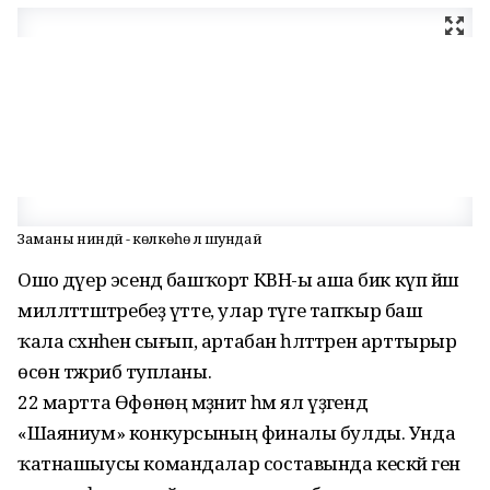
Заманы ниндәй - көлкөһө лә шундай
Ошо дәүер эсендә башҡорт КВН-ы аша бик күп йәш
милләттәштәребеҙ үтте, улар тәүге тапҡыр баш
ҡала сәхнәһенә сығып, артабан һәләттәрен арттырыр
өсөн тәжрибә тупланы.
22 мартта Өфөнөң мәҙәниәт һәм ял үҙәгендә
«Шаяниум» конкурсының финалы булды. Унда
ҡатнашыусы командалар составында кескәй генә