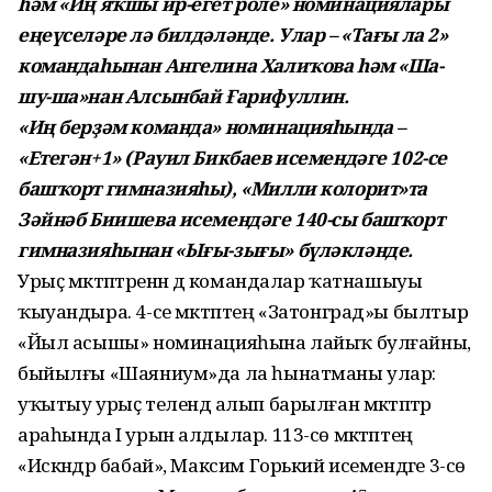
һәм «Иң яҡшы ир-егет роле» номинациялары
еңеүселәре лә билдәләнде. Улар – «Тағы ла 2»
командаһынан Ангелина Халиҡова һәм «Ша-
шу-ша»нан Алсынбай Ғарифуллин.
«Иң берҙәм команда» номинацияһында –
«Етегән+1» (Рауил Бикбаев исемендәге 102-се
башҡорт гимназияһы), «Милли колорит»та
Зәйнәб Биишева исемендәге 140-сы башҡорт
гимназияһынан «Ығы-зығы» бүләкләнде.
Урыҫ мәктәптәренән дә командалар ҡатнашыуы
ҡыуандыра. 4-се мәктәптең «Затонград»ы былтыр
«Йыл асышы» номинацияһына лайыҡ бул­ғайны,
быйылғы «Шаяниум»­да ла һынатманы улар:
уҡытыу урыҫ телендә алып барылған мәктәптәр
араһында I урын алдылар. 113-сө мәктәптең
«Искәндәр бабай», Максим Горький исемендәге 3-сө