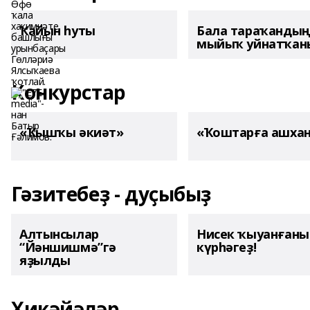
Ҡайын һуты
Бала тараҡанды
мыйыҡ уйнатҡаны
Конкурстар
«Ҡышҡы әкиәт»
«Ҡоштарға ашха
Гәзитебеҙ - дуҫыбыҙ
Алтынсылар
Нисек ҡыуанған
“Йәншишмә”гә
күрһәгеҙ!
яҙылды
Хикәйәләр