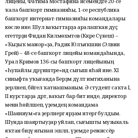
лицейы, Фатима Мостафина исемендәге 20-се
ҡала баш­ҡорт гимназияһы, 1-се республика
башҡорт интернат-гимназияһы командалары
көслө ине. Шул ваҡыттарҙа аралашҡан дуҫ
егеттәрҙән Фидан Килмөхәмәтов (Кәкре Сүкеш) –
«Ҡыҙыҡ мажор»ҙа, Радик Юлъяҡшин (Элвин
Грей) – 48-се баш­ҡорт лицейы командаһында,
Урал Кәримов 136-сы баш­ҡорт лицейының
«Һупайлы дәрүиштәре»ндә сығыш яһай ине. XI
синыфта уҡығанда Берҙәм дәүләт имтиханына
әҙерләнеп, бәйгелә ҡатнашманым. Ә студент саҡта I,
II курстарҙа дәрт, ваҡыт бар бит инде, директор
менән һөйләшеп, үҙемдең командама
«Шаяниум»ға әҙерләнергә ярҙам итергә булдым.
Шунда шаяртыу­ҙар уйлап, сы­ғышты музыкаль
яҡтан би­ҙәү яғынан эш­ләп, үҙемде режиссёр