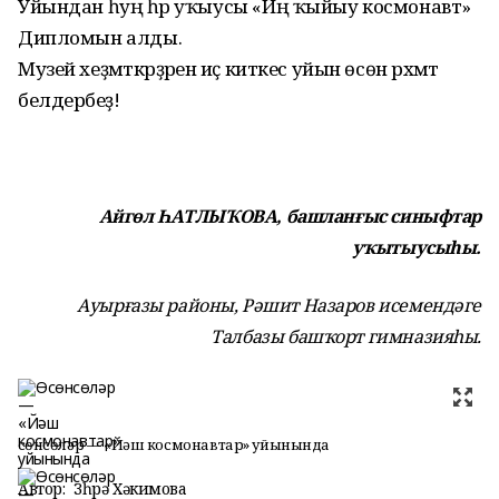
Уйындан һуң һәр уҡыусы «Иң ҡыйыу космонавт»
Дипломын алды.
Музей хеҙмәткәрҙәренә иҫ киткес уйын өсөн рәхмәт
белдерәбеҙ!
Айгөл ҺАТЛЫҠОВА, башланғыс синыфтар
уҡытыусыһы.
Ауырғазы районы, Рәшит Назаров исемендәге
Талбазы башҡорт гимназияһы.
Өсөнсөләр — «Йәш космонавтар» уйынында
Автор:
Зөһрә Хәкимова