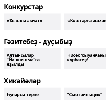
Конкурстар
«Ҡышҡы әкиәт»
«Ҡоштарға ашха
Гәзитебеҙ - дуҫыбыҙ
Алтынсылар
Нисек ҡыуанған
“Йәншишмә”гә
күрһәгеҙ!
яҙылды
Хикәйәләр
Һунарсы терпе
“Смотрильщик”