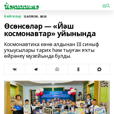
Бәйгеләр
12 АПРЕЛЯ , 08:20
Өсөнсөләр — «Йәш
космонавтар» уйынында
Космонавтика көнө алдынан III синыф
уҡыусылары тарих һәм тыуған яҡты
өйрәнеү музейында булды.