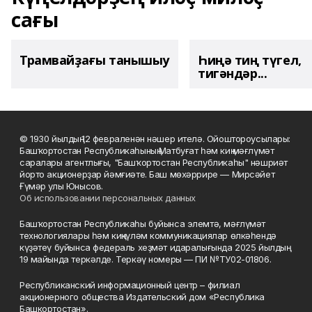
сағы
Трамвайҙағы танышыу
Һиңә тиң түгел,
тигәндәр...
© 1930 йылдың 12 февраленән нәшер ителә. Ойоштороусылары:
Башҡортостан Республикаһының Матбуғат һәм киң мәғлүмәт
саралары агентлығы, "Башҡортостан Республикаһы" нәшриәт
йорто акционерҙар йәмғиәте. Баш мөхәррире — Мирсәйет
Ғүмәр улы Юнысов.
Об использовании персональных данных
Башҡортостан Республикаһы буйынса элемтә, мәғлүмәт
технологиялары һәм киңкүләм коммуникациялар өлкәһендә
күҙәтеү буйынса федераль хеҙмәт идаралығында 2025 йылдың
19 майында теркәлде. Теркәү номеры — ПИ №ТУ02-01806.
Республиканский информационный центр – филиал
акционерного общества Издательский дом «Республика
Башкортостан».