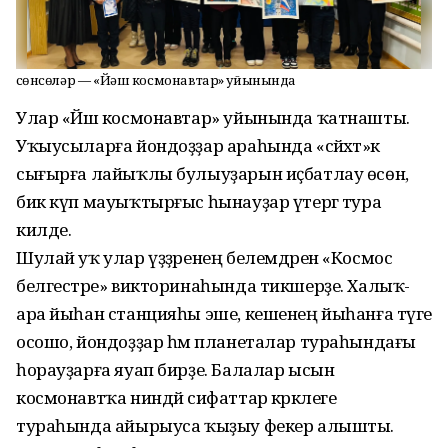
Өсөнсөләр — «Йәш космонавтар» уйынында
Улар «Йәш космонавтар» уйынында ҡатнашты.
Уҡыусыларға йондоҙҙар араһында «сәйәхәт»кә
сығырға лайыҡлы булыуҙарын иҫбатлау өсөн,
бик күп мауыҡтырғыс һынауҙар үтергә тура
килде.
Шулай уҡ улар үҙҙәренең белемдәрен «Космос
белгестәре» викторинаһында тикшерҙе. Халыҡ-
ара йыһан станцияһы эше, кешенең йыһанға тәүге
осошо, йондоҙҙар һәм планеталар тураһындағы
һорауҙарға яуап бирҙе. Балалар ысын
космонавтҡа ниндәй сифаттар кәрәклеге
тураһында айырыуса ҡыҙыу фекер алышты.