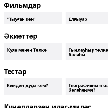
Фильмдар
"Тыуған көн"
Елғыуар
Әкиәттәр
Ҡуян менән Төлкө
Тыңлауһыҙ төлк
балаһы
Тестар
Кемдең дуҫы кем?
Географияны яҡ
беләһеңме?
Күңелдәрҙең иләҫ-миләҫ