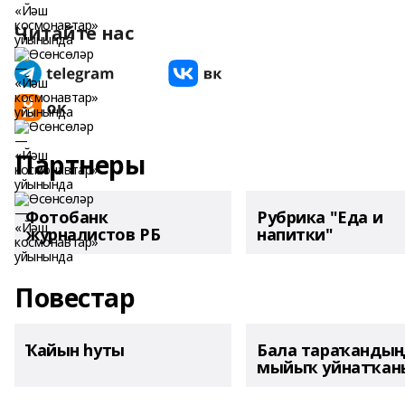
Читайте нас
Партнеры
Фотобанк
Рубрика "Еда и
журналистов РБ
напитки"
Повестар
Ҡайын һуты
Бала тараҡанды
мыйыҡ уйнатҡаны