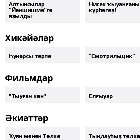
Алтынсылар
Нисек ҡыуанған
“Йәншишмә”гә
күрһәгеҙ!
яҙылды
Хикәйәләр
Һунарсы терпе
“Смотрильщик”
Фильмдар
"Тыуған көн"
Елғыуар
Әкиәттәр
Ҡуян менән Төлкө
Тыңлауһыҙ төлк