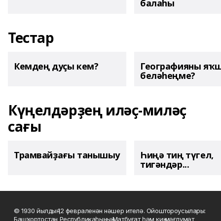
балаһы
Тестар
Кемдең дуҫы кем?
Географияны яҡ
беләһеңме?
Күңелдәрҙең иләҫ-миләҫ
сағы
Трамвайҙағы танышыу
Һиңә тиң түгел,
тигәндәр...
© 1930 йылдың 12 февраленән нәшер ителә. Ойоштороусылары:
Башҡортостан Республикаһының Матбуғат һәм киң мәғлүмәт