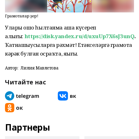
Грамоталар әҙер!
Уларҙы ошо һылтанма аша күсереп
алығыҙ:
https://disk.yandex.ru/d/uxuUp7X6sJ3unQ
.
Ҡатнашыусыларға рәхмәт! Етәкселәргә грамота
кәрәк булған осраҡта, яҙығыҙ.
Автор:
Лилия Мавлетова
Читайте нас
Партнеры