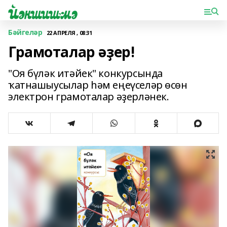
Бәйгеләр
22 АПРЕЛЯ , 08:31
Грамоталар әҙер!
"Оя бүләк итәйек" конкурсында
ҡатнашыусылар һәм еңеүселәр өсөн
электрон грамоталар әҙерләнек.