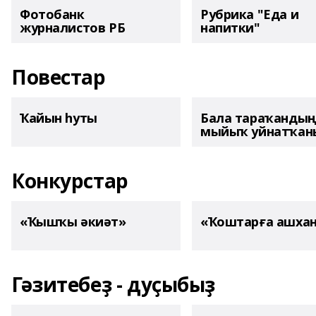
Фотобанк
Рубрика "Еда и
журналистов РБ
напитки"
Повестар
Ҡайын һуты
Бала тараҡанды
мыйыҡ уйнатҡаны
Конкурстар
«Ҡышҡы әкиәт»
«Ҡоштарға ашха
Гәзитебеҙ - дуҫыбыҙ