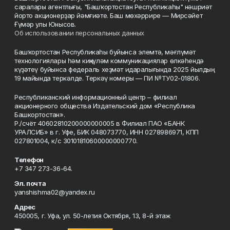
саралары агентлығы, "Башҡортостан Республикаһы" нәшриәт
йорто акционерҙар йәмғиәте. Баш мөхәррире — Мирсәйет
Ғүмәр улы Юнысов.
Об использовании персональных данных
Башҡортостан Республикаһы буйынса элемтә, мәғлүмәт
технологиялары һәм киңкүләм коммуникациялар өлкәһендә
күҙәтеү буйынса федераль хеҙмәт идаралығында 2025 йылдың
19 майында теркәлде. Теркәү номеры — ПИ №ТУ02-01806.
Республиканский информационный центр – филиал
акционерного общества Издательский дом «Республика
Башкортостан».
Р./счёт 40602810200000000005 в Филиал ПАО «БАНК
УРАЛСИБ» в г. Уфе, БИК 048073770, ИНН 0278986971, КПП
027801004, к/с 30101810600000000770.
Телефон
+7 347 273-36-64.
Эл. почта
yanshishma02@yandex.ru
Адрес
450005, г. Уфа, ул. 50-летия Октября, 13, 8-й этаж