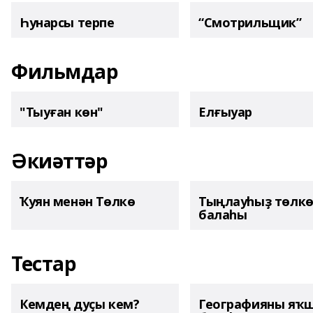
Һунарсы терпе
“Смотрильщик”
Фильмдар
"Тыуған көн"
Елғыуар
Әкиәттәр
Ҡуян менән Төлкө
Тыңлауһыҙ төлк
балаһы
Тестар
Кемдең дуҫы кем?
Географияны яҡ