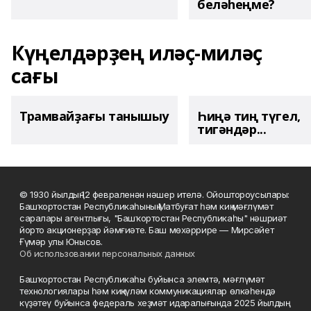
беләһеңме?
Күңелдәрҙең иләҫ-миләҫ
сағы
Трамвайҙағы танышыу
Һиңә тиң түгел,
тигәндәр...
© 1930 йылдың 12 февраленән нәшер ителә. Ойоштороусылары:
Башҡортостан Республикаһының Матбуғат һәм киң мәғлүмәт
саралары агентлығы, "Башҡортостан Республикаһы" нәшриәт
йорто акционерҙар йәмғиәте. Баш мөхәррире — Мирсәйет
Ғүмәр улы Юнысов.
Об использовании персональных данных
Башҡортостан Республикаһы буйынса элемтә, мәғлүмәт
технологиялары һәм киңкүләм коммуникациялар өлкәһендә
күҙәтеү буйынса федераль хеҙмәт идаралығында 2025 йылдың