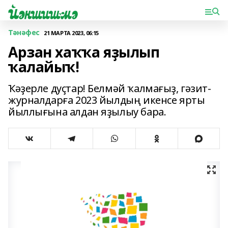
Тәнәфес
21 МАРТА 2023, 06:15
Арзан хаҡҡа яҙылып
ҡалайыҡ!
Ҡәҙерле дуҫтар! Белмәй ҡалмағыҙ, гә­зит-
журналдарға 2023 йылдың икенсе ярты
йыллығына алдан яҙылыу бара.