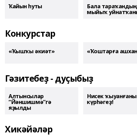
Ҡайын һуты
Бала тараҡанды
мыйыҡ уйнатҡаны
Конкурстар
«Ҡышҡы әкиәт»
«Ҡоштарға ашха
Гәзитебеҙ - дуҫыбыҙ
Алтынсылар
Нисек ҡыуанған
“Йәншишмә”гә
күрһәгеҙ!
яҙылды
Хикәйәләр