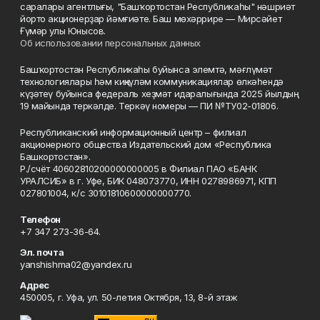
саралары агентлығы, "Башҡортостан Республикаһы" нәшриәт
йорто акционерҙар йәмғиәте. Баш мөхәррире — Мирсәйет
Ғүмәр улы Юнысов.
Об использовании персональных данных
Башҡортостан Республикаһы буйынса элемтә, мәғлүмәт
технологиялары һәм киңкүләм коммуникациялар өлкәһендә
күҙәтеү буйынса федераль хеҙмәт идаралығында 2025 йылдың
19 майында теркәлде. Теркәү номеры — ПИ №ТУ02-01806.
Республиканский информационный центр – филиал
акционерного общества Издательский дом «Республика
Башкортостан».
Р./счёт 40602810200000000005 в Филиал ПАО «БАНК
УРАЛСИБ» в г. Уфе, БИК 048073770, ИНН 0278986971, КПП
027801004, к/с 30101810600000000770.
Телефон
+7 347 273-36-64.
Эл. почта
yanshishma02@yandex.ru
Адрес
450005, г. Уфа, ул. 50-летия Октября, 13, 8-й этаж