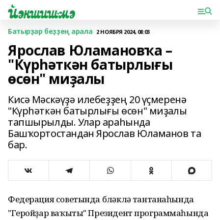
Батырҙар беҙҙең арала
2 НОЯБРЯ 2024, 08:03
Ярослав Юламановҡа –
"Күрһәткән батырлығы
өсөн" миҙалы
Кисә Мәскәүҙә илебеҙҙең 20 үҫмеренә
"Күрһәткән батырлығы өсөн" миҙалы
тапшырылды. Улар араһында
Башҡортостандан Ярослав Юламанов та
бар.
Федерация советында бүләкләү тантанаһында
"Геройҙар ваҡыты" Президент программаһында