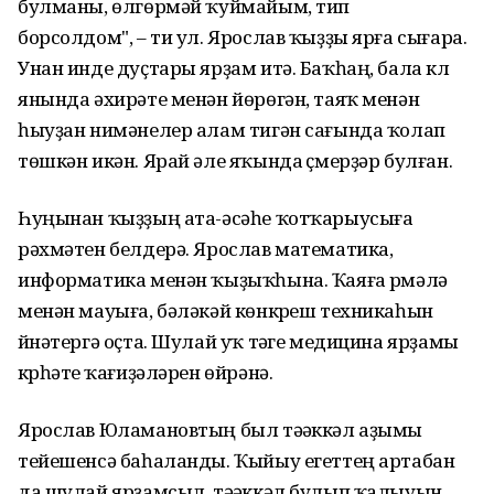
булманы, өлгөрмәй ҡуймайым, тип
борсолдом", – ти ул. Ярослав ҡыҙҙы ярға сығара.
Унан инде дуҫтары ярҙам итә. Баҡһаң, бала күл
янында әхирәте менән йөрөгән, таяҡ менән
һыуҙан нимәнелер алам тигән сағында ҡолап
төшкән икән. Ярай әле яҡында үҫмерҙәр булған.
Һуңынан ҡыҙҙың ата-әсәһе ҡотҡарыусыға
рәхмәтен белдерә. Ярослав математика,
информатика менән ҡыҙыҡһына. Ҡаяға үрмәләү
менән мауыға, бәләкәй көнкүреш техникаһын
йүнәтергә оҫта. Шулай уҡ тәүге медицина ярҙамы
күрһәтеү ҡағиҙәләрен өйрәнә.
Ярослав Юламановтың был тәүәккәл аҙымы
тейешенсә баһаланды. Ҡыйыу егеттең артабан
да шулай ярҙамсыл, тәүәккәл булып ҡалыуын