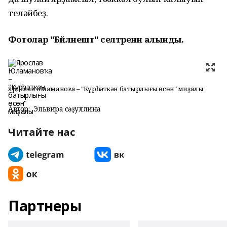
теләйбеҙ.
Фотолар "Бәйләнештә" селтәренән алынды.
Ярослав Юламановҡа – "Күрһәткән батырлығы өсөн" миҙалы
Автор:
Эльвира Әсәҙуллина
Читайте нас
Партнеры