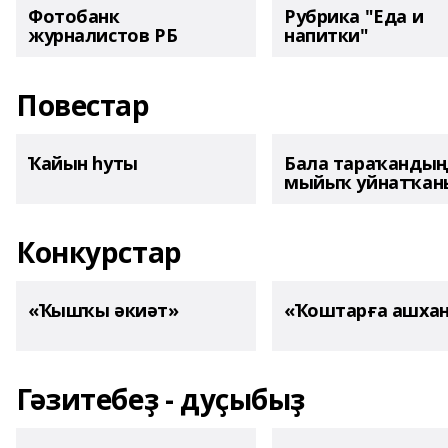
Фотобанк
Рубрика "Еда и
журналистов РБ
напитки"
Повестар
Ҡайын һуты
Бала тараҡанды
мыйыҡ уйнатҡаны
Конкурстар
«Ҡышҡы әкиәт»
«Ҡоштарға ашха
Гәзитебеҙ - дуҫыбыҙ