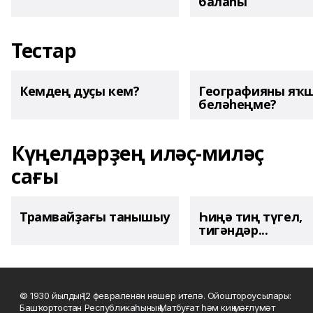
балаһы
Тестар
Кемдең дуҫы кем?
Географияны яҡ
беләһеңме?
Күңелдәрҙең иләҫ-миләҫ
сағы
Трамвайҙағы танышыу
Һиңә тиң түгел,
тигәндәр...
© 1930 йылдың 12 февраленән нәшер ителә. Ойоштороусылары:
Башҡортостан Республикаһының Матбуғат һәм киң мәғлүмәт