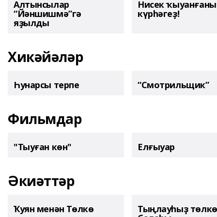
Алтынсылар
Нисек ҡыуанған
“Йәншишмә”гә
күрһәгеҙ!
яҙылды
Хикәйәләр
Һунарсы терпе
“Смотрильщик”
Фильмдар
"Тыуған көн"
Елғыуар
Әкиәттәр
Ҡуян менән Төлкө
Тыңлауһыҙ төлк