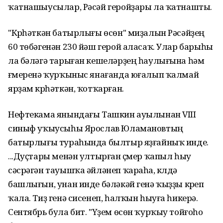
ҡатнашыусылар, Рәсәй геройҙары ла ҡатнашты.
"Күрһәткән батырлығы өсөн" миҙалын Рәсәйҙең
60 төбәгенән 230 йәш герой аласаҡ. Улар барыһы
ла бәләгә тарыған кешеләрҙең һаулығына һәм
ғүмеренә ҡурҡыныс янағанда юғалып ҡалмай
ярҙам күрһәткән, ҡотҡарған.
Нефтекама янындағы Ташкин ауылынан VIII
синыф уҡыусыһы Ярослав Юламановтың
батырлығы тураһында былтыр яҙғайныҡ инде.
...Дуҫтары менән ултырған үҫмер ҡапыл һыу
сәсрәгән тауышҡа әйләнеп ҡараһа, күлдә
башлығын, унан инде бәләкәй генә ҡыҙҙы күреп
ҡала. Тиҙ генә сисенеп, һалҡын һыуға һикерә.
Сентябрь була бит. "Үҙем өсөн ҡурҡыу тойғоһо