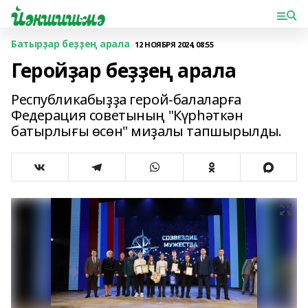
Батырҙар беҙҙең арала
12 НОЯБРЯ 2024, 08:55
Геройҙар беҙҙең арала
Республикабыҙҙа герой-балаларға
Федерация советының "Күрһәткән
батырлығы өсөн" миҙалы тапшырылды.