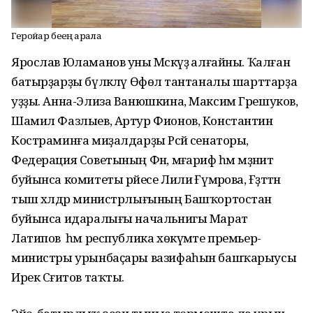
Геройҙар беҙҙең арала
Ярослав Юламанов уны Мәскәүҙә алғайны. Ҡалған
батырҙарҙы бүләкләү Өфөлә тантаналы шарттарҙа
уҙҙы. Анна-Элиза Ванюшкина, Максим Грешуков,
Шамил Фазлыев, Артур Фионов, Константин
Костраминға миҙалдарҙы Рәсәй сенаторы,
Федерация Советының Фән, мәғариф һәм мәҙәниәт
буйынса комитеты рәйесе Лилиә Ғүмәрова, Ғәҙәттән
тыш хәлдәр министрлығының Башҡортостан
буйынса идаралығы начальнигы Марат
Латипов һәм республика хөкүмәте премьер-
министры урынбаҫары вазифаһын башҡарыусы
Ирек Сәғитов таҡты.