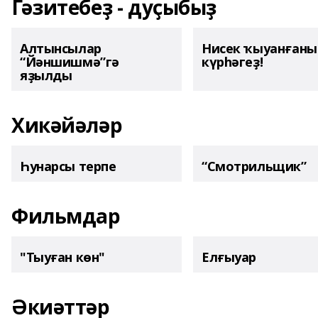
Гәзитебеҙ - дуҫыбыҙ
Алтынсылар
Нисек ҡыуанған
“Йәншишмә”гә
күрһәгеҙ!
яҙылды
Хикәйәләр
Һунарсы терпе
“Смотрильщик”
Фильмдар
"Тыуған көн"
Елғыуар
Әкиәттәр