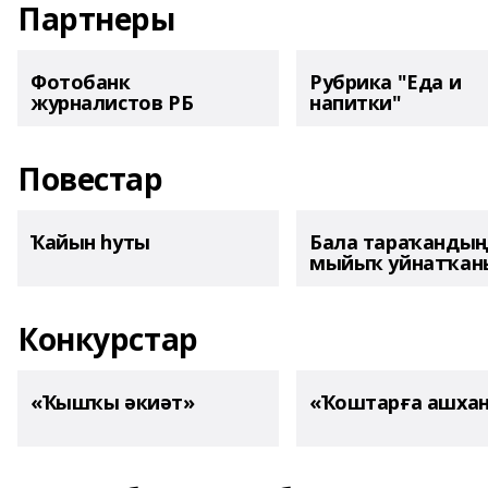
Партнеры
Фотобанк
Рубрика "Еда и
журналистов РБ
напитки"
Повестар
Ҡайын һуты
Бала тараҡанды
мыйыҡ уйнатҡаны
Конкурстар
«Ҡышҡы әкиәт»
«Ҡоштарға ашха