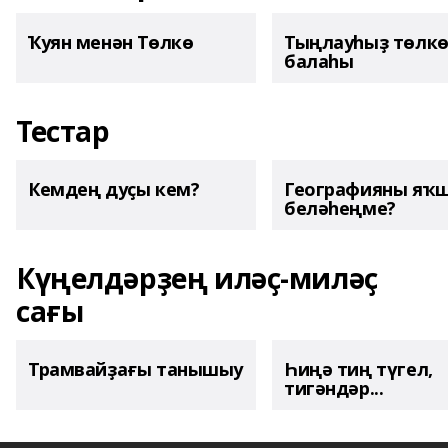
Ҡуян менән Төлкө
Тыңлауһыҙ төлк
балаһы
Тестар
Кемдең дуҫы кем?
Географияны яҡ
беләһеңме?
Күңелдәрҙең иләҫ-миләҫ
сағы
Трамвайҙағы танышыу
Һиңә тиң түгел,
тигәндәр...