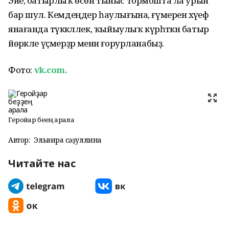
Эйе, батырлыҡ өсөн тыныс тормошта ла урын
бар шул. Кемдеңдер һаулығына, ғүмеренә хәүеф
янағанда тәүәккәллек, ҡыйыулыҡ күрһәткән батыр
йөрәкле үҫмерҙәр менән ғорурланабыҙ.
Фото:
vk.com.
Геройҙар беҙҙең арала
Автор:
Эльвира Әсәҙуллина
Читайте нас