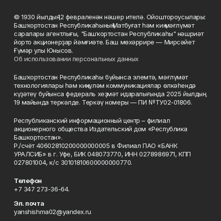
© 1930 йылдың 12 февраленән нәшер ителә. Ойоштороусылары:
Башҡортостан Республикаһының Матбуғат һәм киң мәғлүмәт
саралары агентлығы, "Башҡортостан Республикаһы" нәшриәт
йорто акционерҙар йәмғиәте. Баш мөхәррире — Мирсәйет
Ғүмәр улы Юнысов.
Об использовании персональных данных
Башҡортостан Республикаһы буйынса элемтә, мәғлүмәт
технологиялары һәм киңкүләм коммуникациялар өлкәһендә
күҙәтеү буйынса федераль хеҙмәт идаралығында 2025 йылдың
19 майында теркәлде. Теркәү номеры — ПИ №ТУ02-01806.
Республиканский информационный центр – филиал
акционерного общества Издательский дом «Республика
Башкортостан».
Р./счёт 40602810200000000005 в Филиал ПАО «БАНК
УРАЛСИБ» в г. Уфе, БИК 048073770, ИНН 0278986971, КПП
027801004, к/с 30101810600000000770.
Телефон
+7 347 273-36-64.
Эл. почта
yanshishma02@yandex.ru