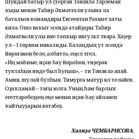
Шундай батыр ул үҫтергән Тәнзилә Тарземан
ҡыҙы менән Таһир Әхмәтғәли улына ла
батальон командиры Евсеевтан Рәхмәт хаты
килә. Ошо ваҡыт эсендә атайҙары Таһир
Әхмәтвәли улы ике тапҡыр инсульт үткәрә. Хәҙер
ул – I төркөм инвалиды. Балаңдың ут эсендә
йөрөгәнен белеү, әлбиттә, еңел түгел.
«Иң мөһиме, иҫән-һау йөрөһөн, тиҙерәк
туҡтаһын инде был һуғыш», – ти Тәнзилә апай.
Амин, шулай булһын. Тимурға матур ял теләйек.
Оҙаҡламай – тағы юлға. Уның һәм барлыҡ
егеттәребеҙҙең еңеү менән иҫән-һау әйләнеп
ҡайтыу­ҙарын көтәбеҙ.
Хәлиҙә ЧЕМБАРИСОВА.