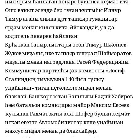
йыл ярым һайлаған һөнәре буйынса хеҙмәт итә.
Ошо ваҡыт эсендә бер туған ҡустыһы Илнур
Тимур ағаһы янына дүрт тапҡыр гуманитар
ярҙам менән килеп китә. Әйткәндәй, ул да
водитель һөнәрен һайлаған.
Күрһәткән батырлыҡтары өсөн Тимур Шәүәлиев
Жуков миҙалы, ике тапҡыр генерал Шайморатов
миҙалы менән наградлана. Рәсәй Федерацияһы
Коммунистар партияһы үҙәк комитеты «Иосиф
Сталиндың тыуыуына 140 йыл тулыу
уңайынан» тигән иҫтәлекле миҙал менән
бүләкләй. Башҡортостан Башлығы Радий Хәбиров
һәм батальон командиры майор Максим Евсеев
ҡулынан Рәхмәт хаты ала. Шофёр булып хеҙмәт
иткән егетте Автомобилистар көнө уңайынан
махсус миҙал менән дә бүләкләй­ҙәр.