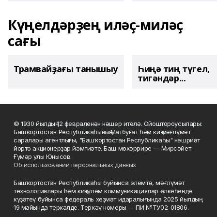
Күңелдәрҙең иләҫ-миләҫ
сағы
Трамвайҙағы танышыу
Һиңә тиң түгел,
тигәндәр...
© 1930 йылдың 12 февраленән нәшер ителә. Ойоштороусылары:
Башҡортостан Республикаһының Матбуғат һәм киң мәғлүмәт
саралары агентлығы, "Башҡортостан Республикаһы" нәшриәт
йорто акционерҙар йәмғиәте. Баш мөхәррире — Мирсәйет
Ғүмәр улы Юнысов.
Об использовании персональных данных
Башҡортостан Республикаһы буйынса элемтә, мәғлүмәт
технологиялары һәм киңкүләм коммуникациялар өлкәһендә
күҙәтеү буйынса федераль хеҙмәт идаралығында 2025 йылдың
19 майында теркәлде. Теркәү номеры — ПИ №ТУ02-01806.