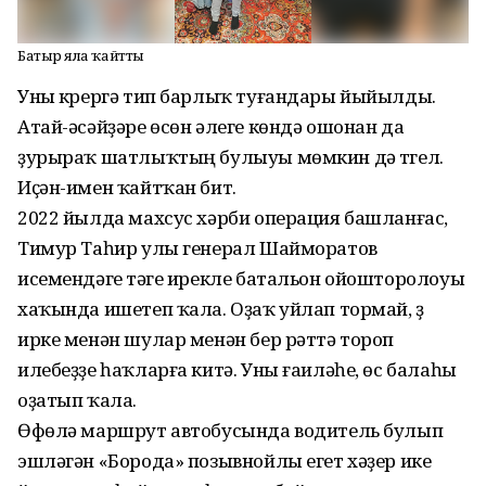
Батыр ялға ҡайтты
Уны күрергә тип барлыҡ туғандары йыйылды.
Атай-әсәй­ҙәре өсөн әлеге көндә ошонан да
ҙурыраҡ шатлыҡтың булыуы мөмкин дә түгел.
Иҫән-имен ҡайтҡан бит.
2022 йылда махсус хәрби операция башланғас,
Тимур Таһир улы генерал Шайморатов
исемендәге тәүге ирекле батальон ойошторолоуы
хаҡында ишетеп ҡала. Оҙаҡ уйлап тормай, үҙ
ирке менән шулар менән бер рәттә тороп
илебеҙҙе һаҡларға китә. Уны ғаиләһе, өс балаһы
оҙатып ҡала.
Өфөлә маршрут автобусында водитель булып
эшләгән «Борода» позывнойлы егет хәҙер ике