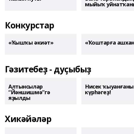
мыйыҡ уйнатҡаны
Конкурстар
«Ҡышҡы әкиәт»
«Ҡоштарға ашха
Гәзитебеҙ - дуҫыбыҙ
Алтынсылар
Нисек ҡыуанған
“Йәншишмә”гә
күрһәгеҙ!
яҙылды
Хикәйәләр