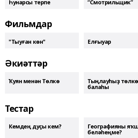
Һунарсы терпе
“Смотрильщик”
Фильмдар
"Тыуған көн"
Елғыуар
Әкиәттәр
Ҡуян менән Төлкө
Тыңлауһыҙ төлк
балаһы
Тестар
Кемдең дуҫы кем?
Географияны яҡ
беләһеңме?