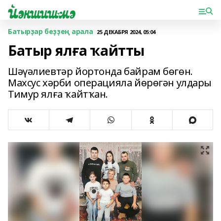
Батырҙар беҙҙең арала
25 ДЕКАБРЯ 2024, 05:04
Батыр ялға ҡайтты
Шәүәлиевтәр йортонда байрам бөгөн.
Махсус хәрби операцияла йөрөгән улдары
Тимур ялға ҡайт­ҡан.