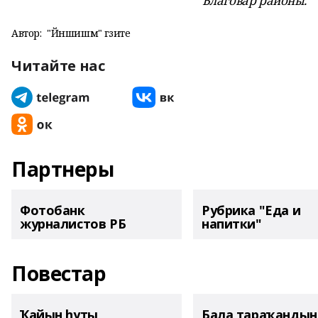
Благовар районы.
Автор:
"Йәншишмә" гәзите
Читайте нас
Партнеры
Фотобанк
Рубрика "Еда и
журналистов РБ
напитки"
Повестар
Ҡайын һуты
Бала тараҡанды