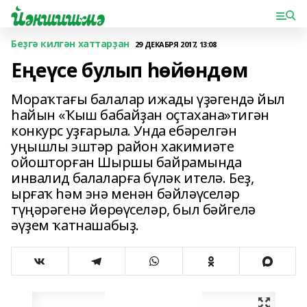
Беҙгә килгән хаттарҙан
29 ДЕКАБРЯ 2017, 13:08
Еңеүсе булып һөйөндөм
Мораҡтағы балалар ижады үҙәгендә йыл
һайын «Ҡыш бабайҙан оҫтахана»тигән
конкурс уҙғарыла. Унда ебәрелгән
уңышлы эштәр район хакимиәте
ойоштор­ған Шыршы байрамында
инвалид балаларға бүләк ителә. Беҙ,
ырғаҡ һәм энә менән бәйләүселәр
түңәрәгенә йөрөүселәр, был бәйгелә
әүҙем ҡатнашабыҙ.