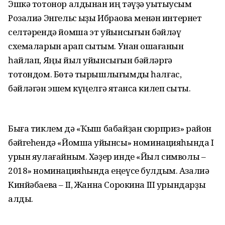
Эшкә тотонор алдынан иң тәүҙә уҡытыусым
Розалиә Энгельс ҡыҙы Ибраҡова менән интернет
селтәрендә йомшаҡ эт уйынсығын бәйләү
схемаларын ҡарап сыҡтым. Унан оҡшағанын
һайлап, Яңы йыл уйынсығын бәйләргә
тотондом. Бөтә тырышлы­ғымды һалғас,
бәйләгән эшем күңелгә ятҡанса килеп сыҡты.
Быға тиклем дә «Ҡыш бабайҙан сюрприз» рай­он
бәйгеһендә «Йом­шаҡ уйынсыҡ» номинация­һында I
урын яулағайным. Хәҙер инде «Йыл символы –
2018» номинацияһында еңеүсе булдым. Азалиә
Кинйәбаева – II, Жанна Сорокина III урындарҙы
алды.