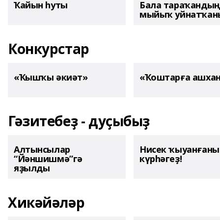
Ҡайын һуты
Бала тараҡанды
мыйыҡ уйнатҡаны
Конкурстар
«Ҡышҡы әкиәт»
«Ҡоштарға ашха
Гәзитебеҙ - дуҫыбыҙ
Алтынсылар
Нисек ҡыуанған
“Йәншишмә”гә
күрһәгеҙ!
яҙылды
Хикәйәләр