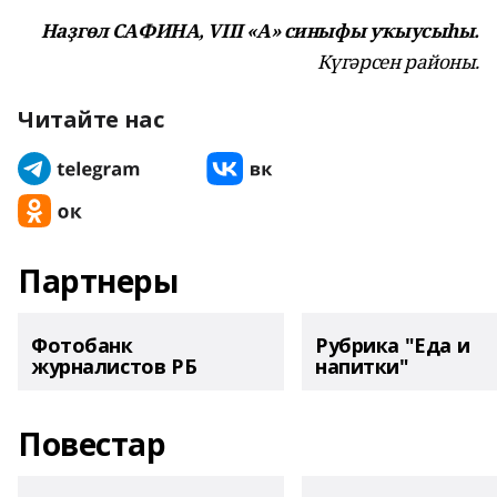
Наҙгөл САФИНА, VIII «А» синыфы уҡыусыһы.
Күгәрсен районы.
Читайте нас
Партнеры
Фотобанк
Рубрика "Еда и
журналистов РБ
напитки"
Повестар