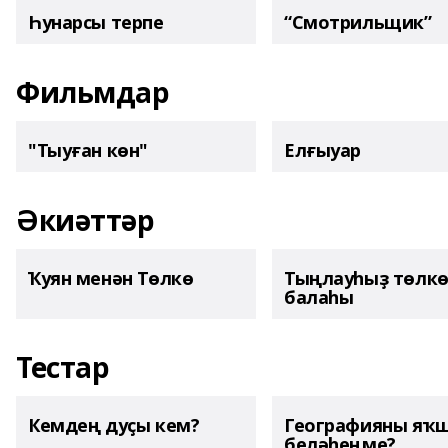
Һунарсы терпе
“Смотрильщик”
Фильмдар
"Тыуған көн"
Елғыуар
Әкиәттәр
Ҡуян менән Төлкө
Тыңлауһыҙ төлк
балаһы
Тестар
Кемдең дуҫы кем?
Географияны яҡ
беләһеңме?