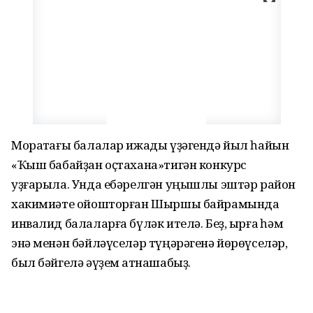
Мораҡтағы балалар ижады үҙәгендә йыл һайын
«Ҡыш бабайҙан оҫтахана»тигән конкурс
уҙғарыла. Унда ебәрелгән уңышлы эштәр район
хакимиәте ойоштор­ған Шыршы байрамында
инвалид балаларға бүләк ителә. Беҙ, ырғаҡ һәм
энә менән бәйләүселәр түңәрәгенә йөрөүселәр,
был бәйгелә әүҙем ҡатнашабыҙ.