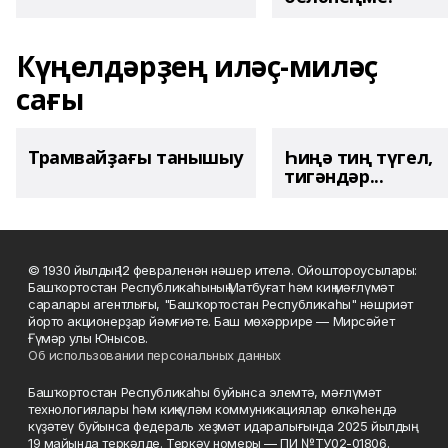
Күңелдәрҙең иләҫ-миләҫ
сағы
Трамвайҙағы танышыу
Һиңә тиң түгел,
тигәндәр...
© 1930 йылдың 12 февраленән нәшер ителә. Ойоштороусылары:
Башҡортостан Республикаһының Матбуғат һәм киң мәғлүмәт
саралары агентлығы, "Башҡортостан Республикаһы" нәшриәт
йорто акционерҙар йәмғиәте. Баш мөхәррире — Мирсәйет
Ғүмәр улы Юнысов.
Об использовании персональных данных
Башҡортостан Республикаһы буйынса элемтә, мәғлүмәт
технологиялары һәм киңкүләм коммуникациялар өлкәһендә
күҙәтеү буйынса федераль хеҙмәт идаралығында 2025 йылдың
19 майында теркәлде. Теркәү номеры — ПИ №ТУ02-01806.