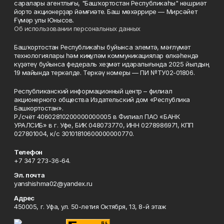
саралары агентлығы, "Башҡортостан Республикаһы" нәшриәт
йорто акционерҙар йәмғиәте. Баш мөхәррире — Мирсәйет
Ғүмәр улы Юнысов.
Об использовании персональных данных
Башҡортостан Республикаһы буйынса элемтә, мәғлүмәт
технологиялары һәм киңкүләм коммуникациялар өлкәһендә
күҙәтеү буйынса федераль хеҙмәт идаралығында 2025 йылдың
19 майында теркәлде. Теркәү номеры — ПИ №ТУ02-01806.
Республиканский информационный центр – филиал
акционерного общества Издательский дом «Республика
Башкортостан».
Р./счёт 40602810200000000005 в Филиал ПАО «БАНК
УРАЛСИБ» в г. Уфе, БИК 048073770, ИНН 0278986971, КПП
027801004, к/с 30101810600000000770.
Телефон
+7 347 273-36-64.
Эл. почта
yanshishma02@yandex.ru
Адрес
450005, г. Уфа, ул. 50-летия Октября, 13, 8-й этаж