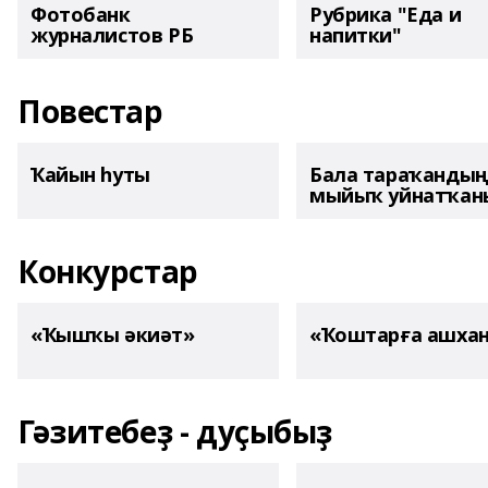
Фотобанк
Рубрика "Еда и
журналистов РБ
напитки"
Повестар
Ҡайын һуты
Бала тараҡанды
мыйыҡ уйнатҡаны
Конкурстар
«Ҡышҡы әкиәт»
«Ҡоштарға ашха
Гәзитебеҙ - дуҫыбыҙ