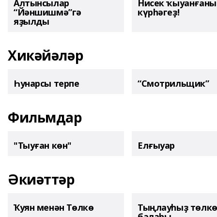
Алтынсылар
Нисек ҡыуанған
“Йәншишмә”гә
күрһәгеҙ!
яҙылды
Хикәйәләр
Һунарсы терпе
“Смотрильщик”
Фильмдар
"Тыуған көн"
Елғыуар
Әкиәттәр
Ҡуян менән Төлкө
Тыңлауһыҙ төлк
балаһы