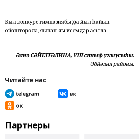
Был конкурс гимназиябыҙҙа йыл һайын
ойошторола, яңынан-яңы исемдәр асыла.
Әлиә СӘЙЕТҒӘЛИНА, VIII синыф уҡыусыһы.
Әбйәлил районы.
Читайте нас
Партнеры