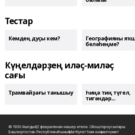
Тестар
Кемдең дуҫы кем?
Географияны яҡ
беләһеңме?
Күңелдәрҙең иләҫ-миләҫ
сағы
Трамвайҙағы танышыу
Һиңә тиң түгел,
тигәндәр...
© 1930 йылдың 12 февраленән нәшер ителә. Ойоштороусылары:
Башҡортостан Республикаһының Матбуғат һәм киң мәғлүмәт