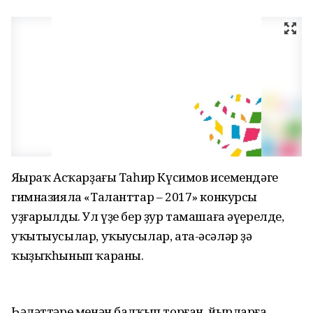
Яңыраҡ Асҡарҙағы Таһир Күсимов исемендәге
гимназияла «Талант­тар – 2017» конкурсы
уҙғарылды. Ул үҙе бер ҙур тамашаға әүерелде,
уҡытыусылар, уҡыусылар, ата-әсәләр ҙә
ҡыҙыҡһынып ҡараны.
Һәләттәре менән балҡып торған, йырларға,