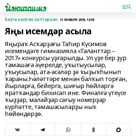
Беҙгә килгән хаттарҙан
11 ЯНВАРЯ 2018, 12:59
Яңы исемдәр асыла
Яңыраҡ Асҡарҙағы Таһир Күсимов
исемендәге гимназияла «Талант­тар –
2017» конкурсы уҙғарылды. Ул үҙе бер ҙур
тамашаға әүерелде, уҡытыусылар,
уҡыусылар, ата-әсәләр ҙә ҡыҙыҡһынып
ҡараны.Һәләттәре менән балҡып торған,
йырларға, бейергә, шиғыр һөйләргә
яратҡандар бихисап ине. Финалға үтеүсе
ҡыҙҙар, малайҙар сағыу номерҙар
күрһәтте, тамашасыларҙы ныҡ
һөйөндөрҙө.