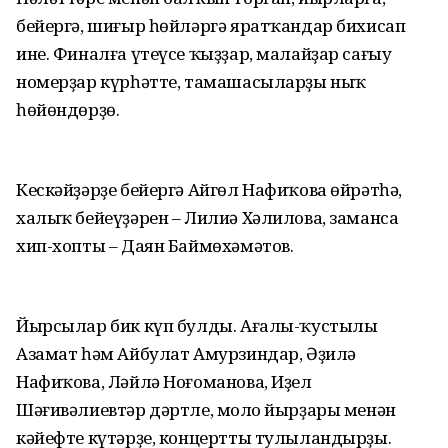
бейергә, шиғыр һөйләргә яратҡандар бихисап
ине. Финалға үтеүсе ҡыҙҙар, малайҙар сағыу
номерҙар күрһәтте, тамашасыларҙы ныҡ
һөйөндөрҙө.
Кескәйҙәрҙе бейергә Айгөл Нафиҡова өйрәтһә,
халыҡ бейеүҙәрен – Лилиә Хәлилова, заманса
хип-хопты – Даян Баймөхәмәтов.
Йырсылар бик күп булды. Ағалы-ҡустылы
Азамат һәм Айбулат Амурзиндар, Әҙилә
Нафиҡова, Ләйлә Ноғоманова, Иҙел
Шәғивәлиевтәр дәртле, моңло йырҙары менән
кәйефте күтәрҙе, концертты тулыландыр­ҙы.