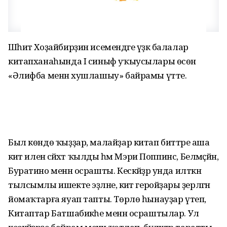
Шәһит Хоҙайбирҙин исемендәге үҙәк балалар
китапханаһында I синыф уҡыусылары өсөн
«Әлифба менән хушлашыу» байрамы үтте.
Был көндө ҡыҙҙар, малайҙар китап биттәре аша
әкиәт иленә сәйәхәт ҡылды һәм Мэри Поппинс, Белмәҫйән,
Буратино менән осрашты. Кескәйҙәр унда илткән
тылсымлы ишекте эҙләне, әкиәт геройҙары әҙерләгән
йомаҡтарға яуап тапты. Төрлө һынауҙар үтеп,
Китаптар Батшабикәһе менән осраштылар. Ул