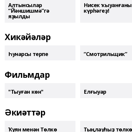
Алтынсылар
Нисек ҡыуанған
“Йәншишмә”гә
күрһәгеҙ!
яҙылды
Хикәйәләр
Һунарсы терпе
“Смотрильщик”
Фильмдар
"Тыуған көн"
Елғыуар
Әкиәттәр
Ҡуян менән Төлкө
Тыңлауһыҙ төлк