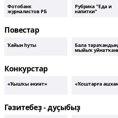
Фотобанк
Рубрика "Еда и
журналистов РБ
напитки"
Повестар
Ҡайын һуты
Бала тараҡанды
мыйыҡ уйнатҡаны
Конкурстар
«Ҡышҡы әкиәт»
«Ҡоштарға ашха
Гәзитебеҙ - дуҫыбыҙ