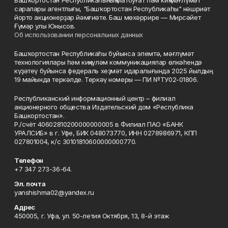
Башҡортостан Республикаһының Матбуғат һәм киң мәғлүмәт
саралары агентлығы, "Башҡортостан Республикаһы" нәшриәт
йорто акционерҙар йәмғиәте. Баш мөхәррире — Мирсәйет
Ғүмәр улы Юнысов.
Об использовании персональных данных
Башҡортостан Республикаһы буйынса элемтә, мәғлүмәт
технологиялары һәм киңкүләм коммуникациялар өлкәһендә
күҙәтеү буйынса федераль хеҙмәт идаралығында 2025 йылдың
19 майында теркәлде. Теркәү номеры — ПИ №ТУ02-01806.
Республиканский информационный центр – филиал
акционерного общества Издательский дом «Республика
Башкортостан».
Р./счёт 40602810200000000005 в Филиал ПАО «БАНК
УРАЛСИБ» в г. Уфе, БИК 048073770, ИНН 0278986971, КПП
027801004, к/с 30101810600000000770.
Телефон
+7 347 273-36-64.
Эл. почта
yanshishma02@yandex.ru
Адрес
450005, г. Уфа, ул. 50-летия Октября, 13, 8-й этаж