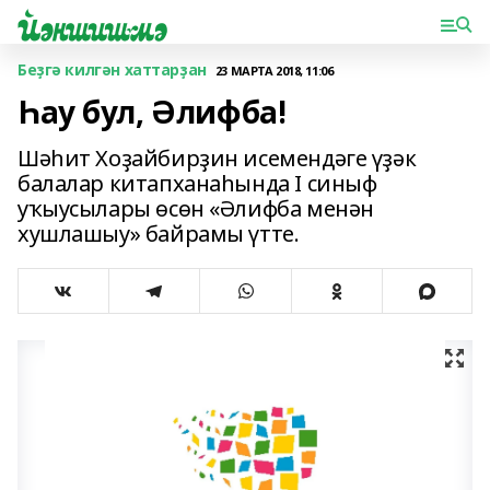
Беҙгә килгән хаттарҙан
23 МАРТА 2018, 11:06
Һау бул, Әлифба!
Шәһит Хоҙайбирҙин исемендәге үҙәк
балалар китапханаһында I синыф
уҡыусылары өсөн «Әлифба менән
хушлашыу» байрамы үтте.