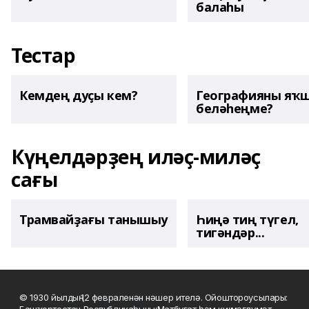
балаһы
Тестар
Кемдең дуҫы кем?
Географияны яҡ
беләһеңме?
Күңелдәрҙең иләҫ-миләҫ
сағы
Трамвайҙағы танышыу
Һиңә тиң түгел,
тигәндәр...
© 1930 йылдың 12 февраленән нәшер ителә. Ойоштороусылары: