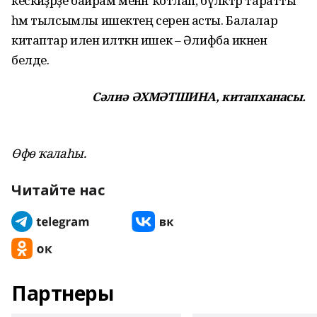
кескәйҙәрҙе байрам менән ҡотлап, бүләктәр таратты
һәм тылсымлы ишектең серен асты. Балалар
китаптар иленә илткән ишек – Әлифба икәнен
белде.
Сәлиә ӘХМӘТШИНА, китапханасы.
Өфө ҡалаһы.
Читайте нас
Партнеры