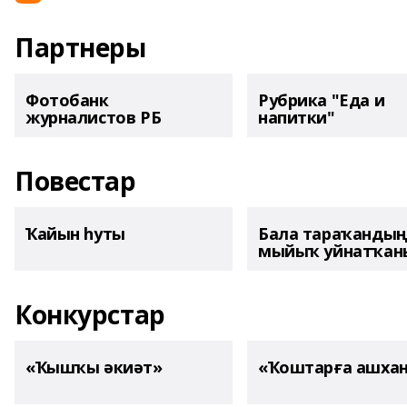
Партнеры
Фотобанк
Рубрика "Еда и
журналистов РБ
напитки"
Повестар
Ҡайын һуты
Бала тараҡанды
мыйыҡ уйнатҡаны
Конкурстар
«Ҡышҡы әкиәт»
«Ҡоштарға ашха