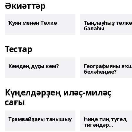
Әкиәттәр
Ҡуян менән Төлкө
Тыңлауһыҙ төлк
балаһы
Тестар
Кемдең дуҫы кем?
Географияны яҡ
беләһеңме?
Күңелдәрҙең иләҫ-миләҫ
сағы
Трамвайҙағы танышыу
Һиңә тиң түгел,
тигәндәр...