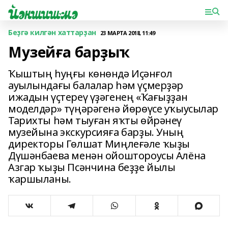
Беҙгә килгән хаттарҙан
23 МАРТА 2018, 11:49
Музейға барҙыҡ
Ҡыштың һуңғы көнөндә Иҫәнғол
ауылындағы балалар һәм үҫмерҙәр
ижадын үҫтереү үҙәгенең «Ҡағыҙҙан
моделдәр» түңәрәгенә йөрөүсе уҡыусылар
Тарихты һәм тыуған яҡты өйрәнеү
музейына экскурсияға барҙы. Уның
директоры Гөлшат Миңлеғәле ҡыҙы
Дүшәнбаева менән ойоштороусы Алёна
Азгар ҡыҙы Псәнчина беҙҙе йылы
ҡаршыланы.