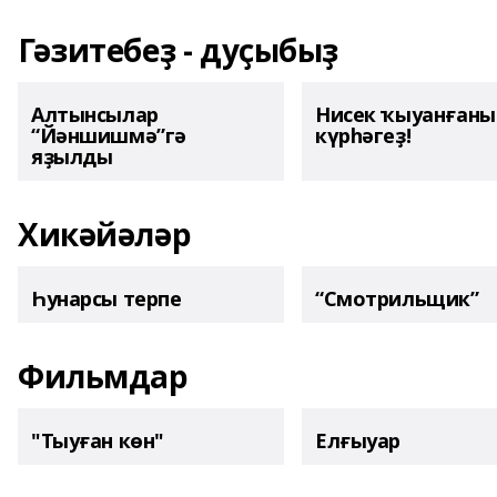
Гәзитебеҙ - дуҫыбыҙ
Алтынсылар
Нисек ҡыуанған
“Йәншишмә”гә
күрһәгеҙ!
яҙылды
Хикәйәләр
Һунарсы терпе
“Смотрильщик”
Фильмдар
"Тыуған көн"
Елғыуар