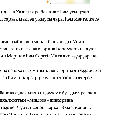
нда ла Халыҡ-ара балалар һәм үҫмерҙәр
л сараға мәктәп уҡыусылары һәм мәктәпкәсә
игән әҙәби кисә менән башланды. Унда
нән танышты, викторина һорауҙарына яуап
муил Маршак һәм Сергей Михалков әҫәр­ҙәренә
нә сәйәхәт» темаһына викторинала үҙҙәренең
тәр һәм отҡорҙар ребустар төҙөп килтерҙе.
йәнова аҙналыҡта иң әүҙеме булды: яратҡан
 Михалковтың «Мимо­за» шиғырына
төҙөнө. Дүртенсенән Нәркәс Әхмәтйәнова,
 һәм Эльвина Вахитовалар ҙа сарала әүҙем