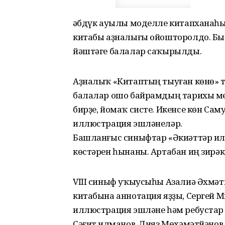
Ғәбдүк ауылы моделле китапханаһы
китабы аҙналығы ойошторолдо. Бы
йәштәге балалар саҡырылды.
Аҙналыҡ «Китаптың тыуған көнө» т
балалар ошо байрамдың тарихы ме
бирҙе, йомаҡ систе. Икенсе көн Са
иллюстрация эшләнеләр.
Башланғыс синыфтар «Әкиәттәр иле
көстәрен һынаны. Артабан иң зирәк
VIII синыф уҡыусыһы Азалиә Әхмәт
китабына аннотация яҙҙы, Сергей
иллюстрация эшләне һәм ребус­тар 
Сәғит Ғилманов, Дияз Мөхәмәтйәнов