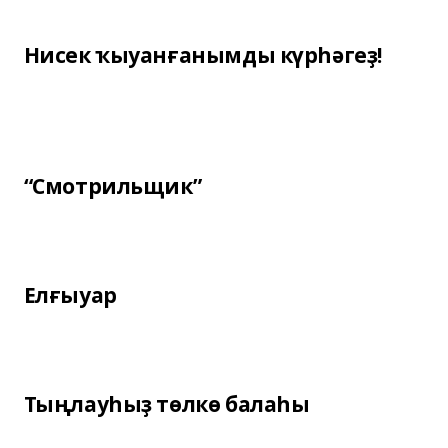
Нисек ҡыуанғанымды күрһәгеҙ!
“Смотрильщик”
Елғыуар
Тыңлауһыҙ төлкө балаһы