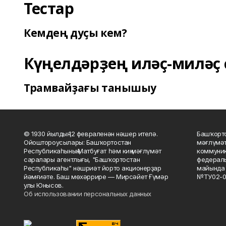
Тестар
Кемдең дуҫы кем?
Күңелдәрҙең иләҫ-миләҫ 
Трамвайҙағы танышыу
© 1930 йылдың 12 февраленән нәшер ителә.
Башҡорто
Ойоштороусылары: Башҡортостан
мәғлүмәт
Республикаһының Матбуғат һәм киң мәғлүмәт
коммуник
саралары агентлығы, "Башҡортостан
федераль
Республикаһы" нәшриәт йорто акционерҙар
майында 
йәмғиәте. Баш мөхәррире — Мирсәйет Ғүмәр
№ТУ02-0
улы Юнысов.
Об использовании персональных данных