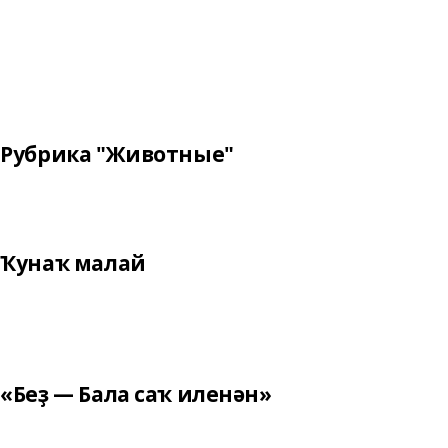
Рубрика "Животные"
Ҡунаҡ малай
«Беҙ — Бала саҡ иленән»