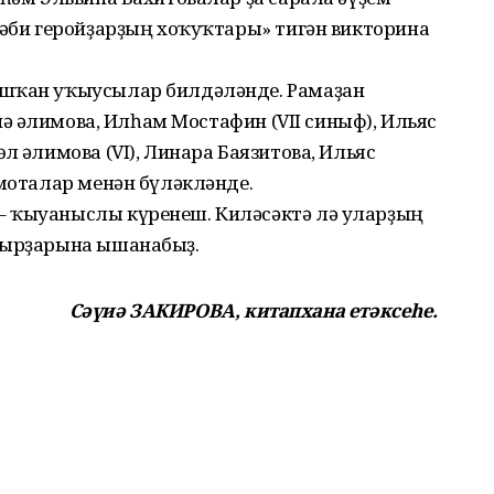
ҙәби геройҙарҙың хоҡуҡтары» тигән викторина
шҡан уҡыу­сылар билдәләнде. Рамаҙан
иә Ғәлимова, Илһам Мостафин (VII синыф), Ильяс
 Ғәлимова (VI), Линара Баязитова, Ильяс
амоталар менән бүләкләнде.
– ҡыуаныслы күренеш. Киләсәктә лә уларҙың
улырҙарына ышанабыҙ.
Сәүиә ЗАКИРОВА, китапхана етәксеһе.