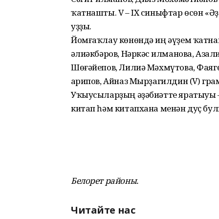
ҡатнашты. V – IX синыфтар өсөн «Ә
уҙҙы.
Йомғаҡлау көнөндә иң әүҙем ҡатна
Ғәлиәкбәров, Нәркәс Ғилманова, Азал
Шөғәйепов, Лилиә Мәхмүтова, Фаягөл
Ғарипов, Айназ Мырҙагилдин (V) гр
Уҡыусыларҙың әҙәбиәтте яратыуы 
китап һәм китапхана менән дуҫ б
Белорет районы.
Читайте нас