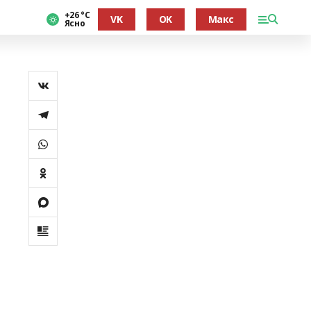
+26 °С
VK
OK
Макс
Ясно