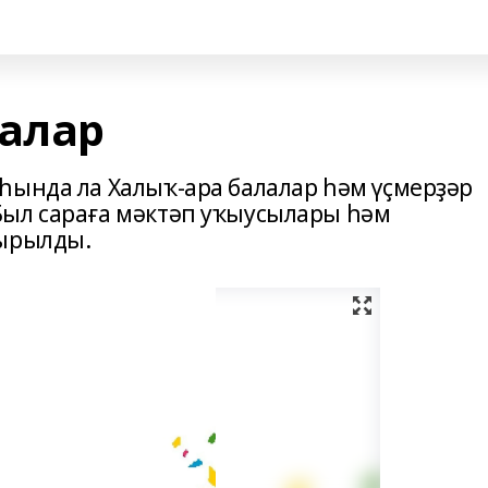
лалар
һында ла Халыҡ-ара балалар һәм үҫмерҙәр
Был сараға мәктәп уҡыусылары һәм
ҡырылды.