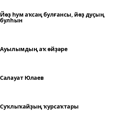
Йөҙ һум аҡсаң булғансы, йөҙ дуҫың
булһын
Ауылымдың аҡ өйҙәре
Салауат Юлаев
Суҡлыҡайҙың ҡурсаҡтары