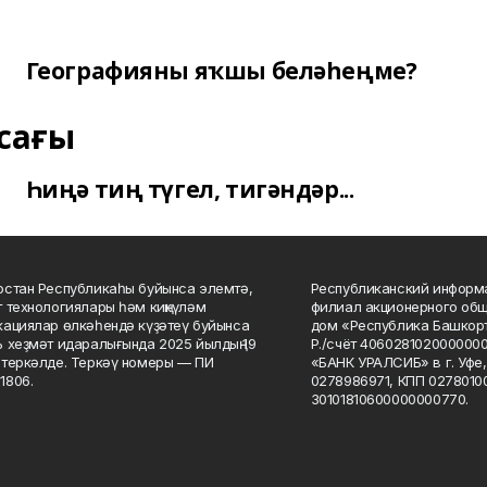
Географияны яҡшы беләһеңме?
сағы
Һиңә тиң түгел, тигәндәр...
стан Республикаһы буйынса элемтә,
Республиканский информа
 технологиялары һәм киңкүләм
филиал акционерного об
ациялар өлкәһендә күҙәтеү буйынса
дом «Республика Башкорт
 хеҙмәт идаралығында 2025 йылдың 19
Р./счёт 406028102000000
теркәлде. Теркәү номеры — ПИ
«БАНК УРАЛСИБ» в г. Уфе
1806.
0278986971, КПП 02780100
30101810600000000770.