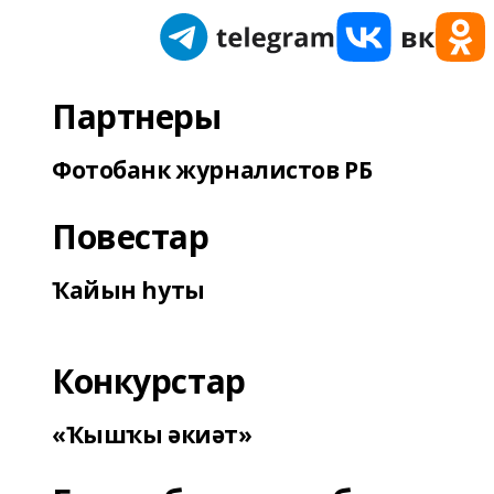
Партнеры
Фотобанк журналистов РБ
Повестар
Ҡайын һуты
Конкурстар
«Ҡышҡы әкиәт»