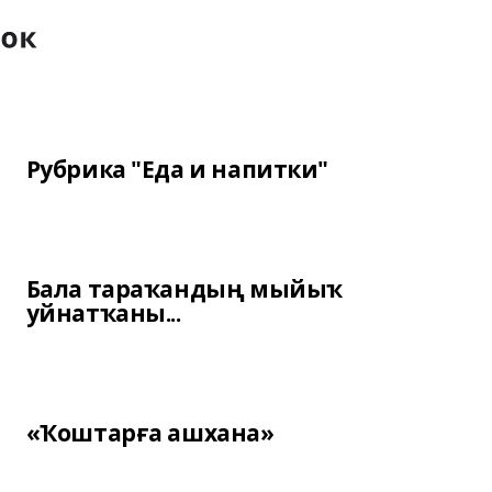
Рубрика "Еда и напитки"
Бала тараҡандың мыйыҡ
уйнатҡаны...
«Ҡоштарға ашхана»