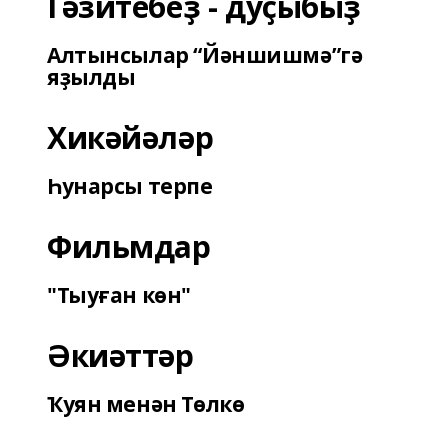
Гәзитебеҙ - дуҫыбыҙ
Алтынсылар “Йәншишмә”гә
яҙылды
Хикәйәләр
Һунарсы терпе
Фильмдар
"Тыуған көн"
Әкиәттәр
Ҡуян менән Төлкө