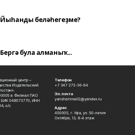
Йыһанды беләһегеҙме?
Бергә була алманыҡ...
ционный центр –
Телефон
щества Издательский
+7 347 273-36-64.
остан».
Эл. почта
00005 в Филиал ПАО
yanshishma02@yandex.ru
, БИК 048073770, ИНН
4, к/с
Адрес
450005, г. Уфа, ул. 50-летия
Октября, 13, 8-й этаж