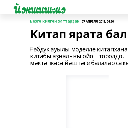
Беҙгә килгән хаттарҙан
27 АПРЕЛЯ 2018, 08:30
Китап ярата ба
Ғәбдүк ауылы моделле китапхана
китабы аҙналығы ойошторолдо. 
мәктәпкәсә йәштәге балалар са