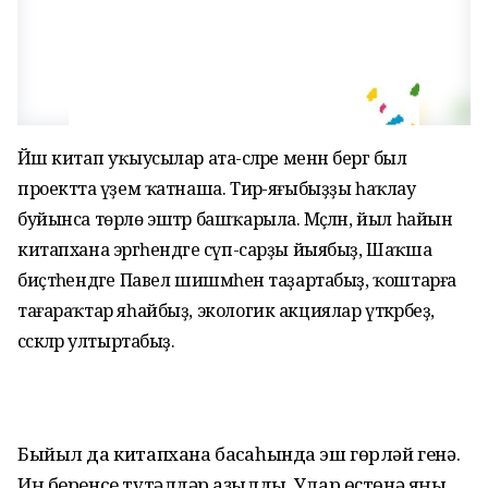
Йәш китап уҡыусылар ата-әсәләре менән бергә был
проектта әүҙем ҡатнаша. Тирә-яғыбыҙҙы һаҡлау
буйынса төрлө эштәр башҡарыла. Мәҫәлән, йыл һайын
китапхана эргәһендәге сүп-сарҙы йыябыҙ, Шаҡша
биҫтәһендәге Павел шишмәһен таҙартабыҙ, ҡоштарға
тағараҡтар яһайбыҙ, экологик акциялар үткәрәбеҙ,
сәскәләр ултыртабыҙ.
Быйыл да китапхана баҡсаһында эш гөрләй генә.
Иң беренсе түтәлдәр ҡаҙылды. Улар өҫтөнә яңы