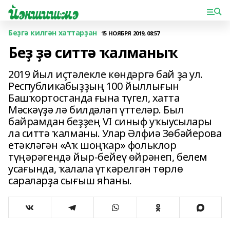
Беҙгә килгән хаттарҙан
15 НОЯБРЯ 2019, 08:57
Беҙ ҙә ситтә ҡалманыҡ
2019 йыл иҫтәлекле көндәргә бай ҙа ул.
Республикабыҙҙың 100 йыллығын
Башҡортостанда ғына түгел, хатта
Мәскәүҙә лә билдәләп үттеләр. Был
байрамдан беҙҙең VI синыф уҡыусылары
ла ситтә ҡалманы. Улар Әлфиә Зөбәйерова
етәкләгән «Аҡ шоңҡар» фольклор
түңәрәгендә йыр-бейеү өйрәнеп, белем
усағында, ҡалала үткәрелгән төрлө
сараларҙа сығыш яһаны.