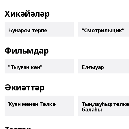
Хикәйәләр
Һунарсы терпе
“Смотрильщик”
Фильмдар
"Тыуған көн"
Елғыуар
Әкиәттәр
Ҡуян менән Төлкө
Тыңлауһыҙ төлк
балаһы