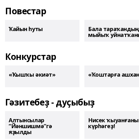
Повестар
Ҡайын һуты
Бала тараҡанды
мыйыҡ уйнатҡаны
Конкурстар
«Ҡышҡы әкиәт»
«Ҡоштарға ашха
Гәзитебеҙ - дуҫыбыҙ
Алтынсылар
Нисек ҡыуанған
“Йәншишмә”гә
күрһәгеҙ!
яҙылды