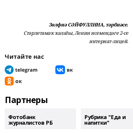
Зөлфиә СӘЙФУЛЛИНА, тәрбиәсе.
Стәрлетамаҡ ҡалаһы,
Ленин исемендәге 2-се
интернат-лицей.
Читайте нас
Партнеры
Фотобанк
Рубрика "Еда и
журналистов РБ
напитки"