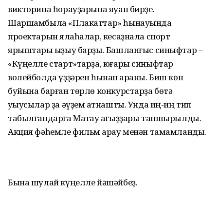
викторина һорауҙарына яуап бирҙе.
Шаршамбыла «Плакаттар» һынауында
проектарын яҡлаһалар, кесаҙнала спорт
ярыштары ҡыҙыу барҙы. Башланғыс синыфтар –
«Күңелле старт»тарҙа, юғары синыфтар
волейболда үҙҙәрен һынап ҡараны. Биш көн
буйына барған төрлө конкурстарҙа бөтә
уҡыусылар ҙа әүҙем ҡатнашты. Унда иң-иң тип
табылғандарға Маҡтау ҡағыҙҙары тапшырылды.
Акция фәһемле фильм ҡарау менән тамамланды.
Бына шулай күңелле йәшәйбеҙ.