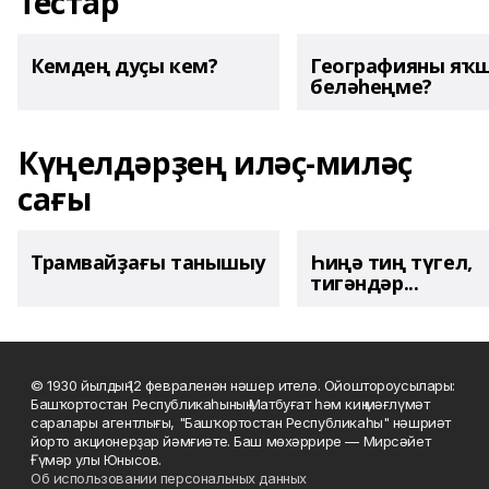
Тестар
Кемдең дуҫы кем?
Географияны яҡ
беләһеңме?
Күңелдәрҙең иләҫ-миләҫ
сағы
Трамвайҙағы танышыу
Һиңә тиң түгел,
тигәндәр...
© 1930 йылдың 12 февраленән нәшер ителә. Ойоштороусылары:
Башҡортостан Республикаһының Матбуғат һәм киң мәғлүмәт
саралары агентлығы, "Башҡортостан Республикаһы" нәшриәт
йорто акционерҙар йәмғиәте. Баш мөхәррире — Мирсәйет
Ғүмәр улы Юнысов.
Об использовании персональных данных