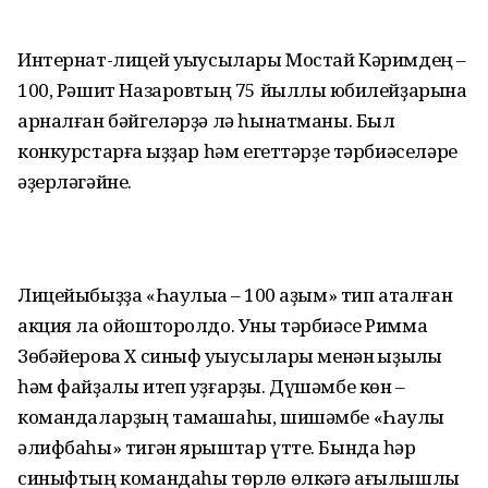
Интернат-лицей уҡыусылары Мостай Кәримдең –
100, Рәшит Назаровтың 75 йыллыҡ юбилейҙарына
арналған бәйгеләрҙә лә һынатманы. Был
конкурстарға ҡыҙ­ҙар һәм егеттәрҙе тәрбиәселәре
әҙерләгәйне.
Лицейыбыҙҙа «Һаулыҡҡа – 100 аҙым» тип аталған
акция ла ойошторолдо. Уны тәрбиәсе Римма
Зөбәйерова X синыф уҡыусылары менән ҡыҙыҡлы
һәм файҙалы итеп уҙғарҙы. Дүшәмбе көн –
командалар­ҙың тамашаһы, шишәмбе «Һаулыҡ
әлифбаһы» тигән ярыштар үтте. Бында һәр
синыфтың командаһы төрлө өлкәгә ҡағылышлы