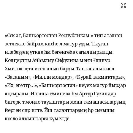
«Сәскә ат, Башҡортостан Республикам!» тип аталған
эстәлекле байрам кисәһе лә матур уҙҙы. Тыуған
илебеҙҙең үткәне һәм бөгөнгөһө сағылдырылды.
Концертты Айһылыу Сәйфулина менән Ғәлинур
Хәмитов оҫта итеп алып барҙы. Тантаналы кисәлә
«Ватаным», «Милли моңдар», «Ҡурай таҡмаҡтары»,
«Их, егеттәр…», «Башҡортостан» кеүек матур йырҙар
яңғыраны. Илвина Әминева һәм Артур Гузиндар
бигерәк тә моңло тауыштары менән тамашасыларҙың
йөрәген әсир итте. Йәш таланттарҙың һәр сығышы
көслө алҡыштарға күмелде.