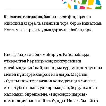
Биология, география, башҡорт теле фәндәренән
олимпиадаларҙа ла ҡатнашып тора, бер ҙә һынатмай.
Ҡустым гел призлы урындар яулап һөйөндөрә.
Инсаф йырға ла бик маһир ул. Районыбыҙҙа
үткәрелгән һәр йыр-моң конкурсының
уртаһында ҡайнай, көслө, матур, моңло тауышы
менән күптәр­ҙе хайран ҡалдыра. Мәҫәлән,
«Сулпылар» телевизион конкурсында финалға
етеп, тубығы һыныуға ҡарамаҫтан, бер ҙә юғалып
ҡалманы, бирешмәне. «Иң моңло йырсы»
номинацияһына лайыҡ булды. Инсаф был йыр-