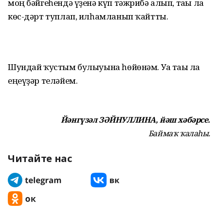
моң бәйгеһендә үҙенә күп тәжрибә алып, тағы ла
көс-дәрт туплап, илһамланып ҡайтты.
Шундай ҡустым булыуына һөйөнәм. Уға тағы ла
еңеүҙәр теләйем.
Йәнгүзәл ЗӘЙНУЛЛИНА, йәш хәбәрсе.
Баймаҡ ҡалаһы.
Читайте нас