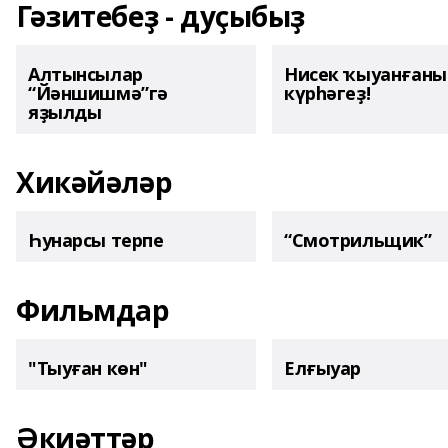
Гәзитебеҙ - дуҫыбыҙ
Алтынсылар
Нисек ҡыуанған
“Йәншишмә”гә
күрһәгеҙ!
яҙылды
Хикәйәләр
Һунарсы терпе
“Смотрильщик”
Фильмдар
"Тыуған көн"
Елғыуар
Әкиәттәр