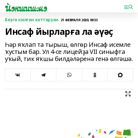
Беҙгә килгән хаттарҙан
21 ФЕВРАЛЯ 2020, 09:33
Инсаф йырларға ла әүәҫ
Һәр яҡлап та тырыш, өлгөр Инсаф исемле
ҡустым бар. Ул 4-се лицейҙа VII синыфта
уҡый, тик яҡшы билдәләренә генә өлгәшә.