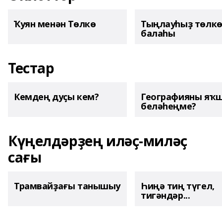
Ҡуян менән Төлкө
Тыңлауһыҙ төлк
балаһы
Тестар
Кемдең дуҫы кем?
Географияны яҡ
беләһеңме?
Күңелдәрҙең иләҫ-миләҫ
сағы
Трамвайҙағы танышыу
Һиңә тиң түгел,
тигәндәр...