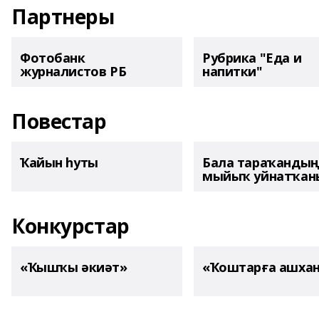
Партнеры
Фотобанк
Рубрика "Еда и
журналистов РБ
напитки"
Повестар
Ҡайын һуты
Бала тараҡанды
мыйыҡ уйнатҡаны
Конкурстар
«Ҡышҡы әкиәт»
«Ҡоштарға ашха