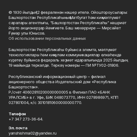
© 1930 йылдың 12 февраленән нәшер ителә. Ойоштороусылары:
Башҡортостан Республикаһының Матбуғат һәм киң мәғлүмәт
саралары агентлығы, "Башҡортостан Республикаһы" нәшриәт
йорто акционерҙар йәмғиәте. Баш мөхәррире — Мирсәйет
Ғүмәр улы Юнысов.
Об использовании персональных данных
Башҡортостан Республикаһы буйынса элемтә, мәғлүмәт
технологиялары һәм киңкүләм коммуникациялар өлкәһендә
күҙәтеү буйынса федераль хеҙмәт идаралығында 2025 йылдың
19 майында теркәлде. Теркәү номеры — ПИ №ТУ02-01806.
Республиканский информационный центр – филиал
акционерного общества Издательский дом «Республика
Башкортостан».
Р./счёт 40602810200000000005 в Филиал ПАО «БАНК
УРАЛСИБ» в г. Уфе, БИК 048073770, ИНН 0278986971, КПП
027801004, к/с 30101810600000000770.
Телефон
+7 347 273-36-64.
Эл. почта
yanshishma02@yandex.ru