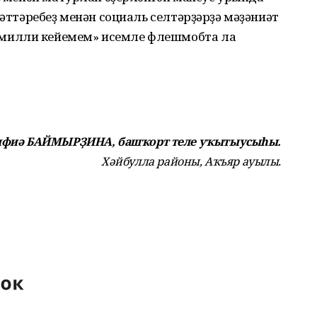
рәттәребеҙ менән социаль селтәрҙәрҙә мәҙәниәт
милли кейемем» исемле флешмобта ла
лфиә БАЙМЫРҘИНА,
башҡорт теле уҡытыусыһы.
Хәйбулла районы, Аҡъяр ауылы.