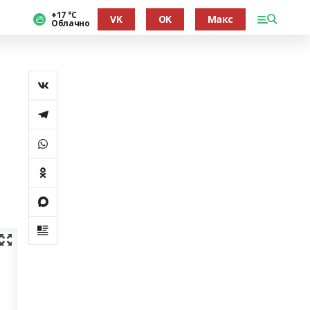
+17 °С
VK
OK
Макс
Облачно