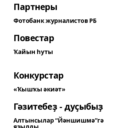
Партнеры
Фотобанк журналистов РБ
Повестар
Ҡайын һуты
Конкурстар
«Ҡышҡы әкиәт»
Гәзитебеҙ - дуҫыбыҙ
Алтынсылар “Йәншишмә”гә
яҙылды