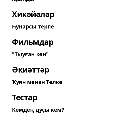
Хикәйәләр
Һунарсы терпе
Фильмдар
"Тыуған көн"
Әкиәттәр
Ҡуян менән Төлкө
Тестар
Кемдең дуҫы кем?