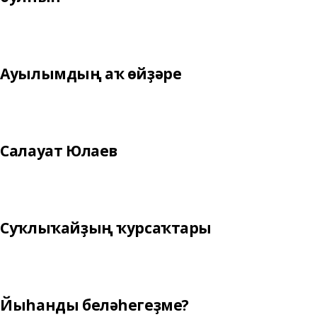
Ауылымдың аҡ өйҙәре
Салауат Юлаев
Суҡлыҡайҙың ҡурсаҡтары
Йыһанды беләһегеҙме?