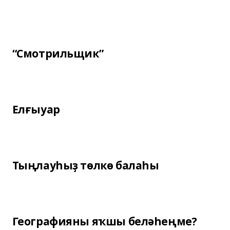
“Смотрильщик”
Елғыуар
Тыңлауһыҙ төлкө балаһы
Географияны яҡшы беләһеңме?