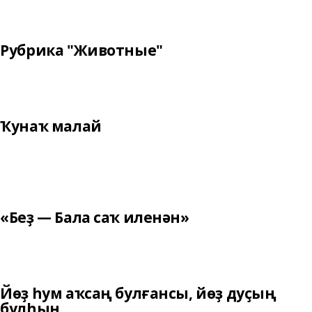
Рубрика "Животные"
Ҡунаҡ малай
«Беҙ — Бала саҡ иленән»
Йөҙ һум аҡсаң булғансы, йөҙ дуҫың
булһын