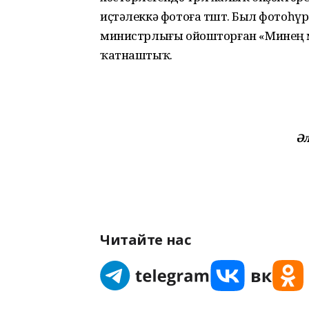
иҫтәлеккә фотоға төштө. Был фотоһү
министрлығы ойошторған «Минең 
ҡатнаштыҡ.
Ә
Читайте нас