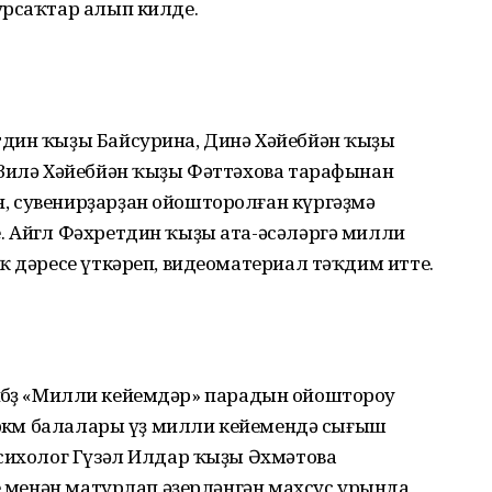
урсаҡтар алып килде.
дин ҡыҙы Байсурина, Динә Хәйебйән ҡыҙы
 Зилә Хәйебйән ҡыҙы Фәттәхова тарафынан
, сувенирҙарҙан ойошторолған күргәҙмә
 Айгөл Фәхретдин ҡыҙы ата-әсәләргә милли
ҡ дәресе үткәреп, видеоматериал тәҡдим итте.
көнөбөҙ «Милли кейемдәр» парадын ойоштороу
өркөм балалары үҙ милли кейемендә сы­ғыш
психолог Гүзәл Илдар ҡыҙы Әхмәтова
ре менән матурлап әҙерләнгән махсус урында