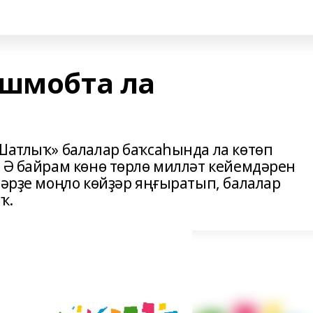
ешмобта ла
«Шатлыҡ» балалар баҡсаһында ла көтөп
. Ә байрам көнө төрлө милләт кейемдәрен
ләрҙе моңло көйҙәр яңғыратып, балалар
ҡ.