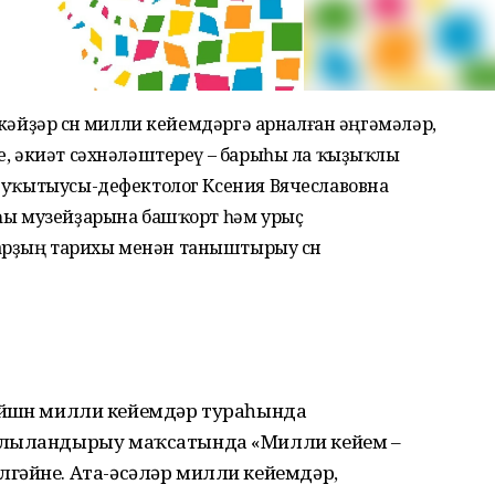
кәйҙәр өсөн милли кейемдәргә арналған әңгәмәләр,
е, әкиәт сәхнәләштереү – бары­һы ла ҡыҙыҡлы
ә уҡытыусы-дефектолог Ксения Вячеславовна
һы музей­ҙарына башҡорт һәм урыҫ
рҙың тарихы менән таныштырыу өсөн
мөйөшөн милли кейемдәр тураһында
тулыландырыу маҡсатында «Милли кейем –
гәйне. Ата-әсәләр милли кейемдәр,