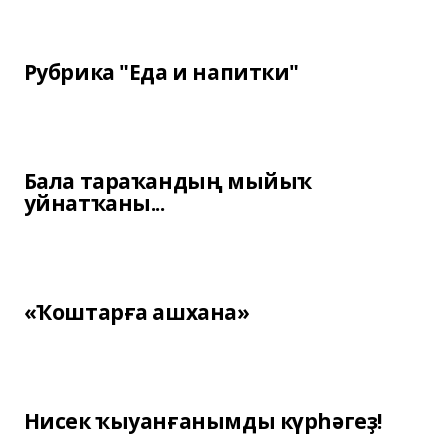
Рубрика "Еда и напитки"
Бала тараҡандың мыйыҡ
уйнатҡаны...
«Ҡоштарға ашхана»
Нисек ҡыуанғанымды күрһәгеҙ!