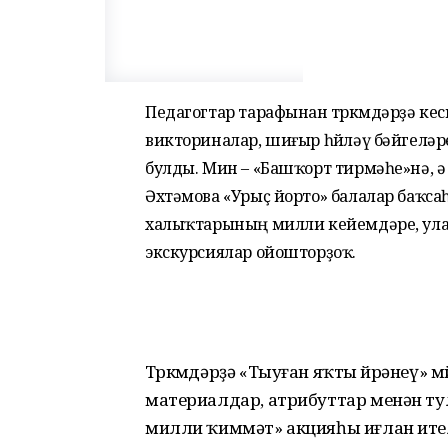
Педагогтар тарафынан төркөмдәрҙә кес
викториналар, шиғыр һөйләү бәйгеләр
булды. Мин – «Башҡорт тирмәһе»нә, 
Әхтәмова «Урыҫ йорто» балалар баҡса
халыҡтарының милли кейемдәре, ула
экскурсиялар ойоштор­ҙоҡ.
Төркөмдәрҙә «Тыуған яҡты өйрәнеү» 
материалдар, атрибуттар менән 
милли ҡиммәт» акцияһы иғлан ител