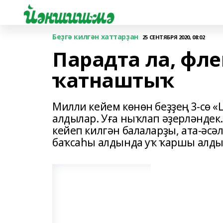
Беҙгә килгән хаттарҙан
25 СЕНТЯБРЯ 2020, 08:02
Парадта ла, фл
ҡатнаштыҡ
Милли кейем көнөн беҙҙең 3-сө 
алдылар. Уға ныҡлап әҙерләндек
кейеп килгән балаларҙы, ата-әсә
баҡсаһы алдында уҡ ҡаршы алды