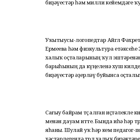
биҙәүестәр һәм милли кейемдәге ҡ
Уҡытыусы-логопедтар Айгөл Фәхрет
Ермеева һәм физкультура етәксеһе
халыҡ оҫталарының ҡул эштәренән
барыһының да күңеленә хуш килде.
биҙәүестәр әҙерләү буйынса оҫталы
Сағыу байрам төҫө алған иҫтәлекле 
менән дауам итте. Бын­да иһә һәр т
яһаны. Шулай уҡ һәр кем педагог-
хәстәрлегендә төрлө халыҡ би­ҙәктә