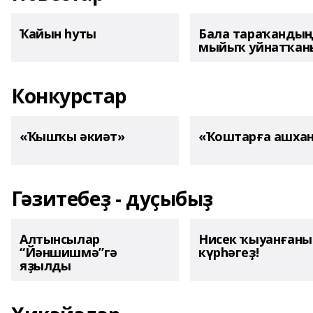
Ҡайын һуты
Бала тараҡанды
мыйыҡ уйнатҡаны
Конкурстар
«Ҡышҡы әкиәт»
«Ҡоштарға ашха
Гәзитебеҙ - дуҫыбыҙ
Алтынсылар
Нисек ҡыуанған
“Йәншишмә”гә
күрһәгеҙ!
яҙылды