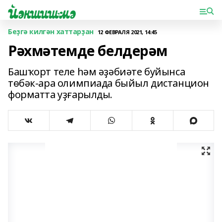
Беҙгә килгән хаттарҙан
12 ФЕВРАЛЯ 2021, 14:45
Рәхмәтемде белдерәм
Башҡорт теле һәм әҙәбиәте буйынса
төбәк-ара олимпиада быйыл дистанцион
форматта уҙғарылды.