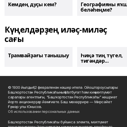
Кемдең дуҫы кем?
Географияны яҡ
беләһеңме?
Күңелдәрҙең иләҫ-миләҫ
сағы
Трамвайҙағы танышыу
Һиңә тиң түгел,
тигәндәр...
© 1930 йылдың 12 февраленән нәшер ителә. Ойоштороусылары:
Башҡортостан Республикаһының Матбуғат һәм киң мәғлүмәт
саралары агентлығы, "Башҡортостан Республикаһы" нәшриәт
йорто акционерҙар йәмғиәте. Баш мөхәррире — Мирсәйет
Ғүмәр улы Юнысов.
Об использовании персональных данных
Башҡортостан Республикаһы буйынса элемтә, мәғлүмәт
технологиялары һәм киңкүләм коммуникациялар өлкәһендә