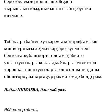
береһе белемле, көслө ине. Беҙҙең
тырышлығыбыҙ, ны­ҡышлығыбыҙ буш­ҡа
китмәне.
Төбәк-ара бәйгене үткәреүгә мәғариф һәм фән
министрлығы хеҙмәткәрҙәре, күпме тел
белгестәре, баш­ҡорт теле һәм әҙәбиәте
уҡытыусылары көс һалды. Улар­ға һәм ситтән
тороп ҡатнашыусыларға, ошо олимпиаданы
ойоштороусыларға ҙур рәхмәтемде белдерәм.
Ләйлә ИШБАЕВА, йәш хәбәрсе.
Әбйәлил районы,