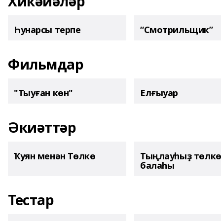
Хикәйәләр
Һунарсы терпе
“Смотрильщик”
Фильмдар
"Тыуған көн"
Елғыуар
Әкиәттәр
Ҡуян менән Төлкө
Тыңлауһыҙ төлк
балаһы
Тестар