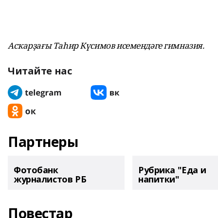
Асҡарҙағы Таһир Күсимов исемендәге гимназия.
Читайте нас
Партнеры
Фотобанк
Рубрика "Еда и
журналистов РБ
напитки"
Повестар