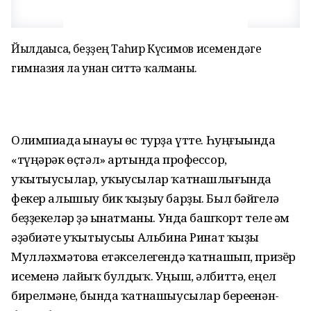
Йылдағыса, беҙ­ҙең Таһир Күсимов исемендәге
гимназия ла унан ситтә ҡалманы.
Олимпиада һынауы өс тур­ҙа үтте. Һуңғыһында
«түңәрәк өҫтәл» артында профессор,
уҡытыусылар, уҡыусылар ҡатнашлығында
фекер алышыу бик ҡыҙыу барҙы. Был бәйгелә
беҙҙекеләр ҙә һынатманы. Унда башҡорт теле һәм
әҙәбиәте уҡытыусыһы Альбина Ринат ҡыҙы
Мулләхмәтова етәкселегендә ҡатнашып, призёр
исеменә лайыҡ булдыҡ. Уңыш, әлбиттә, еңел
бирелмәне, бында ҡатнашыусылар береһенән-