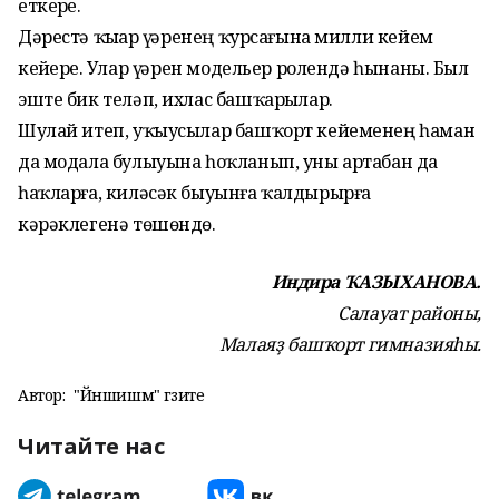
еткерҙе.
Дәрестә ҡыҙҙар үҙҙәренең ҡурсағына милли кейем
кейҙерҙе. Улар үҙҙәрен модельер ролендә һынаны. Был
эште бик теләп, ихлас башҡарҙылар.
Шулай итеп, уҡыусылар башҡорт кейеменең һаман
да модала булыуына һоҡланып, уны артабан да
һаҡларға, киләсәк быуынға ҡалдырырға
кәрәклегенә төшөндө.
Индира ҠАЗЫХАНОВА.
Салауат районы,
Малаяҙ башҡорт гимназияһы.
Автор:
"Йәншишмә" гәзите
Читайте нас