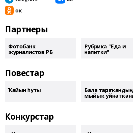
Партнеры
Фотобанк
Рубрика "Еда и
журналистов РБ
напитки"
Повестар
Ҡайын һуты
Бала тараҡанды
мыйыҡ уйнатҡаны
Конкурстар