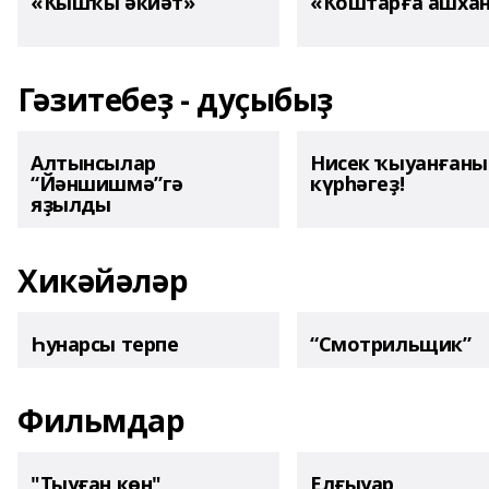
«Ҡышҡы әкиәт»
«Ҡоштарға ашха
Гәзитебеҙ - дуҫыбыҙ
Алтынсылар
Нисек ҡыуанған
“Йәншишмә”гә
күрһәгеҙ!
яҙылды
Хикәйәләр
Һунарсы терпе
“Смотрильщик”
Фильмдар
"Тыуған көн"
Елғыуар