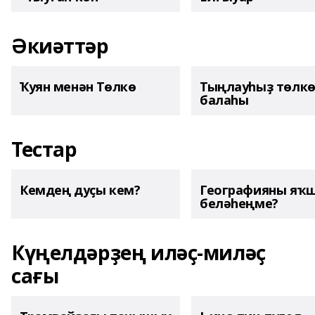
Әкиәттәр
Ҡуян менән Төлкө
Тыңлауһыҙ төлк
балаһы
Тестар
Кемдең дуҫы кем?
Географияны яҡ
беләһеңме?
Күңелдәрҙең иләҫ-миләҫ
сағы