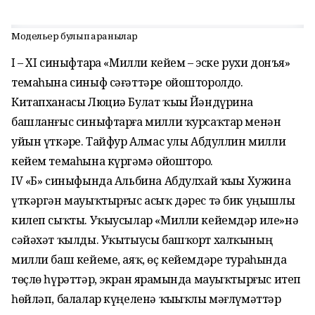
Модельер булып ҡаранылар
I – XI синыфтарҙа «Милли кейем – эске рухи донъя»
темаһына синыф сәғәттәре ойошторолдо.
Китапханасы Люциә Булат ҡыҙы Йәндүрина
башланғыс синыфтарға милли ҡурсаҡтар менән
уйын үткәрҙе. Тайфур Алмас улы Абдуллин милли
кейем темаһына күргәҙмә ойошторҙо.
IV «Б» синыфында Альбина Абдулхай ҡыҙы Хужина
үткәргән мауыҡтырғыс асыҡ дәрес тә бик уңышлы
килеп сыҡты. Уҡыу­сылар «Милли кейемдәр иле»нә
сәйәхәт ҡылды. Уҡытыусы башҡорт халҡының
милли баш кейеме, аяҡ, өҫ кейемдәре тураһында
төҫлө һүрәттәр, экран ярҙамында мауыҡтырғыс итеп
һөйләп, балалар күңеленә ҡыҙыҡлы мәғлүмәттәр