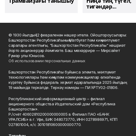
Трамвайҙағы танышыу
Һиңә тиң түгел,
тигәндәр...
© 1930 йылдың 12 февраленән нәшер ителә. Ойоштороусылары:
Башҡортостан Республикаһының Матбуғат һәм киң мәғлүмәт
саралары агентлығы, "Башҡортостан Республикаһы" нәшриәт
йорто акционерҙар йәмғиәте. Баш мөхәррире — Мирсәйет
Ғүмәр улы Юнысов.
Об использовании персональных данных
Башҡортостан Республикаһы буйынса элемтә, мәғлүмәт
технологиялары һәм киңкүләм коммуникациялар өлкәһендә
күҙәтеү буйынса федераль хеҙмәт идаралығында 2025 йылдың
19 майында теркәлде. Теркәү номеры — ПИ №ТУ02-01806.
Республиканский информационный центр – филиал
акционерного общества Издательский дом «Республика
Башкортостан».
Р./счёт 40602810200000000005 в Филиал ПАО «БАНК
УРАЛСИБ» в г. Уфе, БИК 048073770, ИНН 0278986971, КПП
027801004, к/с 30101810600000000770.
Телефон