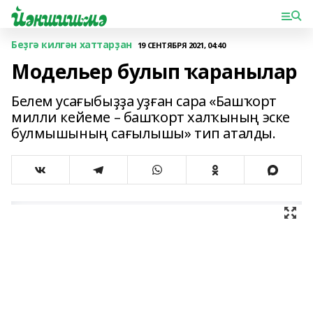
Беҙгә килгән хаттарҙан
19 СЕНТЯБРЯ 2021, 04:40
Модельер булып ҡаранылар
Белем усағыбыҙҙа уҙған сара «Башҡорт
милли кейеме – башҡорт халҡының эске
булмышының сағылышы» тип аталды.