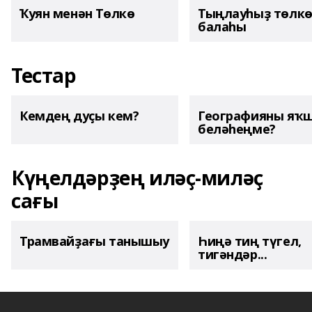
Ҡуян менән Төлкө
Тыңлауһыҙ төлк
балаһы
Тестар
Кемдең дуҫы кем?
Географияны яҡ
беләһеңме?
Күңелдәрҙең иләҫ-миләҫ
сағы
Трамвайҙағы танышыу
Һиңә тиң түгел,
тигәндәр...