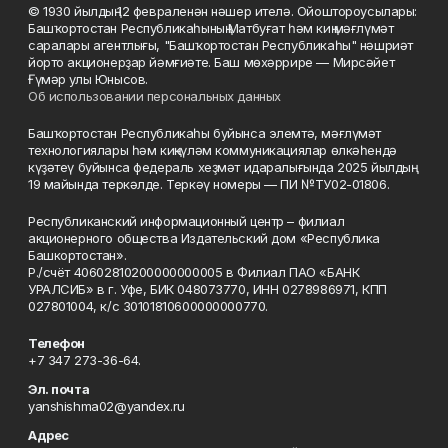
© 1930 йылдың 12 февраленән нәшер ителә. Ойоштороусылары:
Башҡортостан Республикаһының Матбуғат һәм киң мәғлүмәт
саралары агентлығы, "Башҡортостан Республикаһы" нәшриәт
йорто акционерҙар йәмғиәте. Баш мөхәррире — Мирсәйет
Ғүмәр улы Юнысов.
Об использовании персональных данных
Башҡортостан Республикаһы буйынса элемтә, мәғлүмәт
технологиялары һәм киңкүләм коммуникациялар өлкәһендә
күҙәтеү буйынса федераль хеҙмәт идаралығында 2025 йылдың
19 майында теркәлде. Теркәү номеры — ПИ №ТУ02-01806.
Республиканский информационный центр – филиал
акционерного общества Издательский дом «Республика
Башкортостан».
Р./счёт 40602810200000000005 в Филиал ПАО «БАНК
УРАЛСИБ» в г. Уфе, БИК 048073770, ИНН 0278986971, КПП
027801004, к/с 30101810600000000770.
Телефон
+7 347 273-36-64.
Эл. почта
yanshishma02@yandex.ru
Адрес