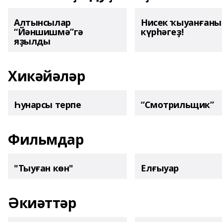
Алтынсылар
Нисек ҡыуанған
“Йәншишмә”гә
күрһәгеҙ!
яҙылды
Хикәйәләр
Һунарсы терпе
“Смотрильщик”
Фильмдар
"Тыуған көн"
Елғыуар
Әкиәттәр