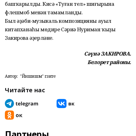
башҡарылды. Кисә «Туған тел» шиғырына
флешмоб менән тамамланды.
Был әҙәби-музыкаль композицияны ауыл
китапханаһы мөдире Сәриә Нуриман ҡыҙы
Закирова әҙерләне.
Сәүиә ЗАКИРОВА.
Белорет районы.
Автор:
"Йәншишмә" гәзите
Читайте нас
Партнеры