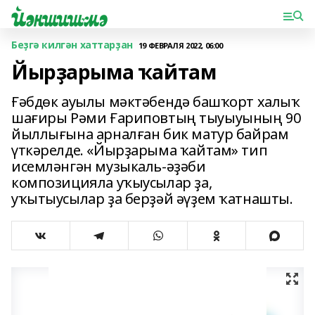
Беҙгә килгән хаттарҙан
19 ФЕВРАЛЯ 2022, 06:00
Йырҙарыма ҡайтам
Ғәбдөк ауылы мәктәбендә башҡорт халыҡ
шағиры Рәми Ғариповтың тыуыуының 90
йыл­лығына арналған бик матур байрам
үткәрелде. «Йырҙарыма ҡайтам» тип
исемләнгән музыкаль-әҙәби
композицияла уҡыусылар ҙа,
уҡытыусылар ҙа берҙәй әүҙем ҡатнашты.