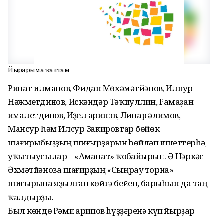
Йырҙарыма ҡайтам
Ринат Ғилманов, Фидан Мөхәмәтйәнов, Илнур
Нәжметдинов, Искәндәр Тәҡиуллин, Рамаҙан
Ғималетдинов, Иҙел Ғарипов, Линар Ғәлимов,
Мансур һәм Илсур Закировтар бөйөк
шағирыбыҙҙың шиғырҙарын һөйләп ишеттерһә,
уҡытыусылар – «Аманат» ҡобайырын. Ә Нәркәс
Әхмәтйәнова шағирҙың «Сыңрау торна»
шиғырына яҙылған көйгә бейеп, барыһын да таң
ҡалдырҙы.
Был көндө Рәми Ғарипов һүҙҙәренә күп йырҙар