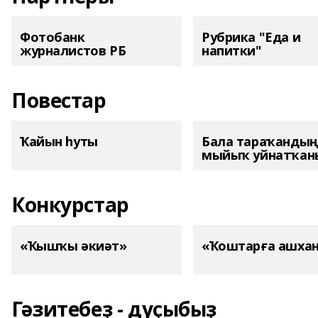
Фотобанк
Рубрика "Еда и
журналистов РБ
напитки"
Повестар
Ҡайын һуты
Бала тараҡанды
мыйыҡ уйнатҡаны
Конкурстар
«Ҡышҡы әкиәт»
«Ҡоштарға ашха
Гәзитебеҙ - дуҫыбыҙ