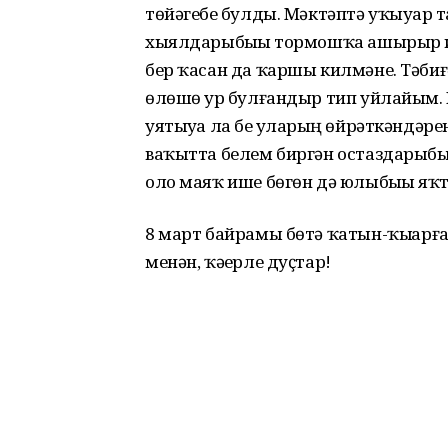
төйәгебеҙ булды. Мәктәптә уҡыуҙар
хыялдарыбыҙҙы тормошҡа ашырыр ине
бер ҡасан да ҡаршы килмәне. Тәбиғ
өлөшө ҙур булғандыр тип уйлайым.
уятыуҙа ла беҙ уларҙың өйрәткәнд
ваҡытта белем биргән остаздарыбыҙҙ
оло маяҡ ише бөгөн дә юлыбыҙҙы яҡ
8 март байрамы бөтә ҡатын-ҡыҙҙарғ
менән, ҡәҙерле дуҫтар!