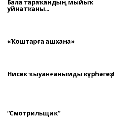
Бала тараҡандың мыйыҡ
уйнатҡаны...
«Ҡоштарға ашхана»
Нисек ҡыуанғанымды күрһәгеҙ!
“Смотрильщик”