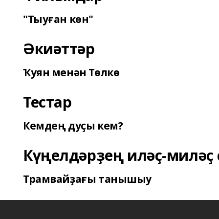
"Тыуған көн"
Әкиәттәр
Ҡуян менән Төлкө
Тестар
Кемдең дуҫы кем?
Күңелдәрҙең иләҫ-миләҫ 
Трамвайҙағы танышыу