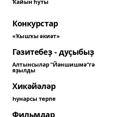
Ҡайын һуты
Конкурстар
«Ҡышҡы әкиәт»
Гәзитебеҙ - дуҫыбыҙ
Алтынсылар “Йәншишмә”гә
яҙылды
Хикәйәләр
Һунарсы терпе
Фильмдар