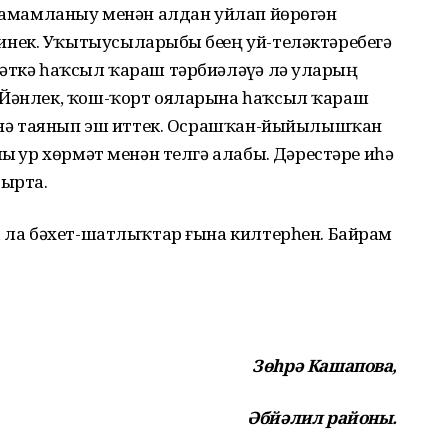
 тамамланыу менән алдан уйлап йөрөгән
к. Уҡытыусыларыбыҙ беҙҙең уй-теләктәребеҙгә
әткә һаҡсыл ҡараш тәрбиәләүҙә лә уларҙың
 Йәнлек, ҡош-ҡорт ояларына һаҡсыл ҡараш
әренә таянып эш иттек. Осрашҡан-йыйылышҡан
ы ҙур хөрмәт менән телгә алабыҙ. Дәрестәре иһә
тырта.
а ла бәхет-шатлыҡтар ғына килтерһен. Байрам
Зөһрә Кашапова,
Әбйәлил районы.