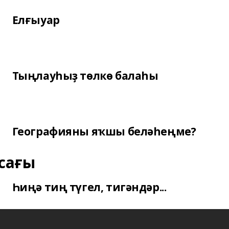
Елғыуар
Тыңлауһыҙ төлкө балаһы
Географияны яҡшы беләһеңме?
сағы
Һиңә тиң түгел, тигәндәр...