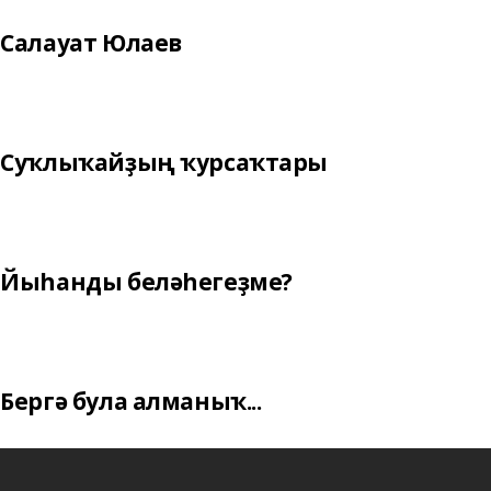
Салауат Юлаев
Суҡлыҡайҙың ҡурсаҡтары
Йыһанды беләһегеҙме?
Бергә була алманыҡ...