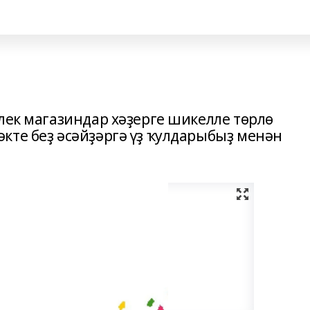
лек магазиндар хәҙерге шикелле төрлө
кте беҙ әсәйҙәргә үҙ ҡулдарыбыҙ менән