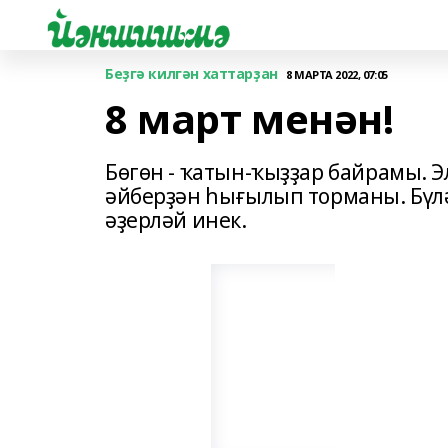
Беҙгә килгән хаттарҙан
8 МАРТА 2022, 07:05
8 март менән!
Бөгөн - ҡатын-ҡыҙҙар байрамы. Э
әйберҙән һығылып торманы. Бүлә
әҙерләй инек.