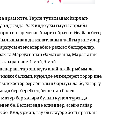
ҙа ярҙам итте. Төрлө туҡыманан һырлап-
күҙ алдымда. Аҙаҡ инде уҡытыусыларыбыҙ
лө ептәр менән биҙәргә өйрәтте. Әсәйҙәребеҙҙең
йыйылышынан да ҡанатланып ҡайтыр ине улар.
арыусы етәкселәребеҙгә рәхмәт белдерҙеләр.
ерәк тә Мәреүәт апай Әхмәтованы, Марат ағай
 алырҙар ине. 1 май, 9 май
спаранттар эшләүгә апай-ағайҙарыбыҙҙы ла
ә ҡайҙан балҡып, күңелде елкендереп торор ине.
екәстәр әҙерләп алып барыуҙы ла беҙ, ҡыҙҙар, үҙ
ында бер-беребеҙҙең бешергән бәлеш-
 матур бер хәтирә булып күңел түрендә
өк беҙ. Белмәгәнде өлкәндәр, әсәй-атайҙар
беҙ! Күл, урман, тау битләүҙәре беҙҙең яратҡан