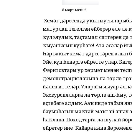
8 март менән!
Хеҙмәт дәресендә уҡытыусыларыбыҙ 
матурлап тегелгән әйберҙәр әле лә 
ҡулъяулыҡ, таҫтамал ситтәрен дә төр
ҡыуанысын күрһәгеҙ! Ата-әсәләр 
Һәр ваҡыт хеҙмәт дәрестәрен алып б
Эйе, күп һөнәргә өйрәтте улар. Биг
Фәритовтарҙы ҙур хөрмәт менән телгә
демонстрацияларына ла төрлө тран
йәлеп иттеләр. Уларҙағы яҙыуҙар әлл
Экскурсияларға ла төрлө аш-һыу, тәмл
өҫтөбөҙгә алдыҡ. Аҙаҡ инде табын ян
бауырһағын маҡтай-маҡтай ашау ҙа
һаҡлана. Походтарға ла шулай йөрөн
өйрәтер ине. Ҡайҙарҙа ғына йөрөмәнек 