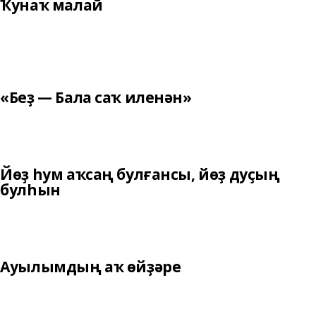
Ҡунаҡ малай
«Беҙ — Бала саҡ иленән»
Йөҙ һум аҡсаң булғансы, йөҙ дуҫың
булһын
Ауылымдың аҡ өйҙәре