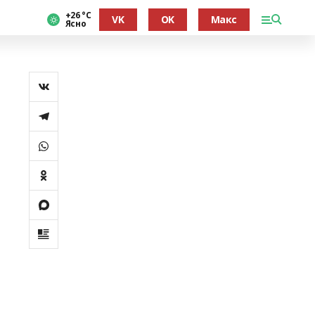
+26 °С
VK
OK
Макс
Ясно