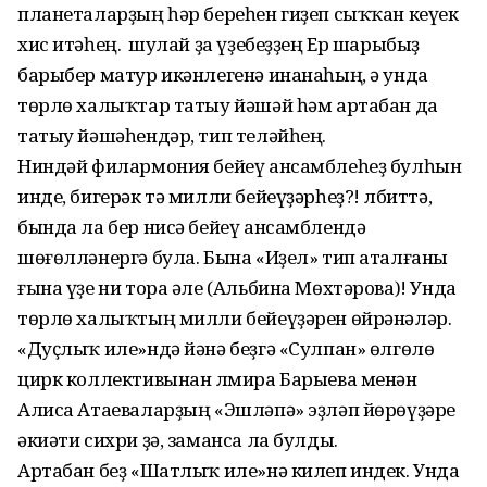
планеталарҙың һәр береһен гиҙеп сыҡҡан кеүек
хис итәһең. Ә шулай ҙа үҙебеҙҙең Ер шарыбыҙ
барыбер матур икәнлегенә инанаһың, ә унда
төрлө халыҡтар татыу йәшәй һәм артабан да
татыу йәшәһендәр, тип теләйһең.
Ниндәй филармония бейеү ансамблеһеҙ булһын
инде, бигерәк тә милли бейеүҙәрһеҙ?! Әлбиттә,
бында ла бер нисә бейеү ансамблендә
шөғөлләнергә була. Бына «Иҙел» тип аталғаны
ғына үҙе ни тора әле (Альбина Мөхтәрова)! Унда
төрлө халыҡтың милли бейеүҙәрен өйрәнәләр.
«Дуҫлыҡ иле»ндә йәнә беҙгә «Сулпан» өлгөлө
цирк коллективынан Әлмира Барыева менән
Алиса Атаеваларҙың «Эшләпә» эҙләп йөрөүҙәре
әкиәти сихри ҙә, заманса ла булды.
Артабан беҙ «Шатлыҡ иле»нә килеп индек. Унда