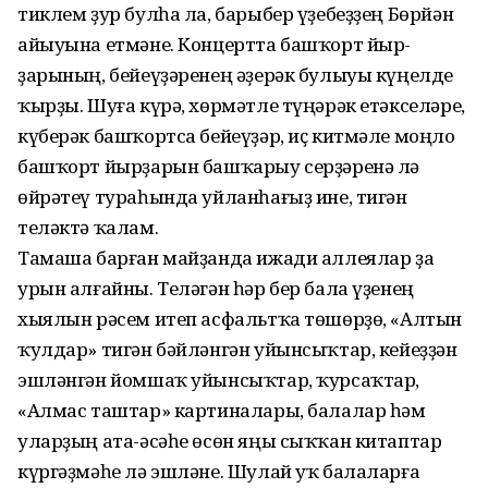
тиклем ҙур булһа ла, барыбер үҙебеҙҙең Бөрйән
айыуына етмәне. Концертта башҡорт йыр­
ҙарының, бейеүҙәренең әҙерәк булыуы күңелде
ҡырҙы. Шуға күрә, хөрмәтле түңәрәк етәкселәре,
күберәк башҡортса бейеүҙәр, иҫ китмәле моңло
баш­ҡорт йыр­ҙарын башҡарыу сер­ҙәренә лә
өйрәтеү тураһында уйланһағыҙ ине, тигән
теләктә ҡалам.
Тамаша барған майҙанда ижади аллеялар ҙа
урын алғайны. Теләгән һәр бер бала үҙенең
хыялын рәсем итеп ас­фальт­ҡа төшөрҙө, «Алтын
ҡулдар» тигән бәйләнгән уйынсыҡтар, кейеҙҙән
эшләнгән йомшаҡ уйынсыҡтар, ҡурсаҡтар,
«Алмас таштар» картиналары, балалар һәм
уларҙың ата-әсәһе өсөн яңы сыҡҡан китаптар
күргәҙмәһе лә эшләне. Шулай уҡ балаларға