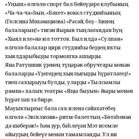
«Уңыш» өлгөлө спорт бал бейеүҙәре клубының
«Ча-ча-ча»һын, «Бәхет» вокал студияһының
(Гөлсинә Мөхәмәҙиева) «Рәсәй, беҙ – һинең
балаларың!» тигән йырын тыңлағандан һуң
«Хыял иле»нә юл тоттоҡ. Был илдә «Сулпан»
өлгөлө балалар цирк студияһы беҙҙең яҡты
хыялдарыбыҙҙы тормошҡа ашырҙы.
Яна Ратушняк үҙенең түңәрәк обручтары менән
балаларҙы «Үҙегеҙҙең хыялығыҙҙы һүрәтләгеҙ!»
тиеп саҡырыуы булды, уларҙы «Тылсымлы
рампа» халыҡ театры «Яңы быуын» йыры менән
һүрәтләп тә бирҙе.
Мауыҡтырғыс бала саҡ иленә сәйәхәтебеҙ
өлгөлө «Эксклюзив» ритм-балеттың «Бөтәһенән
дә шәберәк!» һәм ҙур, бәһлеүән Мэт исемле
айыуҙың бейеүе менән тамамланды. Ул ни