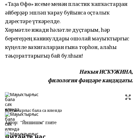
«Таҙа Өфө» исеме менән пластик ҡапҡас­тарҙан
әйберҙәр эшләп ҡарау буйын­са оҫталыҡ
дәрестәре үткәрелде.
Хөрмәтле ижади һәләтле дуҫтарым, һәр
берегеҙҙең каникулдары ошолай мауыҡтырғыс
күңелле ваҡиғаларҙан ғына тор­һон, алаһы
тәьҫораттарығыҙ бай бул­һын!
Наҡыя ИСҠУЖИНА,
филология фәндәре кандидаты.
Мауыҡтырғыс бала саҡ илендә
Автор:
"Йәншишмә" гәзите
Читайте нас