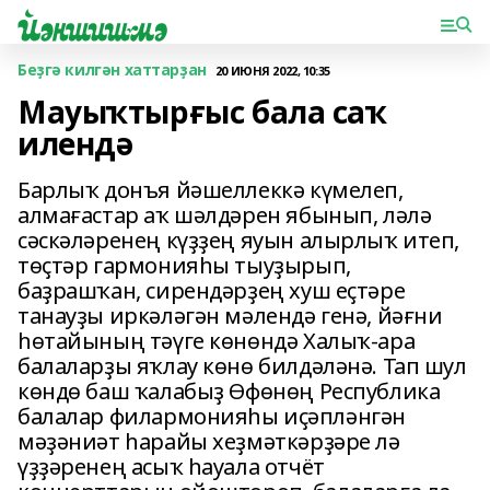
Беҙгә килгән хаттарҙан
20 ИЮНЯ 2022, 10:35
Мауыҡтырғыс бала саҡ
илендә
Барлыҡ донъя йәшеллеккә күмелеп,
алмағастар аҡ шәлдәрен ябынып, ләлә
сәскәләренең күҙҙең яуын алырлыҡ итеп,
төҫтәр гармонияһы тыуҙырып,
баҙрашҡан, сирендәрҙең хуш еҫтәре
танауҙы иркәләгән мәлендә генә, йәғни
һөт­айының тәүге көнөндә Халыҡ-ара
балаларҙы яҡлау көнө билдәләнә. Тап шул
көндө баш ҡалабыҙ Өфөнөң Республика
балалар филармонияһы иҫәпләнгән
мәҙәниәт һарайы хеҙмәткәрҙәре лә
үҙҙәренең асыҡ һауала отчёт