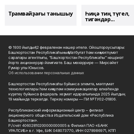
Трамвайҙағы танышыу
Һиңә тиң түгел,
тигәндәр...
© 1930 йылдың 12 февраленән нәшер ителә. Ойоштороусылары:
Башҡортостан Республикаһының Матбуғат һәм киң мәғлүмәт
саралары агентлығы, "Башҡортостан Республикаһы" нәшриәт
йорто акционерҙар йәмғиәте. Баш мөхәррире — Мирсәйет
Ғүмәр улы Юнысов.
Об использовании персональных данных
Башҡортостан Республикаһы буйынса элемтә, мәғлүмәт
технологиялары һәм киңкүләм коммуникациялар өлкәһендә
күҙәтеү буйынса федераль хеҙмәт идаралығында 2025 йылдың
19 майында теркәлде. Теркәү номеры — ПИ №ТУ02-01806.
Республиканский информационный центр – филиал
акционерного общества Издательский дом «Республика
Башкортостан».
Р./счёт 40602810200000000005 в Филиал ПАО «БАНК
УРАЛСИБ» в г. Уфе, БИК 048073770, ИНН 0278986971, КПП