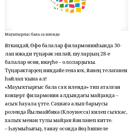
Мауыҡтырғыс бала саҡ илендә
Әйткәндәй, Өфө балалар филармонияһында 30-
лап ижади түңәрәк эшләй, шуларҙың 28-е
балалар өсөн, икәүһе – ололар­ҙыҡы.
Түңәрәктәрҙең ниндәйе генә юҡ, йәнең теләгәнен
һайлап ҡына ал!
«Мауыҡтыр­ғыс бала саҡ илендә» тип аталған
концерт филармония алдындағы май­ҙанда –
асыҡ һауала үтте. Сәхнәгә алып барыусы
ролендә Йылмайбикә (Клоунесса) килеп сыҡҡас,
халыҡ менән тулы май­ҙан йәнләнеп китте.
– Һаумыһығыҙ, танау осонда йөҙ һипкеле