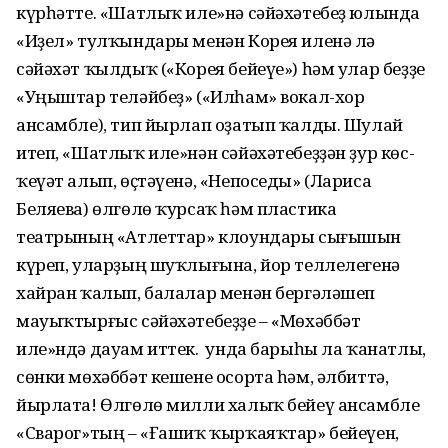
күрһәтте. «Шатлыҡ иле»нә сәйәхәтебеҙ юлында
«Иҙел» тул­ҡындары менән Корея иленә лә
сәйәхәт ҡылдыҡ («Корея бейеүе») һәм улар беҙҙе
«Уңыштар теләйбеҙ» («Илһам» вокал-хор
ансамбле), тип йырлап оҙатып ҡалды. Шулай
итеп, «Шатлыҡ иле»нән сәйәхәтебеҙҙән ҙур көс-
ҡеүәт алып, өҫтәүенә, «Непоседы» (Лариса
Беляева) өлгөлө ҡурсаҡ һәм пластика
театрының «Атлеттар» клоундары сығышын
күреп, улар­ҙың шуҡлығына, йор теллелегенә
хайран ҡалып, балалар менән бергәләшеп
мауыҡтырғыс сәйәхәтебеҙҙе – «Мөхәббәт
иле»ндә дауам иттек. Ә унда барыһы ла ҡанатлы,
сөнки мөхәббәт кешене осорта һәм, әлбиттә,
йырлата! Өлгөлө милли халыҡ бейеү ансамбле
«Сварог»тың – «Ғашиҡ ҡырҡаяҡтар» бейеүен,