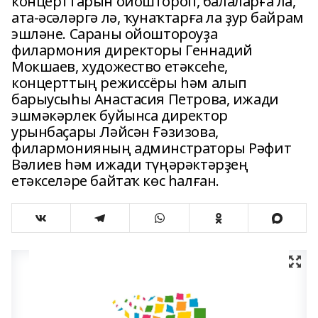
концерттарын ойоштороп, балаларға ла,
ата-әсәләргә лә, ҡунаҡтарға ла ҙур байрам
эшләне. Сараны ойоштороуҙа
филармония директоры Геннадий
Мокшаев, художество етәксеһе,
концерттың режиссёры һәм алып
барыусыһы Анастасия Петрова, ижади
эшмәкәрлек буйынса директор
урынбаҫары Ләйсән Ғәзизова,
филармонияның админстраторы Рәфит
Вәлиев һәм ижади түңәрәктәрҙең
етәкселәре байтаҡ көс һалған.