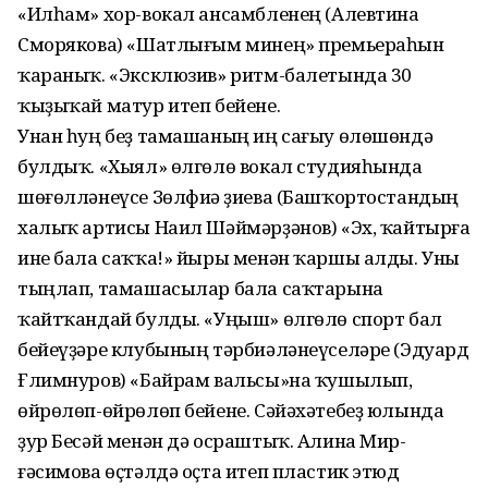
«Илһам» хор-вокал ансамбленең (Алевтина
Сморякова) «Шатлығым минең» премье­раһын
ҡараныҡ. «Эксклюзив» ритм-ба­летында 30
ҡыҙыҡай матур итеп бейене.
Унан һуң беҙ тамашаның иң сағыу өлөшөндә
булдыҡ. «Хыял» өлгөлө вокал студияһында
шөғөлләнеүсе Зөлфиә Әҙиева (Баш­ҡортостандың
халыҡ артисы Наил Шәймәр­ҙәнов) «Эх, ҡайтырға
ине бала саҡҡа!» йыры менән ҡаршы алды. Уны
тыңлап, тамашасылар бала саҡтарына
ҡайтҡан­дай булды. «Уңыш» өлгөлө спорт бал
бейеүҙәре клубының тәрбиәләнеүселәре (Эдуард
Ғлимнуров) «Байрам вальсы»на ҡушылып,
өйрөлөп-өйрөлөп бейене. Сәйәхәтебеҙ юлын­да
ҙур Бесәй менән дә осраштыҡ. Алина Мир­
ғәсимова өҫтәлдә оҫта итеп пластик этюд