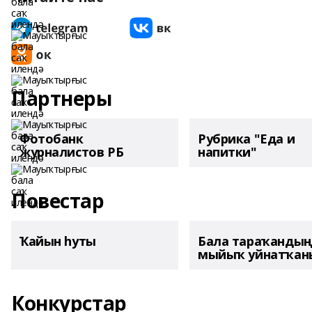
Партнеры
Фотобанк
Рубрика "Еда и
журналистов РБ
напитки"
Повестар
Ҡайын һуты
Бала тараҡанды
мыйыҡ уйнатҡаны
Конкурстар