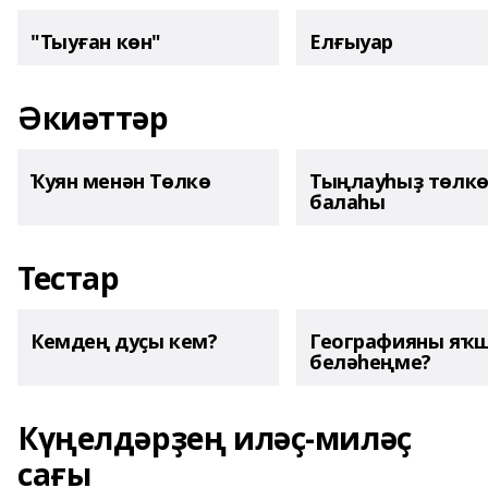
"Тыуған көн"
Елғыуар
Әкиәттәр
Ҡуян менән Төлкө
Тыңлауһыҙ төлк
балаһы
Тестар
Кемдең дуҫы кем?
Географияны яҡ
беләһеңме?
Күңелдәрҙең иләҫ-миләҫ
сағы