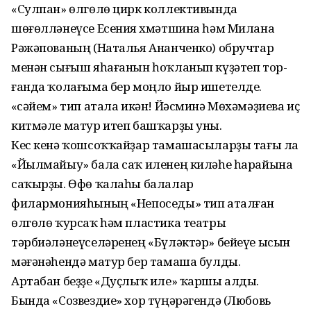
«Сулпан» өлгөлө цирк коллективында
шөғөлләнеүсе Есения Әхмәтшина һәм Милана
Рәжәпованың (Наталья Ананченко) обручтар
менән сығыш яһағанын һоҡланып күҙәтеп тор­
ғанда ҡолағыма бер моңло йыр ишетелде.
«Әсәйем» тип атала икән! Йәсминә Мөхәмәҙиева иҫ
китмәле матур итеп башҡар­ҙы уны.
Кес кенә ҡошсоҡҡайҙар тамашасыларҙы тағы ла
«Йылмайыу» бала саҡ иленең киләһе һарайына
саҡырҙы. Өфө ҡалаһы балалар
филармонияһының «Непоседы» тип аталған
өлгөлө ҡурсаҡ һәм пластика театры
тәрбиәләнеүселәренең «Бүләктәр» бейеүе ысын
мәғәнәһендә матур бер тамаша булды.
Артабан беҙҙе «Дуҫлыҡ иле» ҡаршы алды.
Бында «Созвездие» хор түңәрәгендә (Любовь