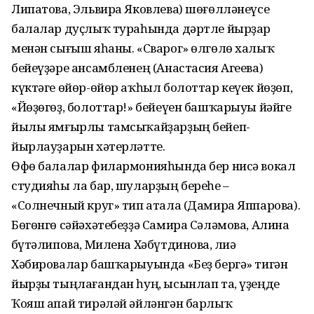
Липатова, Эльвира Яковлева) шөғөлләнеүсе
балалар дуҫлыҡ тураһында дәртле йырҙар
менән сығыш яһаны. «Сварог» өлгөлө халыҡ
бейеүҙәре ансамбленең (Анастасия Агеева)
күктәге өйөр-өйөр аҡһыл болоттар кеүек йөҙөп,
«Йөҙөгөҙ, болоттар!» бейеүен башҡарыуы йәйге
йылы ямғырлы тамсыҡайҙар­ҙың бейеп-
йырлауҙарын хәтерләтте.
Өфө балалар филармония­һында бер нисә вокал
студияһы ла бар, шуларҙың береһе –
«Солнечный круг» тип атала (Дамира Яппарова).
Бөгөнгө сәйәхәтебеҙҙә Самира Сәләмова, Алина
Әбүтәлипова, Милена Хәбүтдинова, Әлиә
Хәбировалар башҡарыуында «Беҙ бергә» тигән
йырҙы тыңлағандан һуң, ысынлап та, үҙеңде
Ҡояш апай тирәләй әйләнгән барлыҡ