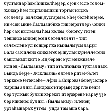
булғандар һәм һипкелһеҙҙәр, оҙон сәсле толом­
ҡайҙар һәм тырпайышып торған ҡыҫҡа
сәслеләр! Бәләкәй дуҫтарым, ә һеҙ беләһегеҙме,
ни өсөн мине Йылмайбикә тип йөрәтләр? Сөнки
һәр саҡ йылмаям һәм көләм, бойоғоу тигән
төшөнсә минең өсөн бөтөнләй ят! – тип
сәләмләне ул концерт­ҡа йыйылыусыларҙы.
Бала саҡ иленә сәйәхәтебеҙ шулай күңелле генә
башланып китте. Иң беренсе ул мөғжизәле
илдең «Йылмайыу» тип аталғанына туҡталдыҡ.
Бында беҙҙе «Эксклюзив» өлгөлө ритм-балет
төркөмө (етәксеһе – Әлфиә Ҡаһирова) бейеүселәре
ҡаршы алды. Йондоҙсоҡтарҙың дәртле көйгә
бер тулҡын булып хәрәкәт итеүҙәренә ҡарау үҙе
бер кинәнес булды. «Йылмайыу» иленең
уртаһынараҡ үттем. Ә унда тамаша бара.