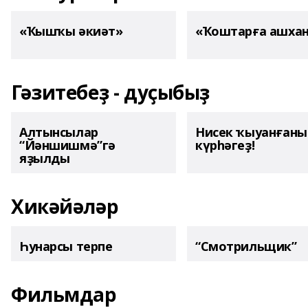
«Ҡышҡы әкиәт»
«Ҡоштарға ашха
Гәзитебеҙ - дуҫыбыҙ
Алтынсылар
Нисек ҡыуанған
“Йәншишмә”гә
күрһәгеҙ!
яҙылды
Хикәйәләр
Һунарсы терпе
“Смотрильщик”
Фильмдар