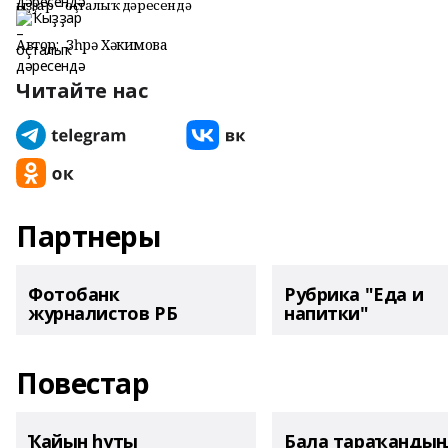
Ҡыҙҙар – оҫталыҡ дәресендә
Автор:
Зөһрә Хәкимова
Читайте нас
Партнеры
Фотобанк
Рубрика "Еда и
журналистов РБ
напитки"
Повестар
Ҡайын һуты
Бала тараҡанды