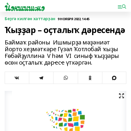
Беҙгә килгән хаттарҙан
9 НОЯБРЯ 2022, 14:45
Ҡыҙҙар – оҫталыҡ дәресендә
Баймаҡ районы Ишмырҙа мәҙәниәт
йорто хеҙмәткәре Гүзәл Ҡотлобай ҡыҙы
Ғөбәйҙуллина V һәм VI синыф ҡыҙҙары
өсөн оҫталыҡ дәрҽсҽ үткәргән.