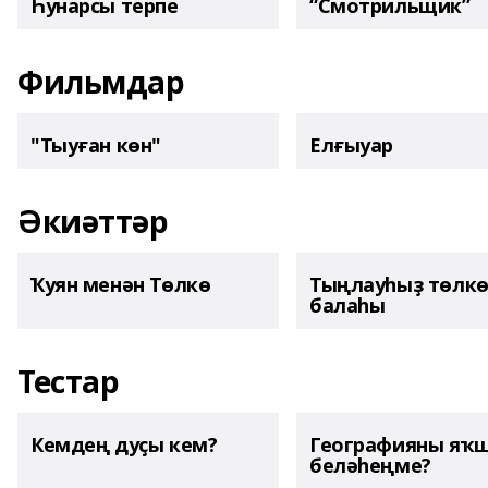
Һунарсы терпе
“Смотрильщик”
Фильмдар
"Тыуған көн"
Елғыуар
Әкиәттәр
Ҡуян менән Төлкө
Тыңлауһыҙ төлк
балаһы
Тестар
Кемдең дуҫы кем?
Географияны яҡ
беләһеңме?