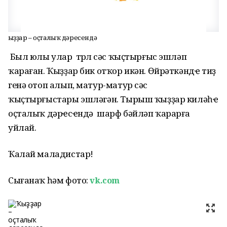
Ҡыҙҙар – оҫталыҡ дәресендә
Был юлы улар төрлө сәс ҡыҫтырғыс эшләп
ҡараған. Ҡыҙҙар бик отҡор икән. Өйрәткәндҽ тиҙ
генә отоп алып, матур-матур сәс
ҡыҫтырғыстары эшләгән. Тырыш ҡыҙҙар киләһҽ
оҫталыҡ дәрҽсҽндә шарф бәйләп ҡарарға
уйлай.
Ҡалай маладистар!
Сығанаҡ һәм фото:
vk.com