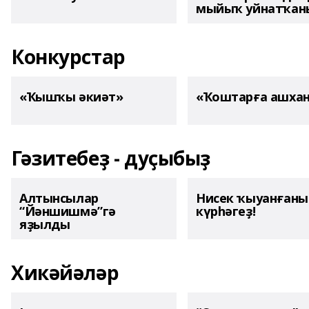
мыйыҡ уйнатҡаны
Конкурстар
«Ҡышҡы әкиәт»
«Ҡоштарға ашха
Гәзитебеҙ - дуҫыбыҙ
Алтынсылар
Нисек ҡыуанған
“Йәншишмә”гә
күрһәгеҙ!
яҙылды
Хикәйәләр