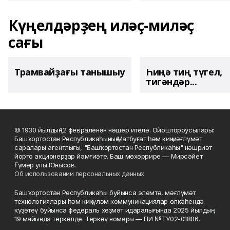
Күңелдәрҙең иләҫ-миләҫ
сағы
Трамвайҙағы танышыу
Һиңә тиң түгел,
тигәндәр...
© 1930 йылдың 12 февраленән нәшер ителә. Ойоштороусылары:
Башҡортостан Республикаһының Матбуғат һәм киң мәғлүмәт
саралары агентлығы, "Башҡортостан Республикаһы" нәшриәт
йорто акционерҙар йәмғиәте. Баш мөхәррире — Мирсәйет
Ғүмәр улы Юнысов.
Об использовании персональных данных
Башҡортостан Республикаһы буйынса элемтә, мәғлүмәт
технологиялары һәм киңкүләм коммуникациялар өлкәһендә
күҙәтеү буйынса федераль хеҙмәт идаралығында 2025 йылдың
19 майында теркәлде. Теркәү номеры — ПИ №ТУ02-01806.