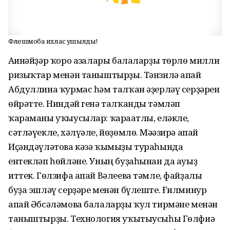
Флешмобҡа ихлас ҡушылдыҡ!
Ағинәйҙәр ҡоро ағзалары балаларҙы төрлө милли
ризыҡтар менән таныштырҙы. Тәнзилә апай
Абдуллина ҡурмас һәм талҡан әҙерләү серҙәрен
өйрәтте. Ниндәй генә талҡанды тәмләп
ҡараманы уҡыусылар: ҡарағатлы, еләкле,
сәтләүекле, хәлүәле, йөҙөмлө. Мәғәзирә апай
Иҫәндәүләтова кәзә ҡымыҙы тураһында
ентекләп һөйләне. Уның буҙаһынан да ауыҙ
иттек. Гөлзифа апай Вәлеева тәмле, файҙалы
буҙа эшләү серҙәре менән бүлеште. Ғилминур
апай Әбсәләмова балаларҙы ҡул тирмәне менән
таныштырҙы. Технология уҡытыусыһы Гөлфиә