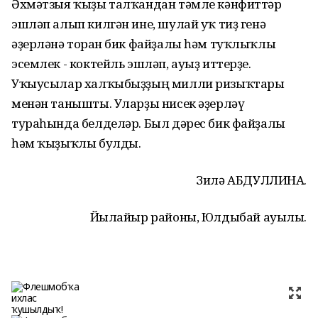
Әхмәтзыя ҡыҙы талҡандан тәмле кәнфиттәр
эшләп алып килгән ине, шулай уҡ тиҙ генә
әҙерләнә торған бик файҙалы һәм туҡлыҡлы
эсемлек - коктейль эшләп, ауыҙ иттерҙе.
Уҡыусылар халҡыбыҙҙың милли ризыҡтары
менән танышты. Уларҙы нисек әҙерләү
тураһында белделәр. Был дәрес бик файҙалы
һәм ҡыҙыҡлы булды.
Зилә АБДУЛЛИНА.
Йылайыр районы, Юлдыбай ауылы.