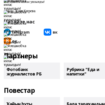
Флешмобҡа ихлас ҡушылдыҡ!
Автор:
Юлиә Кирәева
Читайте нас
Партнеры
Фотобанк
Рубрика "Еда и
журналистов РБ
напитки"
Повестар
Ҡайын һуты
Бала тараҡанды