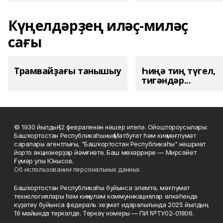
Күңелдәрҙең иләҫ-миләҫ
сағы
Трамвайҙағы танышыу
Һиңә тиң түгел,
тигәндәр...
© 1930 йылдың 12 февраленән нәшер ителә. Ойоштороусылары:
Башҡортостан Республикаһының Матбуғат һәм киң мәғлүмәт
саралары агентлығы, "Башҡортостан Республикаһы" нәшриәт
йорто акционерҙар йәмғиәте. Баш мөхәррире — Мирсәйет
Ғүмәр улы Юнысов.
Об использовании персональных данных
Башҡортостан Республикаһы буйынса элемтә, мәғлүмәт
технологиялары һәм киңкүләм коммуникациялар өлкәһендә
күҙәтеү буйынса федераль хеҙмәт идаралығында 2025 йылдың
19 майында теркәлде. Теркәү номеры — ПИ №ТУ02-01806.