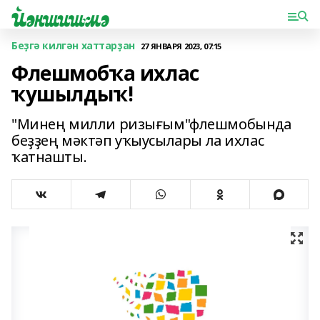
Беҙгә килгән хаттарҙан
27 ЯНВАРЯ 2023, 07:15
Флешмобҡа ихлас
ҡушылдыҡ!
"Минең милли ризығым"флешмобында
беҙҙең мәктәп уҡыусылары ла ихлас
ҡатнашты.