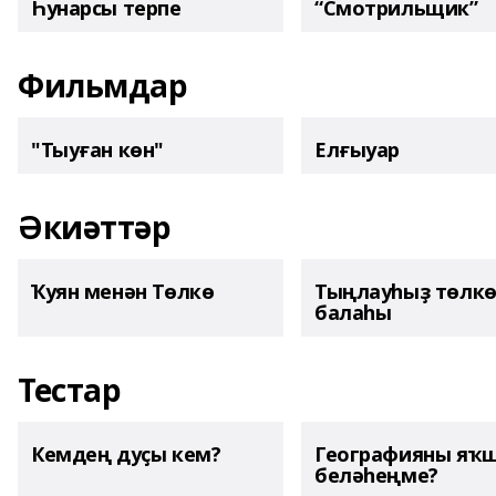
Һунарсы терпе
“Смотрильщик”
Фильмдар
"Тыуған көн"
Елғыуар
Әкиәттәр
Ҡуян менән Төлкө
Тыңлауһыҙ төлк
балаһы
Тестар
Кемдең дуҫы кем?
Географияны яҡ
беләһеңме?