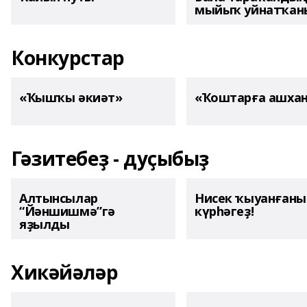
мыйыҡ уйнатҡаны
Конкурстар
«Ҡышҡы әкиәт»
«Ҡоштарға ашха
Гәзитебеҙ - дуҫыбыҙ
Алтынсылар
Нисек ҡыуанған
“Йәншишмә”гә
күрһәгеҙ!
яҙылды
Хикәйәләр