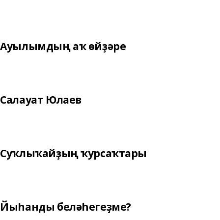
Ауылымдың аҡ өйҙәре
Салауат Юлаев
Суҡлыҡайҙың ҡурсаҡтары
Йыһанды беләһегеҙме?