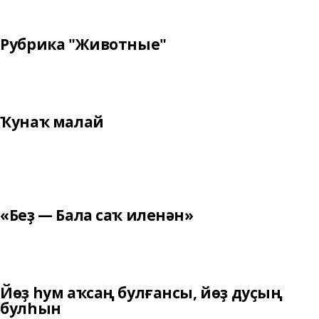
Рубрика "Животные"
Ҡунаҡ малай
«Беҙ — Бала саҡ иленән»
Йөҙ һум аҡсаң булғансы, йөҙ дуҫың
булһын