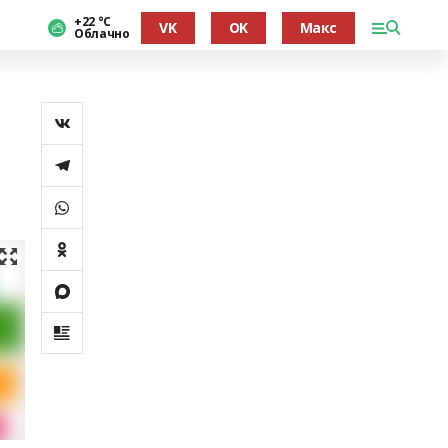
+22 °С
VK
OK
Макс
Облачно