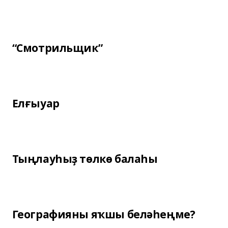
“Смотрильщик”
Елғыуар
Тыңлауһыҙ төлкө балаһы
Географияны яҡшы беләһеңме?