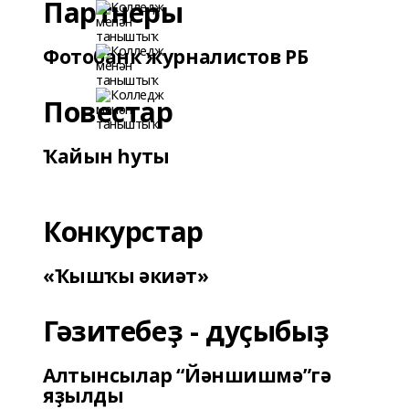
Партнеры
Фотобанк журналистов РБ
Повестар
Ҡайын һуты
Конкурстар
«Ҡышҡы әкиәт»
Гәзитебеҙ - дуҫыбыҙ
Алтынсылар “Йәншишмә”гә
яҙылды