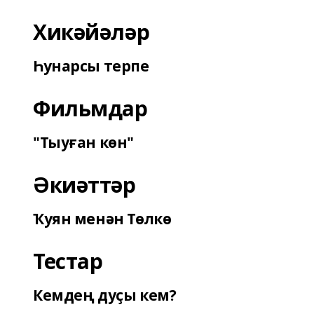
Хикәйәләр
Һунарсы терпе
Фильмдар
"Тыуған көн"
Әкиәттәр
Ҡуян менән Төлкө
Тестар
Кемдең дуҫы кем?