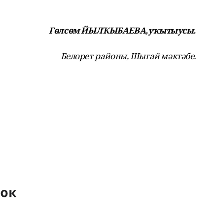
Гөлсөм ЙЫЛҠЫБАЕВА,уҡытыусы.
Белорет районы, Шығай мәктәбе.