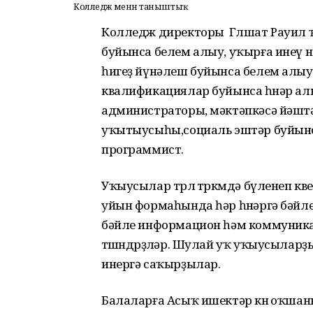
Колледж менән таныштыҡ
Колледж директоры Гөлшат Рауил 
буйынса белем алыу, уҡырға инеү 
һигеҙ йүнәлеш буйынса белем алыу 
квалификациялар буйынса һөнәр алы
администраторы, мәктәпкәсә йәштә
уҡытыусыһы,социаль эштәр буйынс
программист.
Уҡыусылар төрлө төркөмдә бүленеп 
уйын формаһында һәр һөнәргә бәйл
бәйле информацион һәм коммуника
төшөндөрҙөләр. Шулай уҡ уҡыусылар
инергә саҡырҙылар.
Балаларға Асыҡ ишектәр көнө оҡша