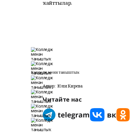
ҡайттылар.
Колледж менән таныштыҡ
Автор:
Юлиә Кирәева
Читайте нас