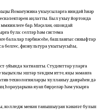
ҡыҙы Йомағужина уҡыусыларға ниндәй һөнәр
нескәлектәрен аңлатты. Был уҡыу йортонда
мөмкинлеге бар. Мәҫәлән, ошондай
рға була: селтәр һәм система
ге балалар тәрбиәсеһе, башланғыс синыфтар
а белгес, физкультура уҡытыусыһы,
квест-уйында ҡатнашты. Студенттар уларға
е ҡыҙыҡлы эштәр тәҡдим итте, яңы заманға
тив технологияларҙы ҡулланыу даирәһен дә
ҙың һорауҙарына яуап бирҙеләр һәм уҡырға
ны, колледж менән танышыуҙан ҡәнәғәт булып