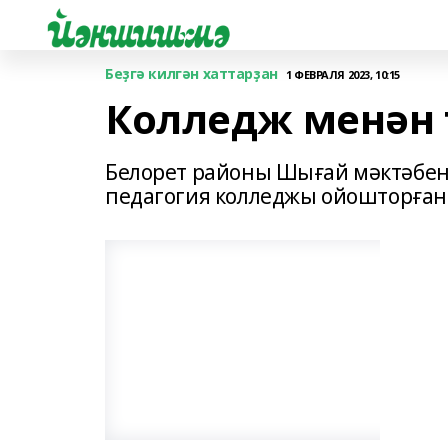
Беҙгә килгән хаттарҙан
1 ФЕВРАЛЯ 2023, 10:15
Колледж менән
Белорет районы Шығай мәктәбен
педагогия колледжы ойошторған