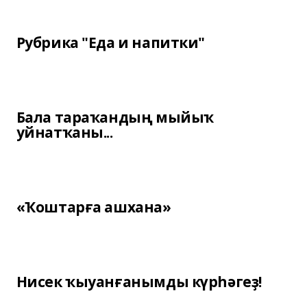
Рубрика "Еда и напитки"
Бала тараҡандың мыйыҡ
уйнатҡаны...
«Ҡоштарға ашхана»
Нисек ҡыуанғанымды күрһәгеҙ!