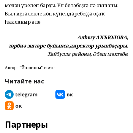
менән үрелеп барҙы. Ул бөтәбеҙгә лә оҡшаны.
Был иҫтәлекле көн күңелдәребеҙҙә оҙаҡ
һаҡланыр әле.
Алһыу АҠЪЮЛОВА,
тәрбиә эштәре буйынса директор урынбаҫары.
Хәйбулла районы, Әбеш мәктәбе.
Автор:
"Йәншишмә" гәзите
Читайте нас
Партнеры