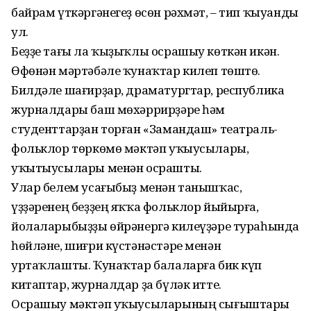
байрам үткәргәнегеҙ өсөн рәхмәт, – тип ҡыуанды
ул.
Беҙҙе тағы ла ҡыҙыҡлы осрашыу көткән икән.
Өфөнән мәртәбәле ҡунаҡтар килеп төштө.
Билдәле шағирҙар, драматургтар, республика
журналдары баш мөхәррирҙәре һәм
студенттарҙан торған «Замандаш» театраль-
фольклор төркөмө мәктәп уҡыусылары,
уҡытыусылары менән осрашты.
Улар белем усағыбыҙ менән танышҡас,
үҙҙәренең беҙҙең яҡҡа фольклор йыйырға,
йолаларыбыҙҙы өйрәнергә килеүҙәре тураһында
һөйләне, шиғри күстәнәстәре менән
уртаҡлашты. Ҡунаҡтар балаларға бик күп
китаптар, журналдар ҙа бүләк итте.
Осрашыу мәктәп уҡыусыларының сығыштары