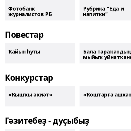
Фотобанк
Рубрика "Еда и
журналистов РБ
напитки"
Повестар
Ҡайын һуты
Бала тараҡанды
мыйыҡ уйнатҡаны
Конкурстар
«Ҡышҡы әкиәт»
«Ҡоштарға ашха
Гәзитебеҙ - дуҫыбыҙ