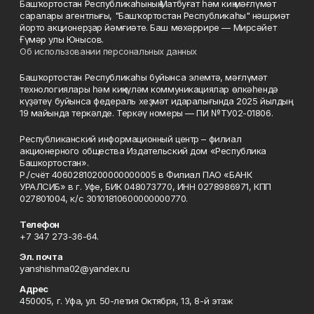
Башҡортостан Республикаһының Матбуғат һәм киң мәғлүмәт
саралары агентлығы, "Башҡортостан Республикаһы" нәшриәт
йорто акционерҙар йәмғиәте. Баш мөхәррире — Мирсәйет
Ғүмәр улы Юнысов.
Об использовании персональных данных
Башҡортостан Республикаһы буйынса элемтә, мәғлүмәт
технологиялары һәм киңкүләм коммуникациялар өлкәһендә
күҙәтеү буйынса федераль хеҙмәт идаралығында 2025 йылдың
19 майында теркәлде. Теркәү номеры — ПИ №ТУ02-01806.
Республиканский информационный центр – филиал
акционерного общества Издательский дом «Республика
Башкортостан».
Р./счёт 40602810200000000005 в Филиал ПАО «БАНК
УРАЛСИБ» в г. Уфе, БИК 048073770, ИНН 0278986971, КПП
027801004, к/с 30101810600000000770.
Телефон
+7 347 273-36-64.
Эл. почта
yanshishma02@yandex.ru
Адрес
450005, г. Уфа, ул. 50-летия Октября, 13, 8-й этаж