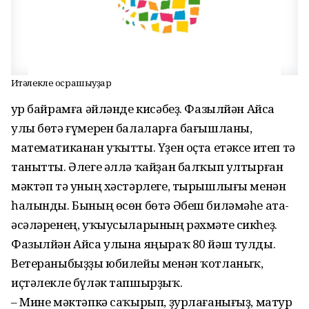
Иҫтәлекле осрашыуҙар
Ҙур байрамға әйләнде кисәбеҙ. Фазылйән Айса
улы бөтә ғүмерен балаларға бағышланы,
математиканан уҡытты. Үҙен оҫта етәксе итеп тә
танытты. Әлеге әллә ҡайҙан балҡып ултырған
мәктәп тә уның хәстәрлеге, тырышлығы менән
һалынды. Бының өсөн бөтә Әбеш биләмәһе ата-
әсәләренең, уҡыусыларының рәхмәте сикһеҙ.
Фазылйән Айса улына яңыраҡ 80 йәш тулды.
Ветераныбыҙҙы юбилейы менән ҡотланыҡ,
иҫтәлекле бүләк тапшырҙыҡ.
– Мине мәктәпкә саҡырып, ҙурлағанығыҙ, матур