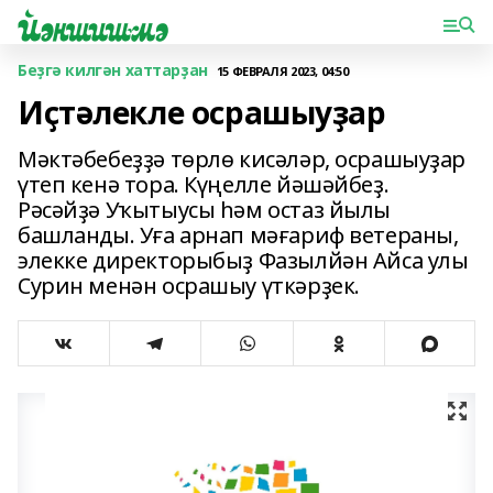
Беҙгә килгән хаттарҙан
15 ФЕВРАЛЯ 2023, 04:50
Иҫтәлекле осрашыуҙар
Мәктәбебеҙҙә төрлө кисәләр, осрашыуҙар
үтеп кенә тора. Күңелле йәшәйбеҙ.
Рәсәйҙә Уҡытыусы һәм остаз йылы
башланды. Уға арнап мәғариф ветераны,
элекке директорыбыҙ Фазылйән Айса улы
Сурин менән осрашыу үткәрҙек.