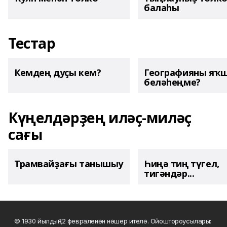
балаһы
Тестар
Кемдең дуҫы кем?
Географияны яҡ
беләһеңме?
Күңелдәрҙең иләҫ-миләҫ
сағы
Трамвайҙағы танышыу
Һиңә тиң түгел,
тигәндәр...
© 1930 йылдың 12 февраленән нәшер ителә. Ойоштороусылары: