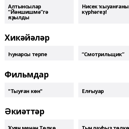
Алтынсылар
Нисек ҡыуанған
“Йәншишмә”гә
күрһәгеҙ!
яҙылды
Хикәйәләр
Һунарсы терпе
“Смотрильщик”
Фильмдар
"Тыуған көн"
Елғыуар
Әкиәттәр
Ҡуян менән Төлкө
Тыңлауһыҙ төлк