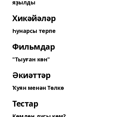
яҙылды
Хикәйәләр
Һунарсы терпе
Фильмдар
"Тыуған көн"
Әкиәттәр
Ҡуян менән Төлкө
Тестар
Кемдең дуҫы кем?