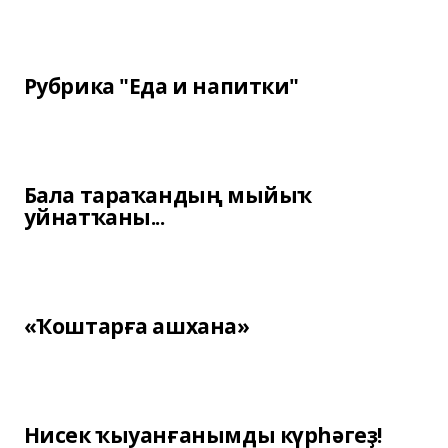
Рубрика "Еда и напитки"
Бала тараҡандың мыйыҡ
уйнатҡаны...
«Ҡоштарға ашхана»
Нисек ҡыуанғанымды күрһәгеҙ!