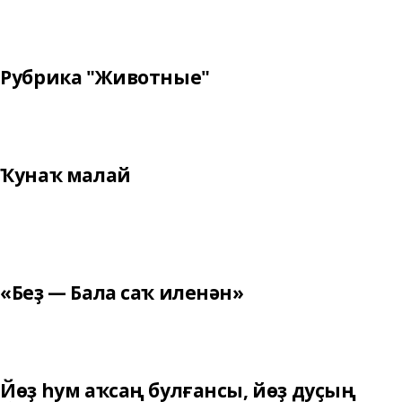
Рубрика "Животные"
Ҡунаҡ малай
«Беҙ — Бала саҡ иленән»
Йөҙ һум аҡсаң булғансы, йөҙ дуҫың