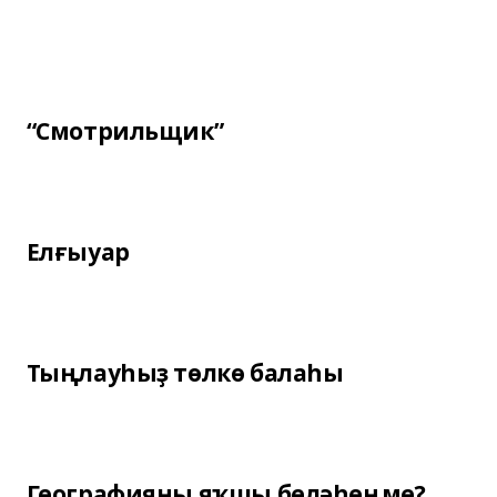
“Смотрильщик”
Елғыуар
Тыңлауһыҙ төлкө балаһы
Географияны яҡшы беләһеңме?