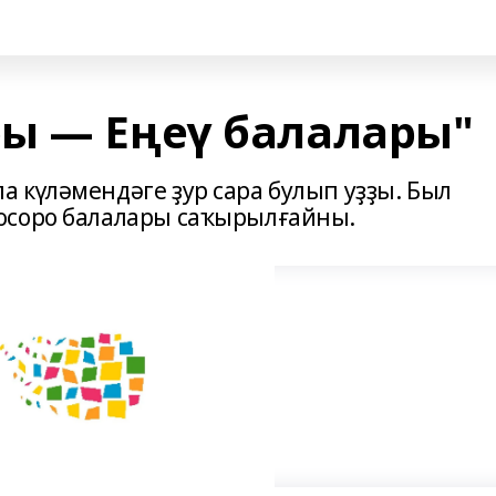
ы — Еңеү балалары"
 күләмендәге ҙур сара булып уҙҙы. Был
осоро балалары саҡырылғайны.