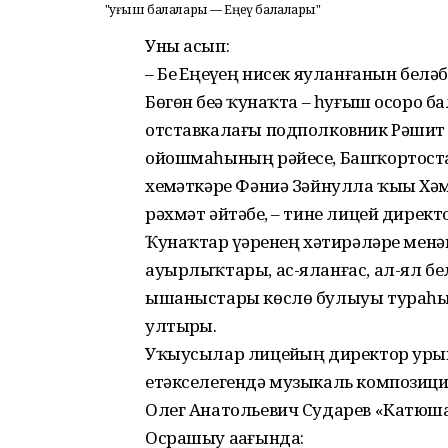
"Һуғыш балалары — Еңеү балалары"
Уны асып:
– Беҙ Еңеүҙең нисек яуланғанын беләб
Бөгөн беҙҙә ҡунаҡта – һуғыш осоро 
отставкалағы подполковник Рәшит 
ойошмаһының рәйесе, Башҡортоста
хеҙмәткәре Фәниә Зәйнулла ҡыҙы Хә
рәхмәт әйтәбеҙ, – тине лицей дирек
Ҡунаҡтар үҙҙәренең хәтирәләре мен
ауырлыҡтары, ас-яланғас, ал-ял б
ышаныстары көслө булыуы тураһы
ултыр­ҙы.
Уҡыусылар лицейҙың директор уры
етәкселегендә музыкаль композиция
Олег Анатольевич Сударев «Ка­тю
Осрашыу аҙағында: