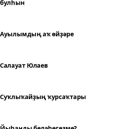
булһын
Ауылымдың аҡ өйҙәре
Салауат Юлаев
Суҡлыҡайҙың ҡурсаҡтары
Йыһанды беләһегеҙме?