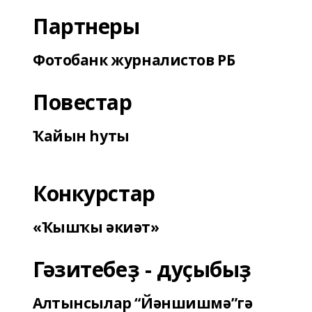
Партнеры
Фотобанк журналистов РБ
Повестар
Ҡайын һуты
Конкурстар
«Ҡышҡы әкиәт»
Гәзитебеҙ - дуҫыбыҙ
Алтынсылар “Йәншишмә”гә