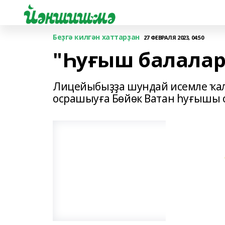
Беҙгә килгән хаттарҙан
27 ФЕВРАЛЯ 2023, 04:50
"Һуғыш балалар
Лицейыбыҙҙа шундай исемле ҡала
осрашыуға Бөйөк Ватан һуғышы 