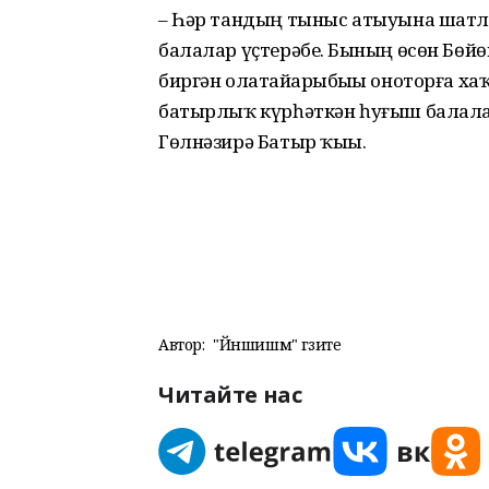
– Һәр тандың тыныс атыуына шатла
балалар үҫтерәбеҙ. Бының өсөн Бөй
биргән олатайҙарыбыҙҙы оноторға хаҡ
батырлыҡ күрһәткән һуғыш балаларын
Гөлнәзирә Батыр ҡыҙы.
Автор:
"Йәншишмә" гәзите
Читайте нас