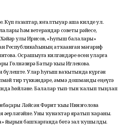
еҙ. Күп ғазаптар, юғалтыуҙар аша килде ул.
балалары һәм ветерандар советы рәйесе,
Хәйҙәр улы Иҙрисов, «Һуғыш балалары»
н Республикаһының атҡаҙанған мәғариф
митова. Осрашыуға килгәндәре өсөн уларға
торы Гөлнәзирә Батыр ҡыҙы Иглекова.
ән бүлеште. Улар һуғыш ваҡытында күргән
елмәй тир түккәндәре, әммә дошманды еңеүгә
нда һөйләне. Балалар тып-тын ҡалып тыңлап
нбаҫары Ләйсән Фәрит ҡыҙы Ниязғолова
 әҙерләгәйне. Уны ҡунаҡтар яратып ҡараны.
ша» йырын башҡарғанда бөтә зал ҡушылды.