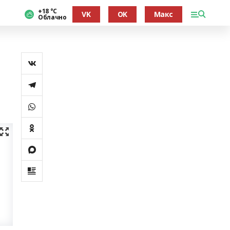
+18 °С
VK
OK
Макс
Облачно