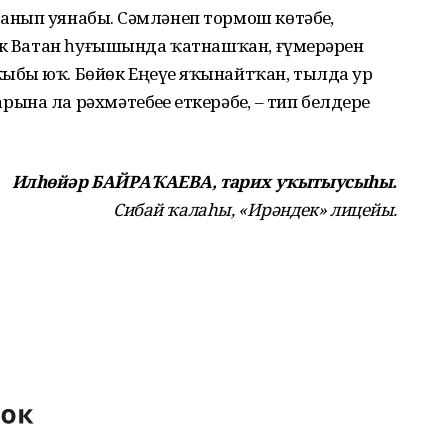
нып уянабыҙ. Сәмләнеп тормош көтәбеҙ,
өк Ватан һуғышында ҡатнашҡан, ғүмерҙәрен
ыбыҙ юҡ. Бөйөк Еңеүҙе яҡынайтҡан, тылда ҙур
а ла рәхмәтебеҙҙе еткерәбеҙ, – тип белдерҙе
Илһөйәр БАЙРАҠАЕВА, тарих уҡытыусыһы.
Сибай ҡалаһы, «Ирәндек» лицейы.