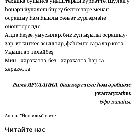
техника буйынса уңыштарын күрһәтте. Шулай уҡ
һөнәри йүнәлеш биреү белгестәре менән
осрашыу һәм һынлы сәнғәт күргәҙмәһе
ойошторолдо.
Алда һеҙҙе, уҡыусылар, бик күп ҡыҙыҡлы осрашыу­
ҙар, иҫ киткес асыштар, фә­һемле саралар көтә.
Уңыштар теләйбеҙ!
Мин – хәрәкәттә, беҙ – хәрәкәттә, һәр саҡ
хәрәкәттә!
Рима ЯРУЛЛИНА, башҡорт теле
һәм әҙәбиәте
уҡытыусыһы.
Өфө ҡалаһы.
Автор:
"Йәншишмә" гәзите
Читайте нас