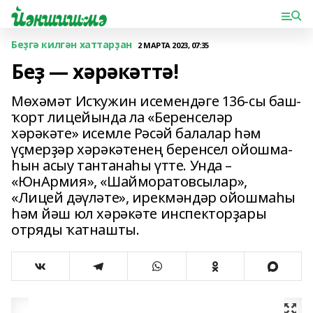
Беҙгә килгән хаттарҙан
2 МАРТА 2023, 07:35
Беҙ — хәрәкәттә!
Мөхәмәт Исҡужин исемендәге 136-сы баш­
ҡорт лицейында ла «Беренселәр
хәрәкәте» исемле Рәсәй балалар һәм
үҫмерҙәр хәрәкәтенең беренсел ойошма­
һын асыу тантанаһы үтте. Унда –
«ЮнАрмия», «Шайморатовсылар»,
«Лицей дәүлә­те», ирекмәндәр ойошмаһы
һәм йәш юл хәрәкәте инспекторҙары
отряды ҡатнашты.