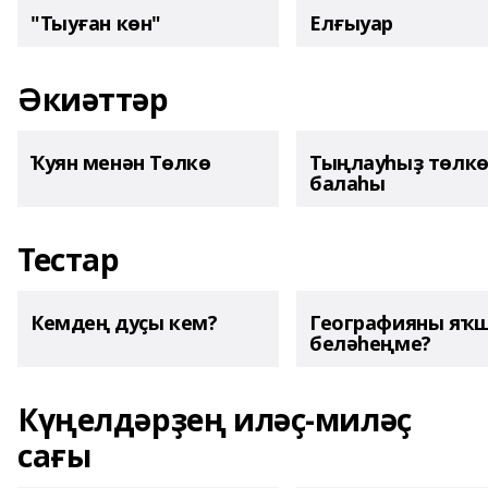
"Тыуған көн"
Елғыуар
Әкиәттәр
Ҡуян менән Төлкө
Тыңлауһыҙ төлк
балаһы
Тестар
Кемдең дуҫы кем?
Географияны яҡ
беләһеңме?
Күңелдәрҙең иләҫ-миләҫ
сағы