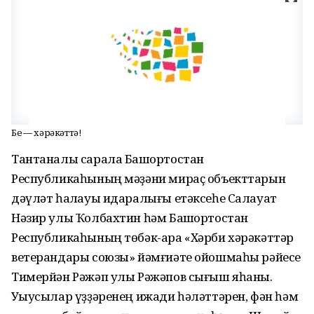
Беҙ — хәрәкәттә!
Тантаналы сарала Башҡортостан
Республикаһының мәҙәни мираҫ объекттарын
дәүләт һаҡлауы идаралығы етәксеһе Салауат
Нәзир улы Ҡолбахтин һәм Башҡорт­остан
Республикаһының төбәк-ара «Хәрби хәрәкәттәр
ветерандары союзы» йәмғиәте ойошмаһы рәйесе
Тимерйән Рәжәп улы Рәжәпов сығыш яһаны.
Уҡыусылар үҙҙәренең ижади һәләттәрен, фән һәм