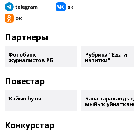
Партнеры
Фотобанк
Рубрика "Еда и
журналистов РБ
напитки"
Повестар
Ҡайын һуты
Бала тараҡанды
мыйыҡ уйнатҡаны
Конкурстар