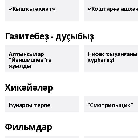
«Ҡышҡы әкиәт»
«Ҡоштарға ашха
Гәзитебеҙ - дуҫыбыҙ
Алтынсылар
Нисек ҡыуанған
“Йәншишмә”гә
күрһәгеҙ!
яҙылды
Хикәйәләр
Һунарсы терпе
“Смотрильщик”
Фильмдар