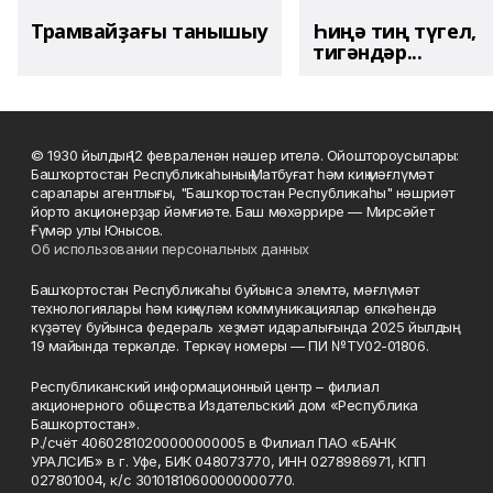
Трамвайҙағы танышыу
Һиңә тиң түгел,
тигәндәр...
© 1930 йылдың 12 февраленән нәшер ителә. Ойоштороусылары:
Башҡортостан Республикаһының Матбуғат һәм киң мәғлүмәт
саралары агентлығы, "Башҡортостан Республикаһы" нәшриәт
йорто акционерҙар йәмғиәте. Баш мөхәррире — Мирсәйет
Ғүмәр улы Юнысов.
Об использовании персональных данных
Башҡортостан Республикаһы буйынса элемтә, мәғлүмәт
технологиялары һәм киңкүләм коммуникациялар өлкәһендә
күҙәтеү буйынса федераль хеҙмәт идаралығында 2025 йылдың
19 майында теркәлде. Теркәү номеры — ПИ №ТУ02-01806.
Республиканский информационный центр – филиал
акционерного общества Издательский дом «Республика
Башкортостан».
Р./счёт 40602810200000000005 в Филиал ПАО «БАНК
УРАЛСИБ» в г. Уфе, БИК 048073770, ИНН 0278986971, КПП
027801004, к/с 30101810600000000770.