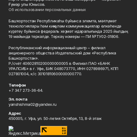
Ғүмәр улы Юнысов.
Об использовании персональных данных
Башҡортостан Республикаһы буйынса элемтә, мәғлүмәт
технологиялары һәм киңкүләм коммуникациялар өлкәһендә
күҙәтеү буйынса федераль хеҙмәт идаралығында 2025 йылдың
19 майында теркәлде. Теркәү номеры — ПИ №ТУ02-01806.
Республиканский информационный центр – филиал
акционерного общества Издательский дом «Республика
Башкортостан».
Р./счёт 40602810200000000005 в Филиал ПАО «БАНК
УРАЛСИБ» в г. Уфе, БИК 048073770, ИНН 0278986971, КПП
027801004, к/с 30101810600000000770.
Телефон
+7 347 273-36-64.
Эл. почта
yanshishma02@yandex.ru
Адрес
450005, г. Уфа, ул. 50-летия Октября, 13, 8-й этаж