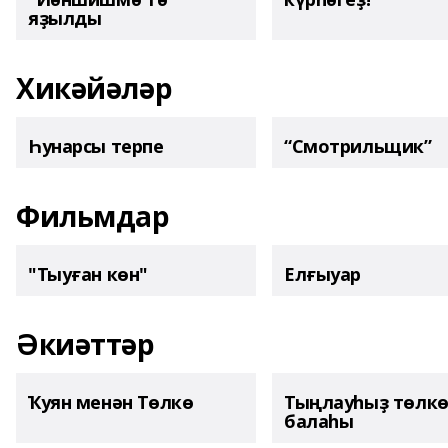
яҙылды
Хикәйәләр
Һунарсы терпе
“Смотрильщик”
Фильмдар
"Тыуған көн"
Елғыуар
Әкиәттәр
Ҡуян менән Төлкө
Тыңлауһыҙ төлк
балаһы