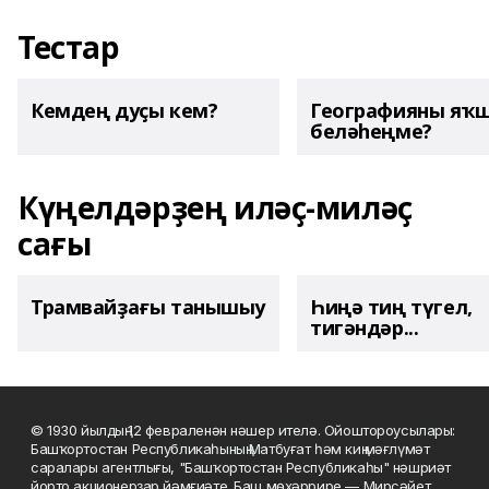
Тестар
Кемдең дуҫы кем?
Географияны яҡ
беләһеңме?
Күңелдәрҙең иләҫ-миләҫ
сағы
Трамвайҙағы танышыу
Һиңә тиң түгел,
тигәндәр...
© 1930 йылдың 12 февраленән нәшер ителә. Ойоштороусылары:
Башҡортостан Республикаһының Матбуғат һәм киң мәғлүмәт
саралары агентлығы, "Башҡортостан Республикаһы" нәшриәт
йорто акционерҙар йәмғиәте. Баш мөхәррире — Мирсәйет