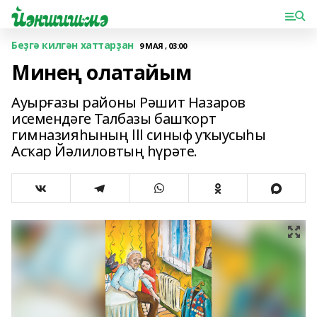
Беҙгә килгән хаттарҙан
9 МАЯ , 03:00
Минең олатайым
Ауырғазы районы Рәшит Назаров
исемендәге Талбазы башҡорт
гимназияһының lll синыф уҡыусыһы
Асҡар Йәлиловтың һүрәте.