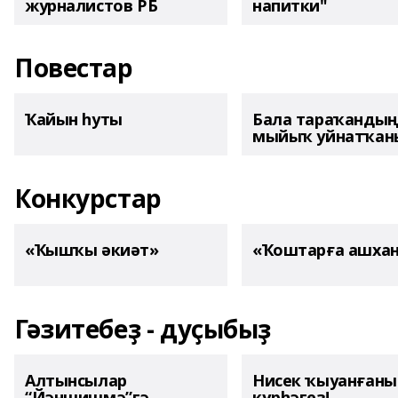
журналистов РБ
напитки"
Повестар
Ҡайын һуты
Бала тараҡанды
мыйыҡ уйнатҡаны
Конкурстар
«Ҡышҡы әкиәт»
«Ҡоштарға ашха
Гәзитебеҙ - дуҫыбыҙ
Алтынсылар
Нисек ҡыуанған
“Йәншишмә”гә
күрһәгеҙ!