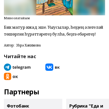
Минең олатайым
Бик матур ижад эше. Уҡыусылар, һеҙҙең әлегеләй
төшөргән һүрәттәрегеҙ булһа, беҙгә ебәрегеҙ!
Автор:
Зөһрә Хәкимова
Читайте нас
Партнеры
Фотобанк
Рубрика "Еда и