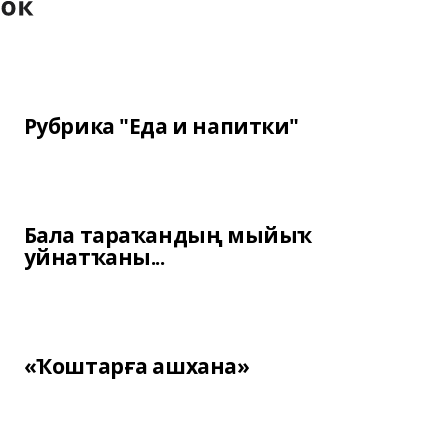
Рубрика "Еда и напитки"
Бала тараҡандың мыйыҡ
уйнатҡаны...
«Ҡоштарға ашхана»