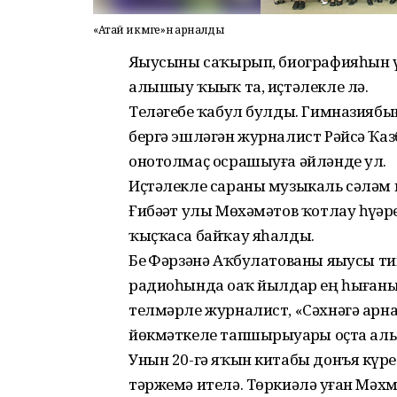
«Атай икмәге»нә арналды
Яҙыусыны саҡырып, биографияһын үҙ
алышыу ҡыҙыҡ та, иҫтәлекле лә.
Теләгебеҙ ҡабул булды. Гимназиябы
бергә эшләгән журналист Рәйсә Ҡазб
онотолмаҫ осрашыуға әйләнде ул.
Иҫтәлекле сараны музыкаль сәләм м
Ғибәҙәт улы Мөхәмәтов ҡотлау һүҙҙә
ҡыҫҡаса байҡау яһалды.
Беҙ Фәрзәнә Аҡбулатованы яҙыу­сы ти
радиоһында оҙаҡ йылдар ең һыҙғаны
телмәрле журналист, «Сәхнәгә арнал
йөкмәткеле тапшырыуҙарҙы оҫта ал
Унын 20-гә яҡын китабы донъя күрҙе
тәржемә ителә. Төркиәлә уҙған Мә