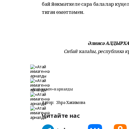
бай йөкмәткеле сара балалар күңе
тигән өмөттәмен.
Әлнисә АЛДЫРХАН
Сибай ҡалаһы, республика 
«Атай икмәге»нә арналды
Автор:
Зөһрә Хәкимова
Читайте нас