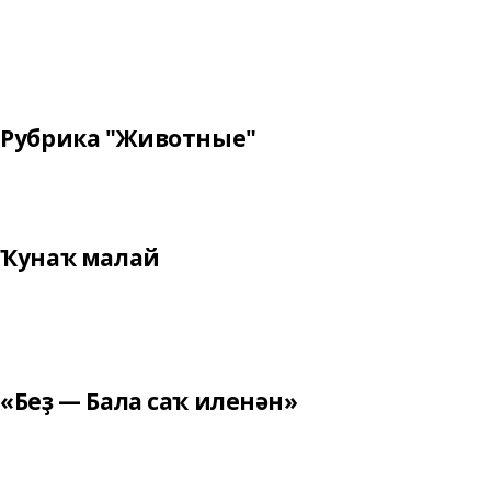
Рубрика "Животные"
Ҡунаҡ малай
«Беҙ — Бала саҡ иленән»