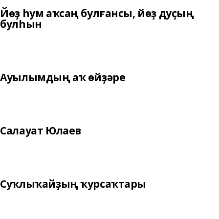
Йөҙ һум аҡсаң булғансы, йөҙ дуҫың
булһын
Ауылымдың аҡ өйҙәре
Салауат Юлаев
Суҡлыҡайҙың ҡурсаҡтары