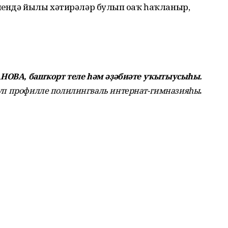
лендә йылы хәтирәләр булып оҙаҡ һаҡланыр,
ОВА, башҡорт теле һәм әҙәбиәте уҡытыусыһы.
күп профилле полилингваль интернат-гимназияһы
.