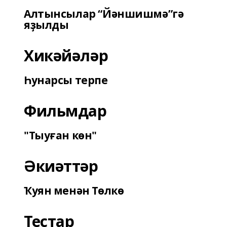
Алтынсылар “Йәншишмә”гә
яҙылды
Хикәйәләр
Һунарсы терпе
Фильмдар
"Тыуған көн"
Әкиәттәр
Ҡуян менән Төлкө
Тестар