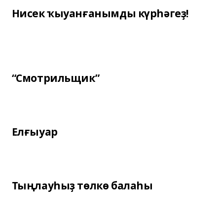
Нисек ҡыуанғанымды күрһәгеҙ!
“Смотрильщик”
Елғыуар
Тыңлауһыҙ төлкө балаһы