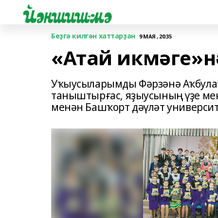
Беҙгә килгән хаттарҙан
9 МАЯ , 20:35
«Атай икмәге»н
Уҡыусыларымды Фәрзәнә Аҡбулат
таныштырғас, яҙыусының үҙе ме
менән Башҡорт дәүләт университ