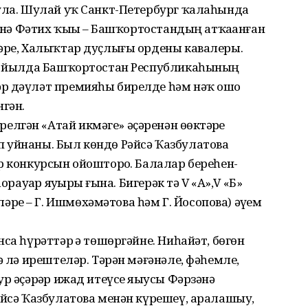
була. Шулай уҡ Санкт-Петербург ҡалаһында
зәнә Фәтих ҡыҙы – Баш­ҡортостандың атҡаҙанған
кәре, Халыҡтар дуҫлығы ордены кавалеры.
95 йылда Башҡортостан Республикаһының
р дәүләт премияһы бирелде һәм нәҡ ошо
гән.
гән «Атай икмәге» әҫәренән өҙөктәрҙе
 уйнаны. Был көндө Рәйсә Ҡазбулатова
р конкурсын ойошторҙо. Балалар береһен-
орауҙар яуҙырҙы ғына. Бигерәк тә V «А»,V «Б»
е – Г. Ишмөхәмәтова һәм Г. Йосопова) әүҙем
са һүрәттәр ҙә төшөргәйне. Ниһайәт, бөгөн
ә лә ирештеләр. Тәрән мәғәнәле, фәһемле,
р әҫәрҙәр ижад итеүсе яҙыусы Фәрзәнә
әйсә Ҡазбулатова менән күрешеү, аралашыу,