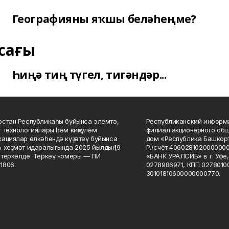
Географияны яҡшы беләһеңме?
сағы
Һиңә тиң түгел, тигәндәр...
стан Республикаһы буйынса элемтә,
Республиканский информа
 технологиялары һәм киңкүләм
филиал акционерного об
ациялар өлкәһендә күҙәтеү буйынса
дом «Республика Башкорт
 хеҙмәт идаралығында 2025 йылдың 19
Р./счёт 406028102000000
теркәлде. Теркәү номеры — ПИ
«БАНК УРАЛСИБ» в г. Уфе
1806.
0278986971, КПП 02780100
30101810600000000770.