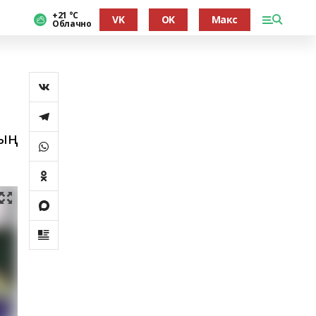
+21 °С
VK
OK
Макс
Облачно
ның