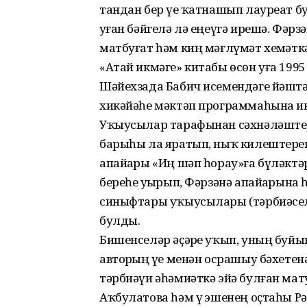
тандан бер үҙе ҡатнашып лауреат 
уҙған бәйгелә лә еңеүгә ирешә. Фәр
матбуғат һәм киң мәғлүмәт хеҙмәт
«Атай икмәге» китабы өсөн уға 19
Шәйехзада Бабич исемендәге йәштә
хикәйәһе мәктәп программаһына ин
Уҡыусылар тарафынан сәхнәләштерел
барыһы ла яратып, ныҡ килештереп
апайҙары «Иң шәп һорау»ға бүләктә
береһе уҙҙырып, Фәрзәнә апайҙарына һ
синыфтары уҡыусылары (тәрбиәселәр
булды.
Бишенселәр әҫәрҙе уҡып, уның буйын
авторҙың үҙе менән осрашыу бәхетен
тәрбиәүи әһәмиәткә эйә булған мату
Аҡбулатова һәм үҙ эшенең оҫтаһы Р