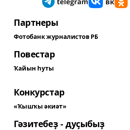
Партнеры
Фотобанк журналистов РБ
Повестар
Ҡайын һуты
Конкурстар
«Ҡышҡы әкиәт»
Гәзитебеҙ - дуҫыбыҙ