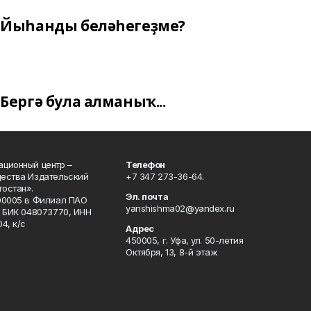
Йыһанды беләһегеҙме?
Бергә була алманыҡ...
ционный центр –
Телефон
щества Издательский
+7 347 273-36-64.
остан».
Эл. почта
00005 в Филиал ПАО
yanshishma02@yandex.ru
, БИК 048073770, ИНН
4, к/с
Адрес
450005, г. Уфа, ул. 50-летия
Октября, 13, 8-й этаж