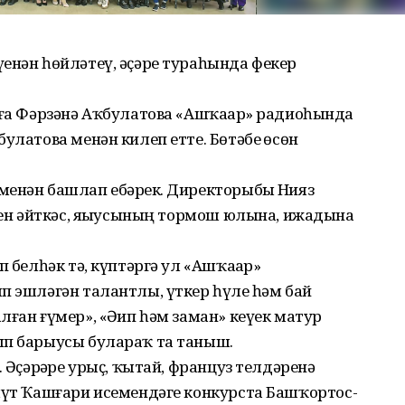
енән һөйләтеү, әҫәре тураһында фекер
ҙға Фәрзәнә Аҡбулатова «Ашҡаҙар» радиоһында
улатова менән килеп етте. Бөтәбеҙ өсөн
енән башлап ебәрҙек. Директорыбыҙ Нияз
рен әйткәс, яҙыу­сының тормош юлына, ижадына
п белһәк тә, күптәргә ул «Ашҡаҙар»
п эшләгән талантлы, үткер һүҙле һәм бай
ған ғүмер», «Әҙип һәм заман» кеүек матур
ып барыусы булараҡ та таныш.
. Әҫәрҙәре урыҫ, ҡытай, француз телдәренә
хмүт Ҡашғари исемендәге конкурста Башҡортос­