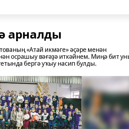
ә арналды
ованың «Атай икмәге» әҫәре менән
нән осрашыу вәғәҙә иткәйнем. Миңә бит у
етында бергә уҡыу насип булды.