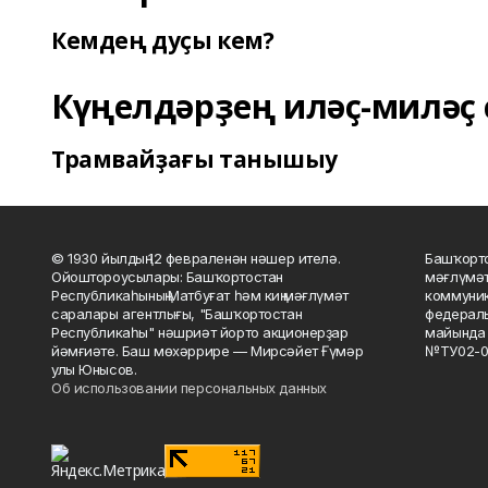
Кемдең дуҫы кем?
Күңелдәрҙең иләҫ-миләҫ 
Трамвайҙағы танышыу
© 1930 йылдың 12 февраленән нәшер ителә.
Башҡорто
Ойоштороусылары: Башҡортостан
мәғлүмәт
Республикаһының Матбуғат һәм киң мәғлүмәт
коммуник
саралары агентлығы, "Башҡортостан
федераль
Республикаһы" нәшриәт йорто акционерҙар
майында 
йәмғиәте. Баш мөхәррире — Мирсәйет Ғүмәр
№ТУ02-0
улы Юнысов.
Об использовании персональных данных