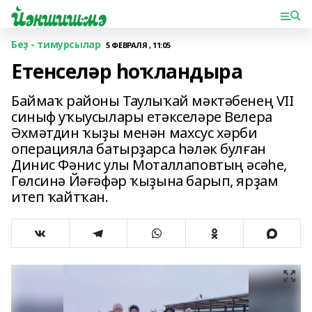
Беҙ - тимурсылар
5 ФЕВРАЛЯ , 11:05
Етенселәр һоҡландыра
Баймаҡ районы Таулыҡай мәктәбенең VII
cиныф уҡыусылары етәкселәре Велера
Әхмәтдин ҡыҙы менән махсус хәрби
операцияла батырҙарса һәләк булған
Динис Фәнис улы Моталлаповтың әсәһе,
Гөлсинә Йәғәфәр ҡыҙына барып, ярҙам
итеп ҡайтҡан.