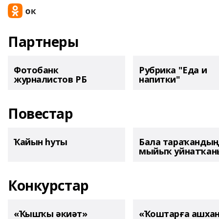
Партнеры
Фотобанк
Рубрика "Еда и
журналистов РБ
напитки"
Повестар
Ҡайын һуты
Бала тараҡанды
мыйыҡ уйнатҡаны
Конкурстар
«Ҡышҡы әкиәт»
«Ҡоштарға ашха