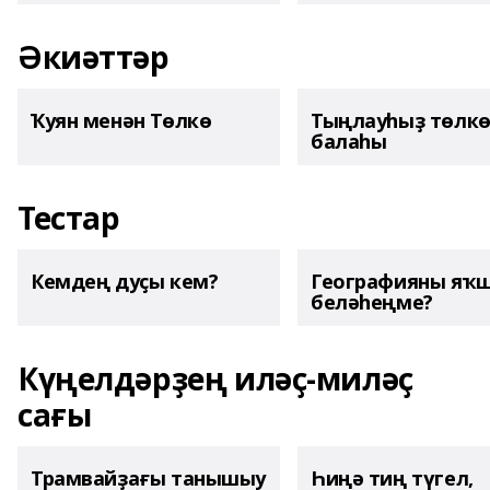
Әкиәттәр
Ҡуян менән Төлкө
Тыңлауһыҙ төлк
балаһы
Тестар
Кемдең дуҫы кем?
Географияны яҡ
беләһеңме?
Күңелдәрҙең иләҫ-миләҫ
сағы
Трамвайҙағы танышыу
Һиңә тиң түгел,