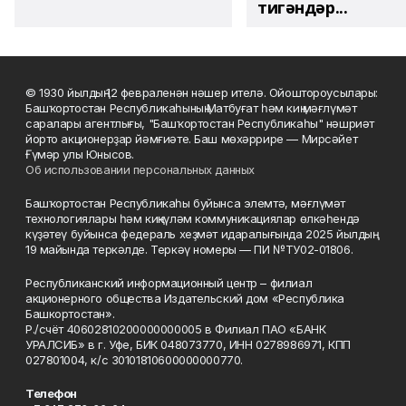
тигәндәр...
© 1930 йылдың 12 февраленән нәшер ителә. Ойоштороусылары:
Башҡортостан Республикаһының Матбуғат һәм киң мәғлүмәт
саралары агентлығы, "Башҡортостан Республикаһы" нәшриәт
йорто акционерҙар йәмғиәте. Баш мөхәррире — Мирсәйет
Ғүмәр улы Юнысов.
Об использовании персональных данных
Башҡортостан Республикаһы буйынса элемтә, мәғлүмәт
технологиялары һәм киңкүләм коммуникациялар өлкәһендә
күҙәтеү буйынса федераль хеҙмәт идаралығында 2025 йылдың
19 майында теркәлде. Теркәү номеры — ПИ №ТУ02-01806.
Республиканский информационный центр – филиал
акционерного общества Издательский дом «Республика
Башкортостан».
Р./счёт 40602810200000000005 в Филиал ПАО «БАНК
УРАЛСИБ» в г. Уфе, БИК 048073770, ИНН 0278986971, КПП
027801004, к/с 30101810600000000770.
Телефон