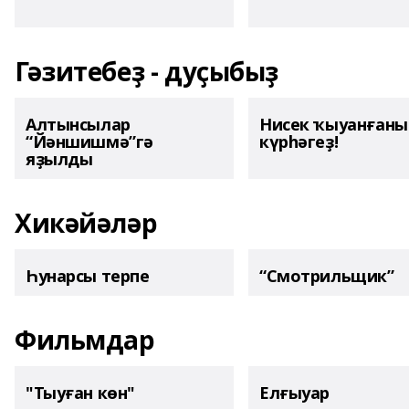
Гәзитебеҙ - дуҫыбыҙ
Алтынсылар
Нисек ҡыуанған
“Йәншишмә”гә
күрһәгеҙ!
яҙылды
Хикәйәләр
Һунарсы терпе
“Смотрильщик”
Фильмдар
"Тыуған көн"
Елғыуар