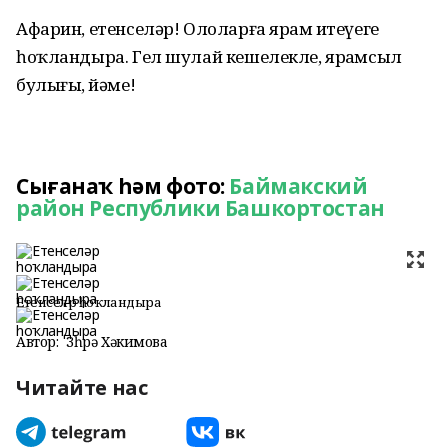
Афарин, етенселәр! Ололарға ярҙам итеүегеҙ
һоҡландыра. Гел шулай кешелекле, ярҙамсыл
булығыҙ, йәме!
Сығанаҡ һәм фото:
Баймакский
район Республики Башкортостан
Етенселәр һоҡландыра
Автор:
Зөһрә Хәкимова
Читайте нас