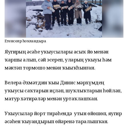
Етенселәр һоҡландыра
Яугирҙың әсәһе уҡыусыларҙы асыҡ йөҙ менән
ҡаршы алып, сәй эсереп, уларҙың уҡыуы һәм
мәктәп тормошо менән ҡыҙыҡһынған.
Велера Әхмәтдин ҡыҙы Динис мәрхүмдең
уҡыусы саҡтарын иҫләп, шуҡлыҡтарын һөйләп,
матур хәтирәләр менән уртаҡлашҡан.
Уҡыусылар йорт тирәһендә утын өйөшөп, яугир
әсәһен ҡыуандырып өйҙәренә таралышҡан.