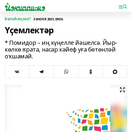
Беләһеңме?
3 ИЮЛЯ 2021, 09:56
Үҫемлектәр
* Помидор – иң күңелле йәшелсә. Йыр-
көлкө ярата, насар кәйеф уға бөтөнләй
оҡшамай.