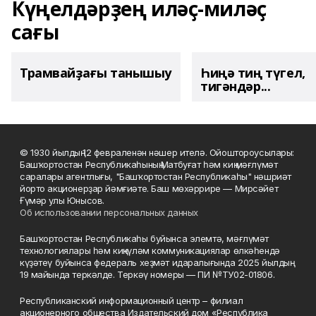
Күңелдәрҙең иләҫ-миләҫ
сағы
Трамвайҙағы танышыу
Һиңә тиң түгел,
тигәндәр...
© 1930 йылдың 12 февраленән нәшер ителә. Ойоштороусылары:
Башҡортостан Республикаһының Матбуғат һәм киң мәғлүмәт
саралары агентлығы, "Башҡортостан Республикаһы" нәшриәт
йорто акционерҙар йәмғиәте. Баш мөхәррире — Мирсәйет
Ғүмәр улы Юнысов.
Об использовании персональных данных
Башҡортостан Республикаһы буйынса элемтә, мәғлүмәт
технологиялары һәм киңкүләм коммуникациялар өлкәһендә
күҙәтеү буйынса федераль хеҙмәт идаралығында 2025 йылдың
19 майында теркәлде. Теркәү номеры — ПИ №ТУ02-01806.
Республиканский информационный центр – филиал
акционерного общества Издательский дом «Республика