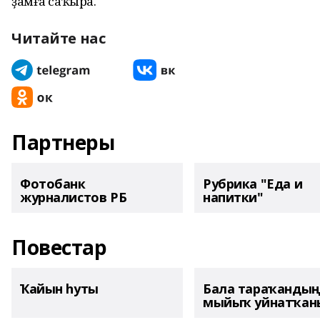
ҙамға саҡыра.
Читайте нас
Партнеры
Фотобанк
Рубрика "Еда и
журналистов РБ
напитки"
Повестар
Ҡайын һуты
Бала тараҡанды
мыйыҡ уйнатҡаны