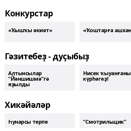
Конкурстар
«Ҡышҡы әкиәт»
«Ҡоштарға ашха
Гәзитебеҙ - дуҫыбыҙ
Алтынсылар
Нисек ҡыуанған
“Йәншишмә”гә
күрһәгеҙ!
яҙылды
Хикәйәләр
Һунарсы терпе
“Смотрильщик”