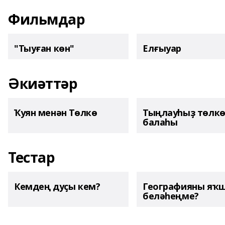
Фильмдар
"Тыуған көн"
Елғыуар
Әкиәттәр
Ҡуян менән Төлкө
Тыңлауһыҙ төлк
балаһы
Тестар
Кемдең дуҫы кем?
Географияны яҡ
беләһеңме?