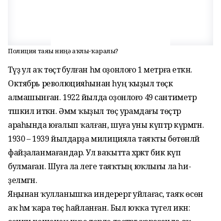
Полиция таяғы ниңә аҡлы-ҡаралы?
Тәүҙә ул аҡ төҫтә бул­ған һәм оҙонлоғо 1 метр­ға еткән.
Октябрь революция­һынан һуң ҡыҙыл төҫкә
алмашынған. 1922 йылда оҙонлоғо 49 сантиметр
тәшкил иткән. Әммә ҡыҙыл төҫ урамдағы төҫтәр
араһында юғалып ҡалған, шуға уны күптәр күрмәгән.
1930 – 1939 йылдарҙа милицияла таяҡты бөтөнләй
фай­ҙаланмағандар. Ул ва­ҡытта хәрәкәт бик күп
булмаған. Шуға ла әлеге таяҡтың юҡлығы ла һи­
ҙелмәгән.
Яңынан ҡулланышҡа индерергә уйлағас, таяҡ өсөн
аҡ һәм ҡара төҫ һайланған. Был юҡҡа түгел икән: