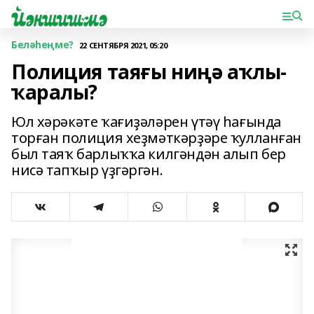
Беләһеңме?
22 СЕНТЯБРЯ 2021, 05:20
Полиция таяғы ниңә аҡлы-
ҡаралы?
Юл хәрәкәте ҡағиҙәләрен үтәү һағында
тор­ған полиция хеҙмәткәр­ҙәре ҡулланған
был таяҡ барлыҡҡа килгәндән алып бер
нисә тапҡыр үҙгәргән.