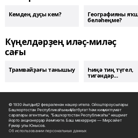
Кемдең дуҫы кем?
Географияны яҡ
беләһеңме?
Күңелдәрҙең иләҫ-миләҫ
сағы
Трамвайҙағы танышыу
Һиңә тиң түгел,
тигәндәр...
© 1930 йылдың 12 февраленән нәшер ителә. Ойоштороусылары:
Башҡортостан Республикаһының Матбуғат һәм киң мәғлүмәт
саралары агентлығы, "Башҡортостан Республикаһы" нәшриәт
йорто акционерҙар йәмғиәте. Баш мөхәррире — Мирсәйет
Ғүмәр улы Юнысов.
Об использовании персональных данных