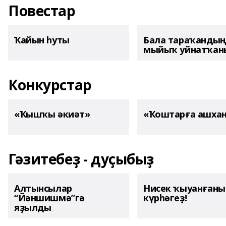
Повестар
Ҡайын һуты
Бала тараҡанды
мыйыҡ уйнатҡаны
Конкурстар
«Ҡышҡы әкиәт»
«Ҡоштарға ашха
Гәзитебеҙ - дуҫыбыҙ
Алтынсылар
Нисек ҡыуанған
“Йәншишмә”гә
күрһәгеҙ!
яҙылды