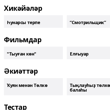
Хикәйәләр
Һунарсы терпе
“Смотрильщик”
Фильмдар
"Тыуған көн"
Елғыуар
Әкиәттәр
Ҡуян менән Төлкө
Тыңлауһыҙ төлк
балаһы
Тестар