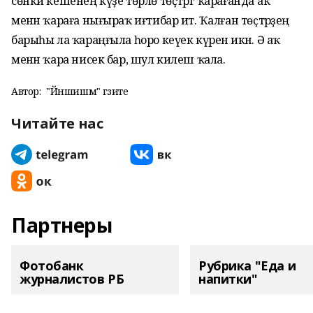
сөнки кешенең күҙе төрлө төҫтәргә ҡарағанда аҡ
менән ҡараға нығыраҡ иғтибар итә. Ҡалған төҫтәрҙең
барыһы ла ҡараңғыла һоро кеүек күренә икән. Ә аҡ
менән ҡара нисек бар, шул килеш ҡала.
Автор:
"Йәншишмә" гәзите
Читайте нас
Партнеры
Фотобанк
Рубрика "Еда и
журналистов РБ
напитки"