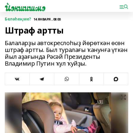
Беләһеңме?
14 ЯНВАРЯ , 08:00
Штраф артты
Балаларҙы автокреслоһыҙ йөрөткән өсөн
штраф артты. Был туралағы ҡанунға үткән
йыл аҙағында Рәсәй Президенты
Владимир Путин ҡул ҡуйҙы.