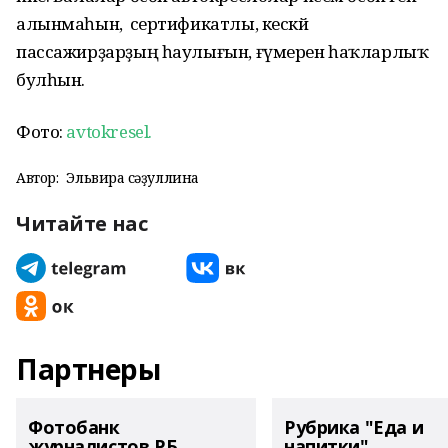
алынмаһын, ә сертификатлы, кескәй
пассажирҙарҙың һаулығын, ғүмерен һаҡларлыҡ
булһын.
Фото:
avtokresel.
Автор:
Эльвира Әсәҙуллина
Читайте нас
Партнеры
Фотобанк
Рубрика "Еда и
журналистов РБ
напитки"