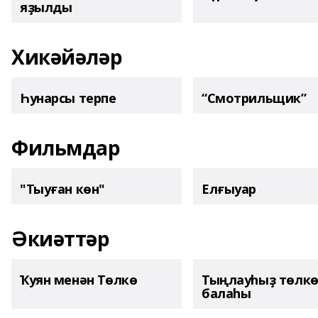
яҙылды
Хикәйәләр
Һунарсы терпе
“Смотрильщик”
Фильмдар
"Тыуған көн"
Елғыуар
Әкиәттәр
Ҡуян менән Төлкө
Тыңлауһыҙ төлк
балаһы