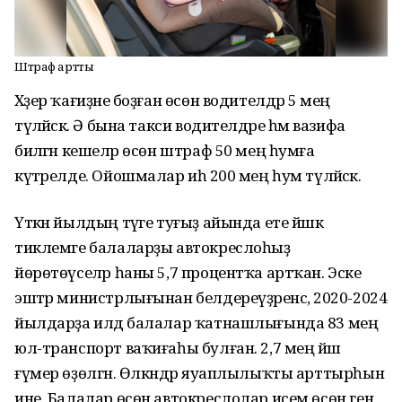
Штраф артты
Хәҙер ҡағиҙәне боҙған өсөн водителдәр 5 мең
түләйәсәк. Ә бына такси водителдәре һәм вазифа
биләгән кешеләр өсөн штраф 50 мең һумға
күтәрелде. Ойошмалар иһә 200 мең һум түләйәсәк.
Үткән йылдың тәүге туғыҙ айында ете йәшкә
тиклемге балаларҙы автокреслоһыҙ
йөрөтөүселәр һаны 5,7 процентҡа артҡан. Эске
эштәр министрлығынан белдереүҙәренсә, 2020-2024
йылдарҙа илдә балалар ҡатнашлығында 83 мең
юл-транспорт ваҡиғаһы булған. 2,7 мең йәш
ғүмер өҙөлгән. Өлкәндәр яуаплылыҡты арттырһын
ине. Балалар өсөн автокреслолар исем өсөн генә