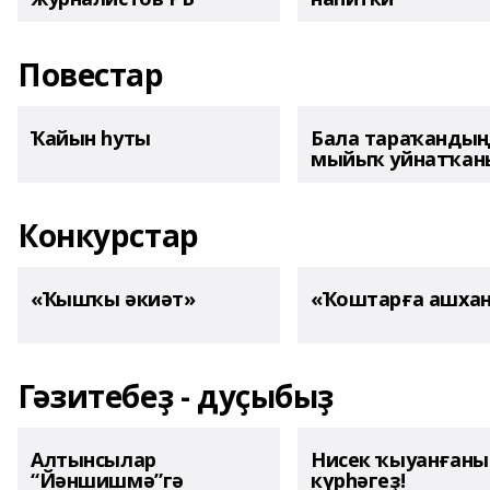
Повестар
Ҡайын һуты
Бала тараҡанды
мыйыҡ уйнатҡаны
Конкурстар
«Ҡышҡы әкиәт»
«Ҡоштарға ашха
Гәзитебеҙ - дуҫыбыҙ
Алтынсылар
Нисек ҡыуанған
“Йәншишмә”гә
күрһәгеҙ!