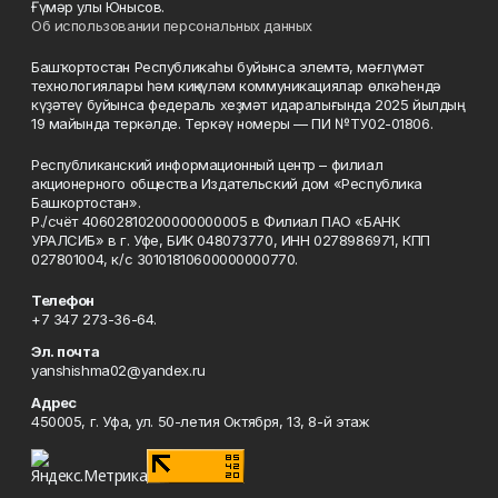
Ғүмәр улы Юнысов.
Об использовании персональных данных
Башҡортостан Республикаһы буйынса элемтә, мәғлүмәт
технологиялары һәм киңкүләм коммуникациялар өлкәһендә
күҙәтеү буйынса федераль хеҙмәт идаралығында 2025 йылдың
19 майында теркәлде. Теркәү номеры — ПИ №ТУ02-01806.
Республиканский информационный центр – филиал
акционерного общества Издательский дом «Республика
Башкортостан».
Р./счёт 40602810200000000005 в Филиал ПАО «БАНК
УРАЛСИБ» в г. Уфе, БИК 048073770, ИНН 0278986971, КПП
027801004, к/с 30101810600000000770.
Телефон
+7 347 273-36-64.
Эл. почта
yanshishma02@yandex.ru
Адрес
450005, г. Уфа, ул. 50-летия Октября, 13, 8-й этаж