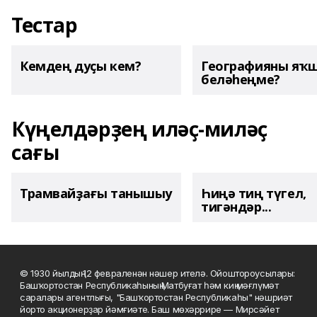
Тестар
Кемдең дуҫы кем?
Географияны яҡ
беләһеңме?
Күңелдәрҙең иләҫ-миләҫ
сағы
Трамвайҙағы танышыу
Һиңә тиң түгел,
тигәндәр...
© 1930 йылдың 12 февраленән нәшер ителә. Ойоштороусылары:
Башҡортостан Республикаһының Матбуғат һәм киң мәғлүмәт
саралары агентлығы, "Башҡортостан Республикаһы" нәшриәт
йорто акционерҙар йәмғиәте. Баш мөхәррире — Мирсәйет