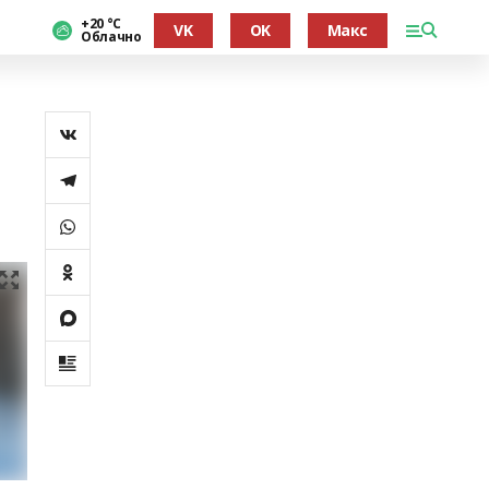
+20 °С
VK
OK
Макс
Облачно