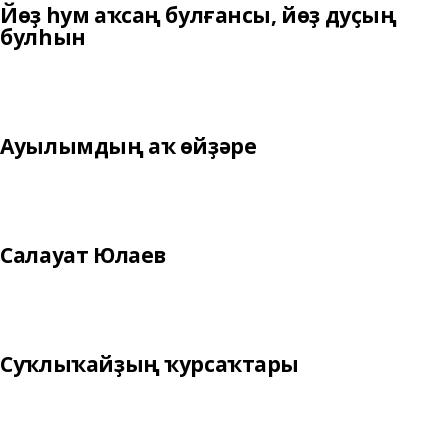
Йөҙ һум аҡсаң булғансы, йөҙ дуҫың
булһын
Ауылымдың аҡ өйҙәре
Салауат Юлаев
Суҡлыҡайҙың ҡурсаҡтары