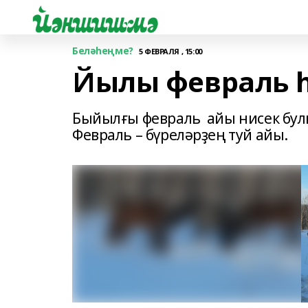
Беләһеңме?
5 ФЕВРАЛЯ , 15:00
Йылы февраль һ
Быйылғы февраль айы нисек булы
Февраль – бүреләрҙең туй айы.