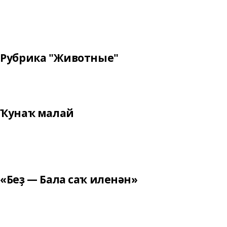
Рубрика "Животные"
Ҡунаҡ малай
«Беҙ — Бала саҡ иленән»