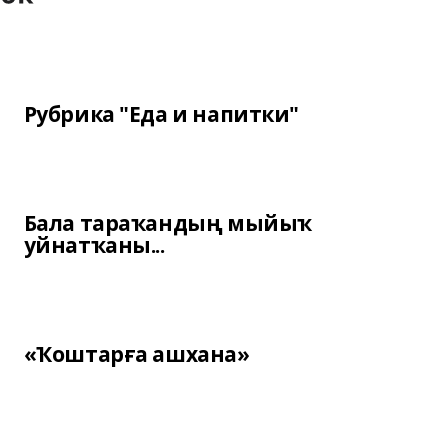
Рубрика "Еда и напитки"
Бала тараҡандың мыйыҡ
уйнатҡаны...
«Ҡоштарға ашхана»