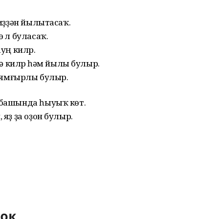
тиҙҙән йылытасаҡ.
 ҽл буласаҡ.
уң килҽр.
ртә килҽр һәм йылы булыр.
әй ямғырлы булыр.
т башында һыуыҡ көт.
 яҙ ҙа оҙон булыр.