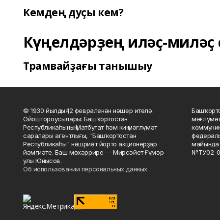
Кемдең дуҫы кем?
Күңелдәрҙең иләҫ-миләҫ 
Трамвайҙағы танышыу
© 1930 йылдың 12 февраленән нәшер ителә.
Башҡорто
Ойоштороусылары: Башҡортостан
мәғлүмәт
Республикаһының Матбуғат һәм киң мәғлүмәт
коммуник
саралары агентлығы, "Башҡортостан
федераль
Республикаһы" нәшриәт йорто акционерҙар
майында 
йәмғиәте. Баш мөхәррире — Мирсәйет Ғүмәр
№ТУ02-0
улы Юнысов.
Об использовании персональных данных