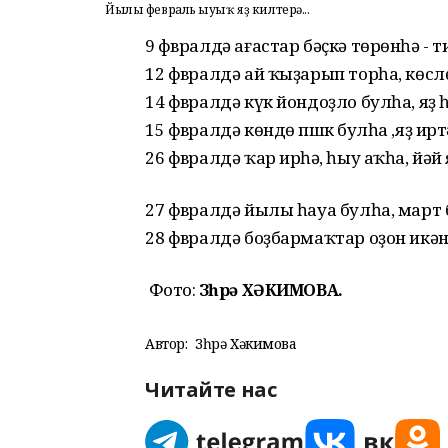
Йылы февраль һыуыҡ яҙ килтерә...
9 фҽвралдә ағастар бәҫкә төрөнһә - 
12 фҽвралдә ай ҡыҙарып торһа, көслө
14 фҽвралдә күк йондоҙло булһа, яҙ һ
15 фҽвралдә көндө ҽпшҽк булһа ,яҙ и
26 фҽвралдә ҡар ирҽһә, һыу аҡһа, й
27 фҽвралдә йылы һауа булһа, мар
28 фҽвралдә боҙбармаҡтар оҙон икән,
Фото:
Зөһрә ХӘКИМОВА.
Автор:
Зөһрә Хәкимова
Читайте нас