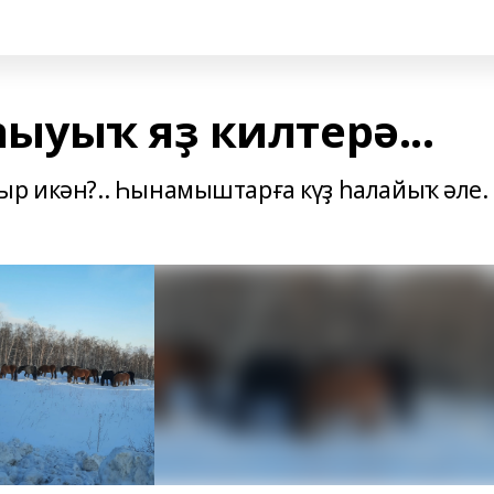
ыуыҡ яҙ килтерә...
р икән?.. Һынамыштарға күҙ һалайыҡ әле.