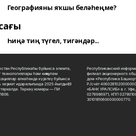
Географияны яҡшы беләһеңме?
сағы
Һиңә тиң түгел, тигәндәр...
стан Республикаһы буйынса элемтә,
Республиканский информа
 технологиялары һәм киңкүләм
филиал акционерного об
ациялар өлкәһендә күҙәтеү буйынса
дом «Республика Башкорт
 хеҙмәт идаралығында 2025 йылдың 19
Р./счёт 406028102000000
теркәлде. Теркәү номеры — ПИ
«БАНК УРАЛСИБ» в г. Уфе
1806.
0278986971, КПП 02780100
30101810600000000770.