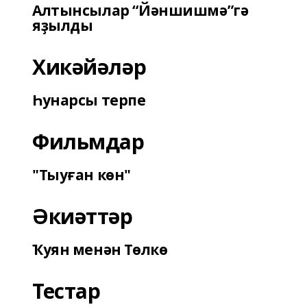
Алтынсылар “Йәншишмә”гә
яҙылды
Хикәйәләр
Һунарсы терпе
Фильмдар
"Тыуған көн"
Әкиәттәр
Ҡуян менән Төлкө
Тестар