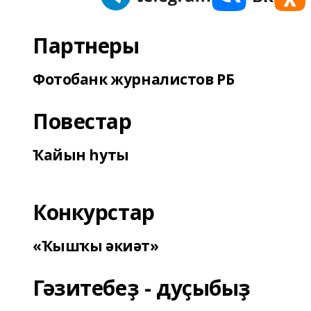
Партнеры
Фотобанк журналистов РБ
Повестар
Ҡайын һуты
Конкурстар
«Ҡышҡы әкиәт»
Гәзитебеҙ - дуҫыбыҙ