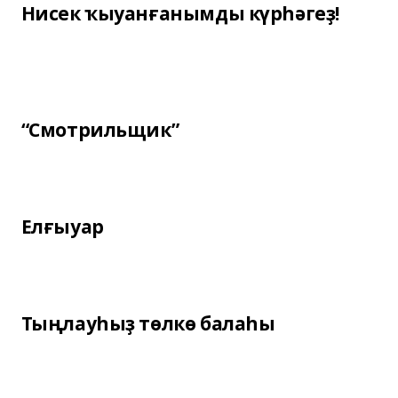
Нисек ҡыуанғанымды күрһәгеҙ!
“Смотрильщик”
Елғыуар
Тыңлауһыҙ төлкө балаһы