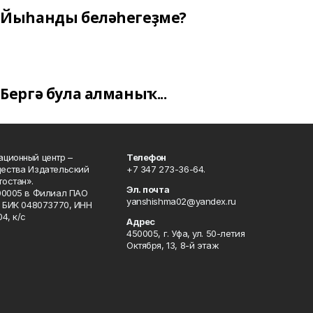
Йыһанды беләһегеҙме?
Бергә була алманыҡ...
ционный центр –
Телефон
щества Издательский
+7 347 273-36-64.
остан».
Эл. почта
00005 в Филиал ПАО
yanshishma02@yandex.ru
, БИК 048073770, ИНН
4, к/с
Адрес
450005, г. Уфа, ул. 50-летия
Октября, 13, 8-й этаж