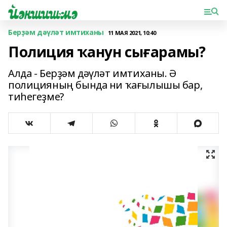
Берҙәм дәүләт имтиханы
11 МАЯ 2021, 10:40
Полиция ҡанун сығарамы?
Алда - Берҙәм дәүләт имтиханы. Ә
полицияның бында ни ҡағылышы бар,
тиһегеҙме?