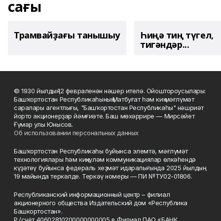
сағы
Трамвайҙағы танышыу
Һиңә тиң түгел,
тигәндәр...
© 1930 йылдың 12 февраленән нәшер ителә. Ойоштороусылары:
Башҡортостан Республикаһының Матбуғат һәм киң мәғлүмәт
саралары агентлығы, "Башҡортостан Республикаһы" нәшриәт
йорто акционерҙар йәмғиәте. Баш мөхәррире — Мирсәйет
Ғүмәр улы Юнысов.
Об использовании персональных данных
Башҡортостан Республикаһы буйынса элемтә, мәғлүмәт
технологиялары һәм киңкүләм коммуникациялар өлкәһендә
күҙәтеү буйынса федераль хеҙмәт идаралығында 2025 йылдың
19 майында теркәлде. Теркәү номеры — ПИ №ТУ02-01806.
Республиканский информационный центр – филиал
акционерного общества Издательский дом «Республика
Башкортостан».
Р./счёт 40602810200000000005 в Филиал ПАО «БАНК