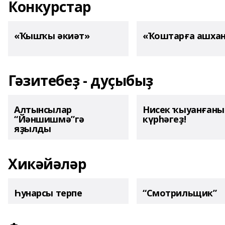
Конкурстар
«Ҡышҡы әкиәт»
«Ҡоштарға ашха
Гәзитебеҙ - дуҫыбыҙ
Алтынсылар
Нисек ҡыуанған
“Йәншишмә”гә
күрһәгеҙ!
яҙылды
Хикәйәләр
Һунарсы терпе
“Смотрильщик”