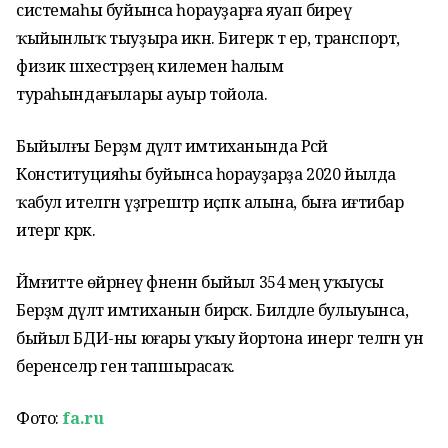
системаһы буйынса һорауҙарға яуап биреү
ҡыйынлыҡ тыуҙыра икән. Бигерәк тә ер, транспорт,
физик шәхестәрҙең килеменә һалым
тураһындағылары ауыр тойола.
Быйылғы Берҙәм дәүләт имтиханында Рәсәй
Конституцияһы буйынса һорауҙарҙа 2020 йылда
ҡабул ителгән үҙгәрештәр иҫәпкә алына, быға иғтибар
итергә кәрәк.
Йәмғиәтте өйрәнеү фәненән быйыл 354 мең уҡыусы
Берҙәм дәүләт имтиханын бирәсәк. Билдәле булыуынса,
быйыл БДИ-ны юғары уҡыу йортона инергә теләгән ун
беренселәр генә тапшырасаҡ.
Фото:
fa.ru