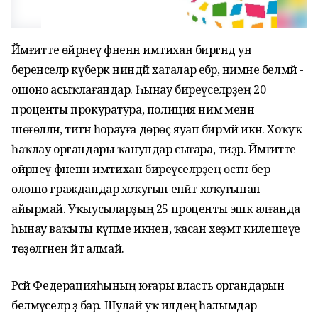
Йәмғиәтте өйрәнеү фәненән имтихан биргәндә ун
беренселәр күберәк ниндәй хаталар ебәрә, нимәне белмәй -
ошоно асыҡлағандар. Һынау биреүселәрҙең 20
проценты прокуратура, полиция нимә менән
шөғөлләнә, тигән һорауға дөрөҫ яуап бирмәй икән. Хоҡуҡ
һаҡлау органдары ҡанундар сығара, тиҙәр. Йәмғиәтте
өйрәнеү фәненән имтихан биреүселәрҙең өстән бер
өлөшө граждандар хоҡуғын енәйәт хоҡуғынан
айырмай. Уҡыусыларҙың 25 проценты эшкә алғанда
һынау ваҡыты күпме икәнен, ҡасан хеҙмәт килешеүе
төҙөлгәнен әйтә алмай.
Рәсәй Федерацияһының юғары власть органдарын
белмәүселәр ҙә бар. Шулай уҡ илдең һалымдар