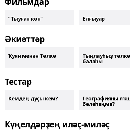
Фильмдар
"Тыуған көн"
Елғыуар
Әкиәттәр
Ҡуян менән Төлкө
Тыңлауһыҙ төлк
балаһы
Тестар
Кемдең дуҫы кем?
Географияны яҡ
беләһеңме?
Күңелдәрҙең иләҫ-миләҫ