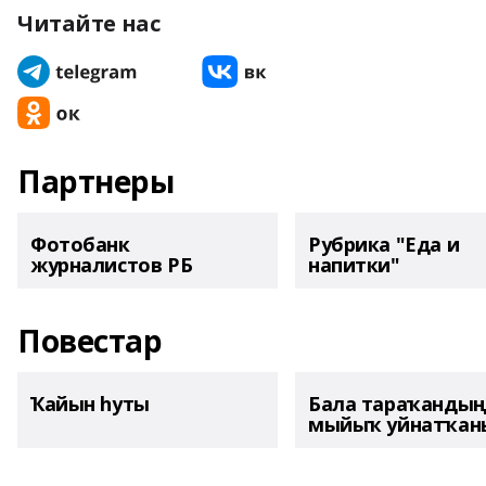
Читайте нас
Партнеры
Фотобанк
Рубрика "Еда и
журналистов РБ
напитки"
Повестар
Ҡайын һуты
Бала тараҡанды
мыйыҡ уйнатҡаны