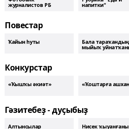
журналистов РБ
напитки"
Повестар
Ҡайын һуты
Бала тараҡанды
мыйыҡ уйнатҡаны
Конкурстар
«Ҡышҡы әкиәт»
«Ҡоштарға ашха
Гәзитебеҙ - дуҫыбыҙ
Алтынсылар
Нисек ҡыуанған