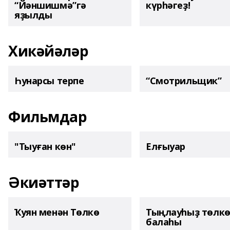
“Йәншишмә”гә
күрһәгеҙ!
яҙылды
Хикәйәләр
Һунарсы терпе
“Смотрильщик”
Фильмдар
"Тыуған көн"
Елғыуар
Әкиәттәр
Ҡуян менән Төлкө
Тыңлауһыҙ төлк
балаһы