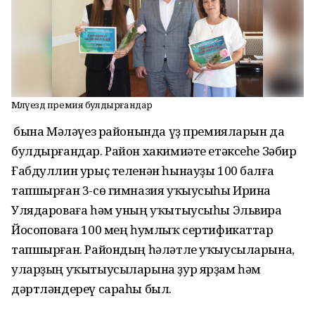
Мәләүездә премия булдырғандар
Ә бына Мәләүез районында үҙ премияларын да
булдырғандар. Район хакимиәте етәксеһе Зәбир
Ғабдуллин урыҫ теленән һынауҙы 100 балға
тапшырған 3-сө гимназия уҡыусыһы Ирина
Улядароваға һәм уның уҡытыусыһы Эльвира
Йосоповаға 100 мең һумлыҡ сертификаттар
тапшырған. Райондың һәләтле уҡыусыларына,
уларҙың уҡытыусыларына ҙур ярҙам һәм
дәртләндереү сараһы был.