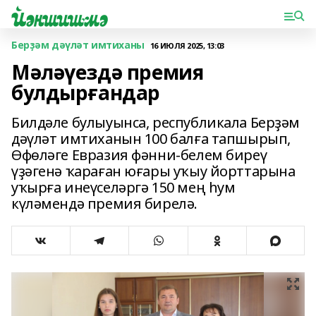
Берҙәм дәүләт имтиханы
16 ИЮЛЯ 2025, 13:03
Мәләүездә премия
булдырғандар
Билдәле булыуынса, республикала Берҙәм
дәүләт имтиханын 100 балға тапшырып,
Өфөләге Евразия фәнни-белем биреү
үҙәгенә ҡараған юғары уҡыу йорттарына
уҡырға инеүселәргә 150 мең һум
күләмендә премия бирелә.