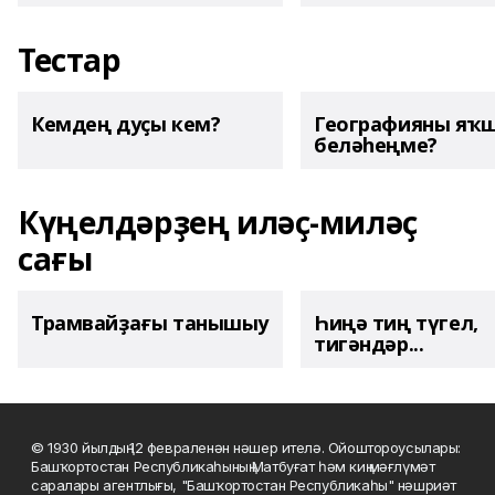
Тестар
Кемдең дуҫы кем?
Географияны яҡ
беләһеңме?
Күңелдәрҙең иләҫ-миләҫ
сағы
Трамвайҙағы танышыу
Һиңә тиң түгел,
тигәндәр...
© 1930 йылдың 12 февраленән нәшер ителә. Ойоштороусылары:
Башҡортостан Республикаһының Матбуғат һәм киң мәғлүмәт
саралары агентлығы, "Башҡортостан Республикаһы" нәшриәт