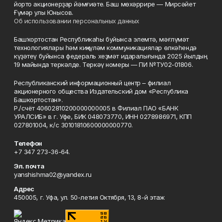
йорто акционерҙар йәмғиәте. Баш мөхәррире — Мирсәйет
Ғүмәр улы Юнысов.
Об использовании персональных данных
Башҡортостан Республикаһы буйынса элемтә, мәғлүмәт
технологиялары һәм киңкүләм коммуникациялар өлкәһендә
күҙәтеү буйынса федераль хеҙмәт идаралығында 2025 йылдың
19 майында теркәлде. Теркәү номеры — ПИ №ТУ02-01806.
Республиканский информационный центр – филиал
акционерного общества Издательский дом «Республика
Башкортостан».
Р./счёт 40602810200000000005 в Филиал ПАО «БАНК
УРАЛСИБ» в г. Уфе, БИК 048073770, ИНН 0278986971, КПП
027801004, к/с 30101810600000000770.
Телефон
+7 347 273-36-64.
Эл. почта
yanshishma02@yandex.ru
Адрес
450005, г. Уфа, ул. 50-летия Октября, 13, 8-й этаж