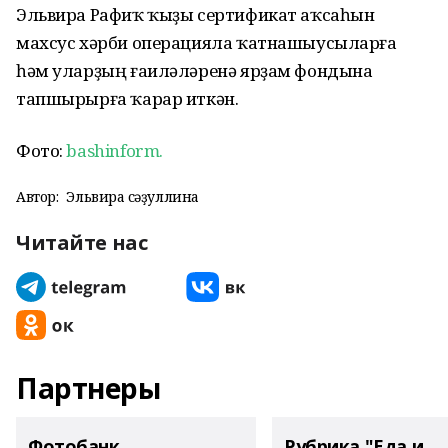
Эльвира Рафиҡ ҡыҙы сертификат аҡсаһын
махсус хәрби операцияла ҡатнашыусыларға
һәм уларҙың ғаиләләренә ярҙам фондына
тапшырырға ҡарар иткән.
Фото:
bashinform.
Автор:
Эльвира Әсәҙуллина
Читайте нас
Партнеры
Фотобанк
Рубрика "Еда и