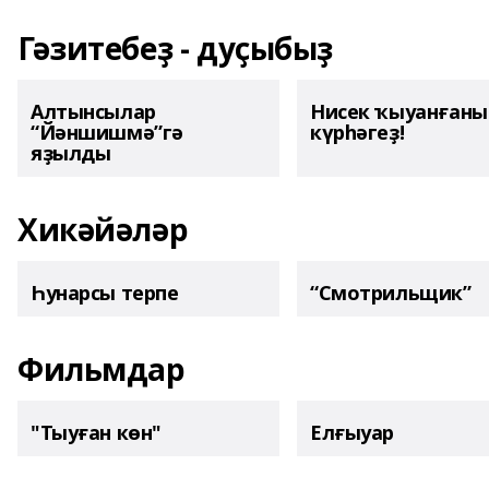
Гәзитебеҙ - дуҫыбыҙ
Алтынсылар
Нисек ҡыуанған
“Йәншишмә”гә
күрһәгеҙ!
яҙылды
Хикәйәләр
Һунарсы терпе
“Смотрильщик”
Фильмдар
"Тыуған көн"
Елғыуар