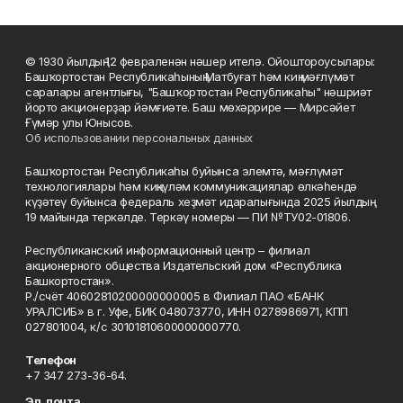
© 1930 йылдың 12 февраленән нәшер ителә. Ойоштороусылары:
Башҡортостан Республикаһының Матбуғат һәм киң мәғлүмәт
саралары агентлығы, "Башҡортостан Республикаһы" нәшриәт
йорто акционерҙар йәмғиәте. Баш мөхәррире — Мирсәйет
Ғүмәр улы Юнысов.
Об использовании персональных данных
Башҡортостан Республикаһы буйынса элемтә, мәғлүмәт
технологиялары һәм киңкүләм коммуникациялар өлкәһендә
күҙәтеү буйынса федераль хеҙмәт идаралығында 2025 йылдың
19 майында теркәлде. Теркәү номеры — ПИ №ТУ02-01806.
Республиканский информационный центр – филиал
акционерного общества Издательский дом «Республика
Башкортостан».
Р./счёт 40602810200000000005 в Филиал ПАО «БАНК
УРАЛСИБ» в г. Уфе, БИК 048073770, ИНН 0278986971, КПП
027801004, к/с 30101810600000000770.
Телефон
+7 347 273-36-64.
Эл. почта