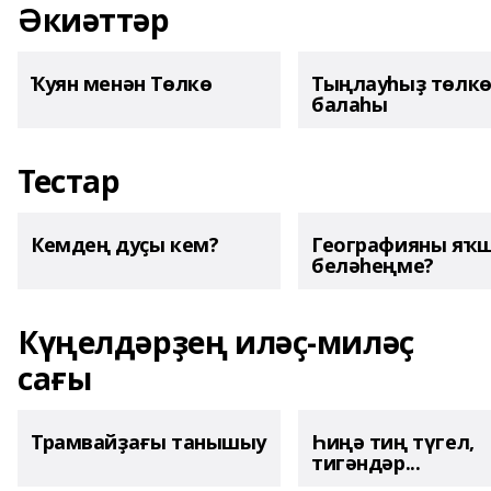
Әкиәттәр
Ҡуян менән Төлкө
Тыңлауһыҙ төлк
балаһы
Тестар
Кемдең дуҫы кем?
Географияны яҡ
беләһеңме?
Күңелдәрҙең иләҫ-миләҫ
сағы
Трамвайҙағы танышыу
Һиңә тиң түгел,
тигәндәр...