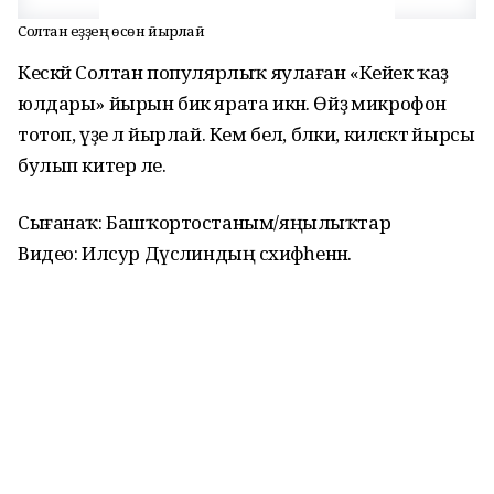
Солтан һеҙҙең өсөн йырлай
Кескәй Солтан популярлыҡ яулаған «Кейек ҡаҙ
юлдары» йырын бик ярата икән. Өйҙә микрофон
тотоп, үҙе лә йырлай. Кем белә, бәлки, киләсәктә йырсы
булып китер әле.
Сығанаҡ: Башҡортостаным/яңылыҡтар
Видео: Илсур Дүсәлиндың сәхифәһенән.