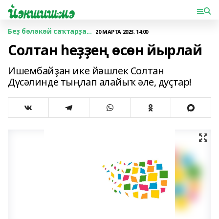
Беҙ бәләкәй саҡтарҙа...
20 МАРТА 2023, 14:00
Солтан һеҙҙең өсөн йырлай
Ишембайҙан ике йәшлек Солтан
Дүсәлинде тыңлап алайыҡ әле, дуҫтар!