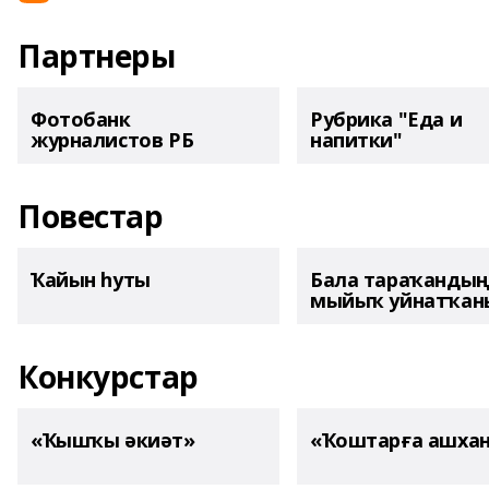
Партнеры
Фотобанк
Рубрика "Еда и
журналистов РБ
напитки"
Повестар
Ҡайын һуты
Бала тараҡанды
мыйыҡ уйнатҡаны
Конкурстар
«Ҡышҡы әкиәт»
«Ҡоштарға ашха