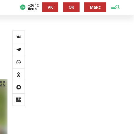
+26 °С
VK
OK
Макс
Ясно