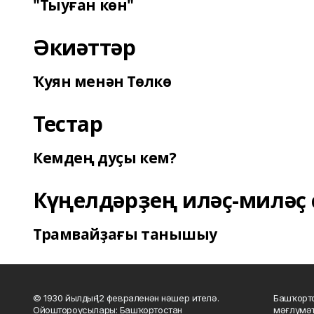
"Тыуған көн"
Әкиәттәр
Ҡуян менән Төлкө
Тестар
Кемдең дуҫы кем?
Күңелдәрҙең иләҫ-миләҫ 
Трамвайҙағы танышыу
© 1930 йылдың 12 февраленән нәшер ителә.
Башҡорто
Ойоштороусылары: Башҡортостан
мәғлүмәт