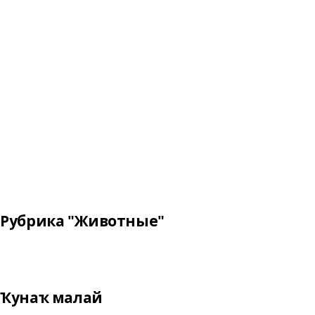
Рубрика "Животные"
Ҡунаҡ малай