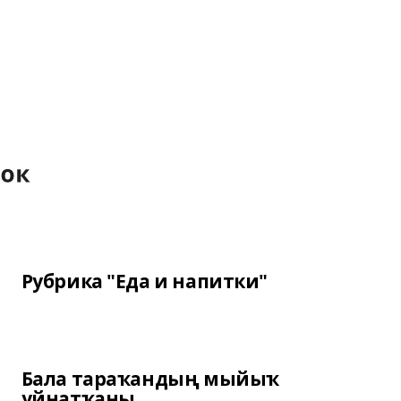
Рубрика "Еда и напитки"
Бала тараҡандың мыйыҡ
уйнатҡаны...