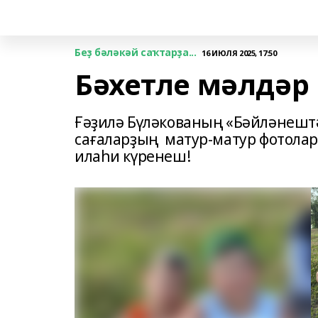
Беҙ бәләкәй саҡтарҙа...
16 ИЮЛЯ 2025, 17:50
Бәхетле мәлдәр
Ғәҙилә Бүләкованың «Бәйләнештә
сағаларҙың матур-матур фотолар
илаһи күренеш!