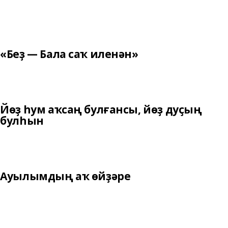
«Беҙ — Бала саҡ иленән»
Йөҙ һум аҡсаң булғансы, йөҙ дуҫың
булһын
Ауылымдың аҡ өйҙәре