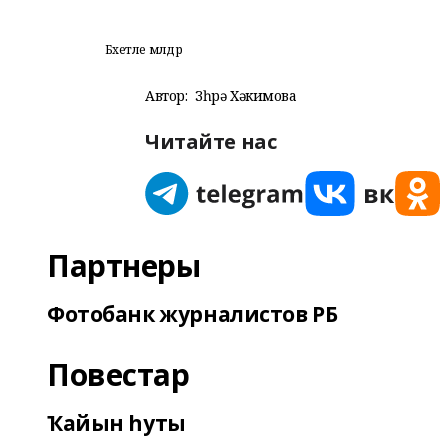
Бәхетле мәлдәр
Автор:
Зөһрә Хәкимова
Читайте нас
Партнеры
Фотобанк журналистов РБ
Повестар
Ҡайын һуты