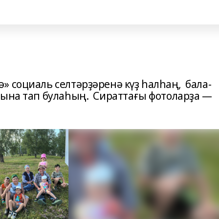
» социаль селтәрҙәренә күҙ һалһаң, бала-
ына тап булаһың. Сираттағы фотоларҙа —