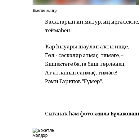
Бәхетле мәлдәр
Балаларҙың иң матур, иң иҫтәлекле,
теймәһен!
Ҡар һыуҙары шаулап аҡты инде,
Гөл - сәскәләр атмаҫ, тимәгеҙ, –
Бишектәге бала биш төрләнеп,
Ат атланып сапмаҫ, тимәгеҙ!
Рәми Ғарипов "Ғүмер".
Сығанаҡ һәм фото:
Ғәҙилә Бүләкова