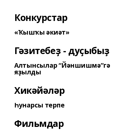
Конкурстар
«Ҡышҡы әкиәт»
Гәзитебеҙ - дуҫыбыҙ
Алтынсылар “Йәншишмә”гә
яҙылды
Хикәйәләр
Һунарсы терпе
Фильмдар