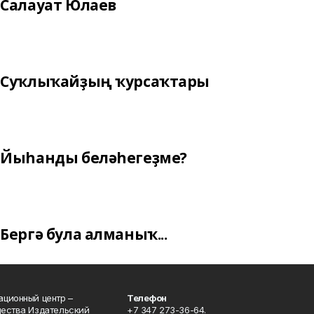
Салауат Юлаев
Суҡлыҡайҙың ҡурсаҡтары
Йыһанды беләһегеҙме?
Бергә була алманыҡ...
ционный центр –
Телефон
щества Издательский
+7 347 273-36-64.