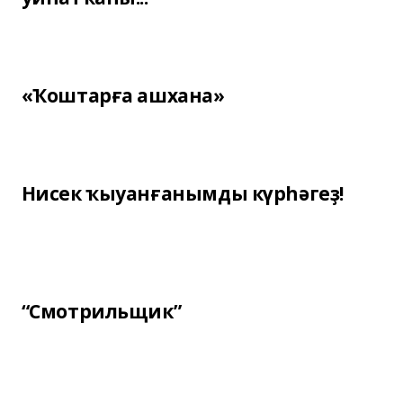
«Ҡоштарға ашхана»
Нисек ҡыуанғанымды күрһәгеҙ!
“Смотрильщик”