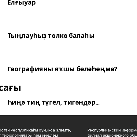
Елғыуар
Тыңлауһыҙ төлкө балаһы
Географияны яҡшы беләһеңме?
сағы
Һиңә тиң түгел, тигәндәр...
стан Республикаһы буйынса элемтә,
Республиканский информа
 технологиялары һәм киңкүләм
филиал акционерного об