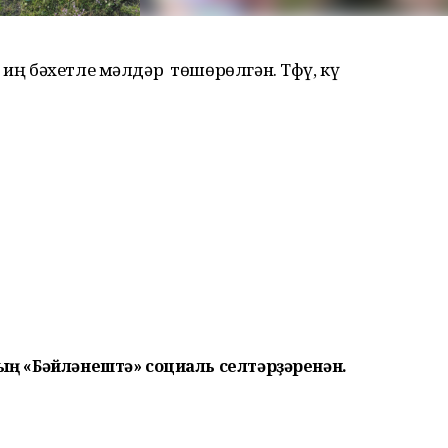
 иң бәхетле мәлдәр төшөрөлгән. Тфү, күҙ
ның «Бәйләнештә» социаль селтәрҙәренән.